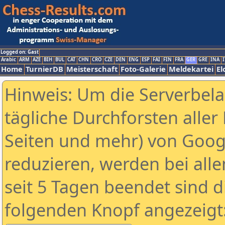
Logged on: Gast
Arabic
ARM
AZE
BIH
BUL
CAT
CHN
CRO
CZE
DEN
ENG
ESP
FAI
FIN
FRA
GER
GRE
INA
I
Home
TurnierDB
Meisterschaft
Foto-Galerie
Meldekartei
El
Hinweis: Um die Serverbel
tägliche Durchforsten aller 
Seiten und mehr) von Goog
reduzieren, werden bei alle
seit 5 Tagen beendet sind d
folgenden Knopf angezeigt