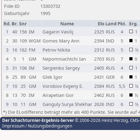
Fide-ID
13303732
Geburtsjahr
1995
Rd.
Br.
Snr
Name
Elo
Land
Pkt.
Erg.
1
40
156
IM
Gagarin Vasilij
2325
RUS
4
1
2
30
109
WGM
Gomes Mary Ann
2394
IND
5
1
3
16
162
FM
Petrov Nikita
2312
RUS
5
½
4
5
1
GM
Nepomniachtchi Ian
2703
RUS
7
0
5
31
106
IM
Sergienko Sergey
2405
RUS
4
1
6
25
89
GM
Glek Igor
2431
GER
6
1
7
10
25
GM
Vorobiov Evgeny E.
2584
RUS
5,5
½
8
13
70
IM
Airapetian Gor
2462
RUS
6
½
9
10
11
GM
Ganguly Surya Shekhar
2626
IND
6
½
*) Die ELodifferenz beträgt mehr als 400 Punkte. Sie wurde auf 
Der Schachturnier-Ergebnis-Server
© 2006-2026 Heinz Herzog
, CMS
Impressum / Nutzungsbedingungen