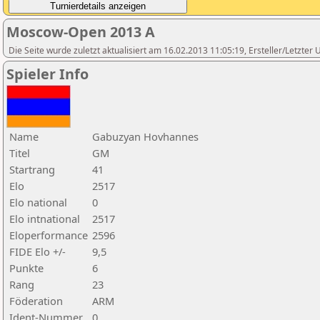
Moscow-Open 2013 A
Die Seite wurde zuletzt aktualisiert am 16.02.2013 11:05:19, Ersteller/Letzte
Spieler Info
Name
Gabuzyan Hovhannes
Titel
GM
Startrang
41
Elo
2517
Elo national
0
Elo intnational
2517
Eloperformance
2596
FIDE Elo +/-
9,5
Punkte
6
Rang
23
Föderation
ARM
Ident-Nummer
0