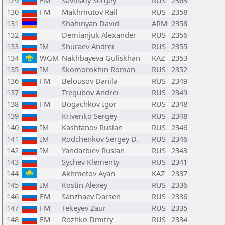
129
FM
Savitskiy Sergey
RUS
2363
130
FM
Makhmutov Rail
RUS
2358
131
Shahinyan David
ARM
2358
132
Demianjuk Alexander
RUS
2356
133
IM
Shuraev Andrei
RUS
2355
134
WGM
Nakhbayeva Guliskhan
KAZ
2353
135
IM
Skomorokhin Roman
RUS
2352
136
FM
Belousov Danila
RUS
2349
137
Tregubov Andrei
RUS
2349
138
FM
Bogachkov Igor
RUS
2348
139
Krivenko Sergey
RUS
2348
140
IM
Kashtanov Ruslan
RUS
2346
141
IM
Rodchenkov Sergey D.
RUS
2346
142
IM
Yandarbiev Ruslan
RUS
2343
143
Sychev Klementy
RUS
2341
144
Akhmetov Ayan
KAZ
2337
145
IM
Kostin Alexey
RUS
2336
146
FM
Sanzhaev Darsen
RUS
2336
147
FM
Tekeyev Zaur
RUS
2335
148
FM
Rozhko Dmitry
RUS
2334