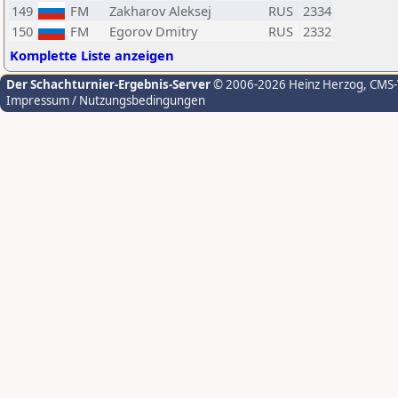
149
FM
Zakharov Aleksej
RUS
2334
150
FM
Egorov Dmitry
RUS
2332
Komplette Liste anzeigen
Der Schachturnier-Ergebnis-Server
© 2006-2026 Heinz Herzog
, CMS
Impressum / Nutzungsbedingungen