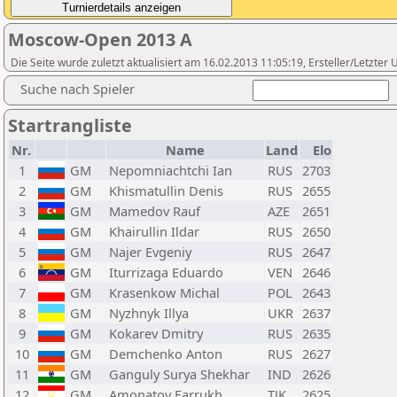
Moscow-Open 2013 A
Die Seite wurde zuletzt aktualisiert am 16.02.2013 11:05:19, Ersteller/Letzte
Suche nach Spieler
Startrangliste
Nr.
Name
Land
Elo
1
GM
Nepomniachtchi Ian
RUS
2703
2
GM
Khismatullin Denis
RUS
2655
3
GM
Mamedov Rauf
AZE
2651
4
GM
Khairullin Ildar
RUS
2650
5
GM
Najer Evgeniy
RUS
2647
6
GM
Iturrizaga Eduardo
VEN
2646
7
GM
Krasenkow Michal
POL
2643
8
GM
Nyzhnyk Illya
UKR
2637
9
GM
Kokarev Dmitry
RUS
2635
10
GM
Demchenko Anton
RUS
2627
11
GM
Ganguly Surya Shekhar
IND
2626
12
GM
Amonatov Farrukh
TJK
2625