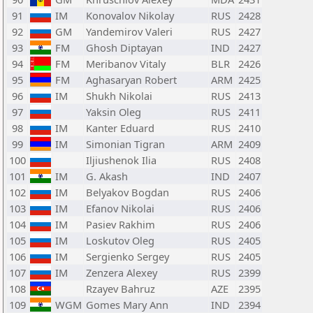
91
IM
Konovalov Nikolay
RUS
2428
92
GM
Yandemirov Valeri
RUS
2427
93
FM
Ghosh Diptayan
IND
2427
94
FM
Meribanov Vitaly
BLR
2426
95
FM
Aghasaryan Robert
ARM
2425
96
IM
Shukh Nikolai
RUS
2413
97
Yaksin Oleg
RUS
2411
98
IM
Kanter Eduard
RUS
2410
99
IM
Simonian Tigran
ARM
2409
100
Iljiushenok Ilia
RUS
2408
101
IM
G. Akash
IND
2407
102
IM
Belyakov Bogdan
RUS
2406
103
IM
Efanov Nikolai
RUS
2406
104
IM
Pasiev Rakhim
RUS
2406
105
IM
Loskutov Oleg
RUS
2405
106
IM
Sergienko Sergey
RUS
2405
107
IM
Zenzera Alexey
RUS
2399
108
Rzayev Bahruz
AZE
2395
109
WGM
Gomes Mary Ann
IND
2394