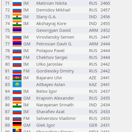
71
IM
Matinian Nikita
RUS
2460
72
IM
Demidov Mikhail
RUS
2457
73
IM
Stany G.A.
IND
2456
74
IM
Akshayraj Kore
IND
2455
75
Gevorgyan David
ARM
2452
76
IM
Virovlansky Semen
RUS
2447
77
GM
Petrosian Davit G.
ARM
2444
78
IM
Potapov Pavel
RUS
2444
79
FM
Chekhov Sergei
RUS
2444
80
IM
Ulko Jaroslav
RUS
2442
81
FM
Gordievsky Dmitry
RUS
2442
82
IM
Bajarani Ulvi
AZE
2441
83
Aitbayev Aslan
KAZ
2441
84
IM
Belov Igor
RUS
2437
85
GM
Krapivin Alexander
RUS
2435
86
IM
Narayanan Srinath
IND
2434
87
IM
Sharafiev Azat
RUS
2433
88
FM
Seliverstov Vladimir
RUS
2433
89
GM
Glek Igor
GER
2431
90
GM
Khruschiov Alexey
MDA
2431