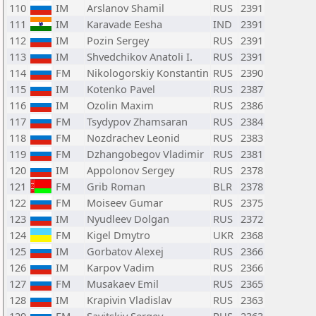
110
IM
Arslanov Shamil
RUS
2391
111
IM
Karavade Eesha
IND
2391
112
IM
Pozin Sergey
RUS
2391
113
IM
Shvedchikov Anatoli I.
RUS
2391
114
FM
Nikologorskiy Konstantin
RUS
2390
115
IM
Kotenko Pavel
RUS
2387
116
IM
Ozolin Maxim
RUS
2386
117
FM
Tsydypov Zhamsaran
RUS
2384
118
FM
Nozdrachev Leonid
RUS
2383
119
FM
Dzhangobegov Vladimir
RUS
2381
120
IM
Appolonov Sergey
RUS
2378
121
FM
Grib Roman
BLR
2378
122
FM
Moiseev Gumar
RUS
2375
123
IM
Nyudleev Dolgan
RUS
2372
124
FM
Kigel Dmytro
UKR
2368
125
IM
Gorbatov Alexej
RUS
2366
126
IM
Karpov Vadim
RUS
2366
127
FM
Musakaev Emil
RUS
2365
128
IM
Krapivin Vladislav
RUS
2363