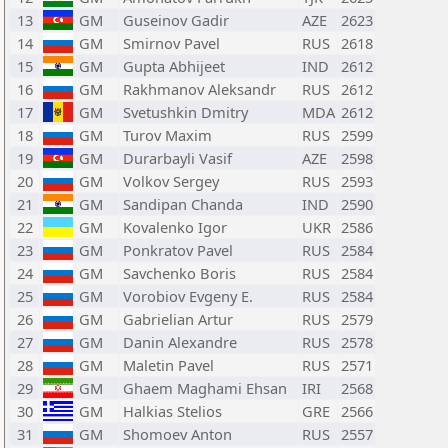
13
GM
Guseinov Gadir
AZE
2623
14
GM
Smirnov Pavel
RUS
2618
15
GM
Gupta Abhijeet
IND
2612
16
GM
Rakhmanov Aleksandr
RUS
2612
17
GM
Svetushkin Dmitry
MDA
2612
18
GM
Turov Maxim
RUS
2599
19
GM
Durarbayli Vasif
AZE
2598
20
GM
Volkov Sergey
RUS
2593
21
GM
Sandipan Chanda
IND
2590
22
GM
Kovalenko Igor
UKR
2586
23
GM
Ponkratov Pavel
RUS
2584
24
GM
Savchenko Boris
RUS
2584
25
GM
Vorobiov Evgeny E.
RUS
2584
26
GM
Gabrielian Artur
RUS
2579
27
GM
Danin Alexandre
RUS
2578
28
GM
Maletin Pavel
RUS
2571
29
GM
Ghaem Maghami Ehsan
IRI
2568
30
GM
Halkias Stelios
GRE
2566
31
GM
Shomoev Anton
RUS
2557