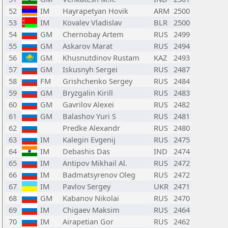
52
IM
Hayrapetyan Hovik
ARM
2500
53
IM
Kovalev Vladislav
BLR
2500
54
GM
Chernobay Artem
RUS
2499
55
GM
Askarov Marat
RUS
2494
56
GM
Khusnutdinov Rustam
KAZ
2493
57
GM
Iskusnyh Sergei
RUS
2487
58
FM
Grishchenko Sergey
RUS
2484
59
GM
Bryzgalin Kirill
RUS
2483
60
GM
Gavrilov Alexei
RUS
2482
61
GM
Balashov Yuri S
RUS
2481
62
Predke Alexandr
RUS
2480
63
IM
Kalegin Evgenij
RUS
2475
64
IM
Debashis Das
IND
2474
65
IM
Antipov Mikhail Al.
RUS
2472
66
IM
Badmatsyrenov Oleg
RUS
2472
67
IM
Pavlov Sergey
UKR
2471
68
GM
Kabanov Nikolai
RUS
2470
69
IM
Chigaev Maksim
RUS
2464
70
IM
Airapetian Gor
RUS
2462