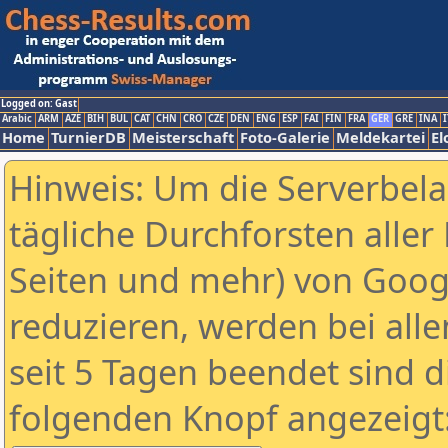
Logged on: Gast
Arabic
ARM
AZE
BIH
BUL
CAT
CHN
CRO
CZE
DEN
ENG
ESP
FAI
FIN
FRA
GER
GRE
INA
I
Home
TurnierDB
Meisterschaft
Foto-Galerie
Meldekartei
El
Hinweis: Um die Serverbel
tägliche Durchforsten aller 
Seiten und mehr) von Goog
reduzieren, werden bei alle
seit 5 Tagen beendet sind d
folgenden Knopf angezeigt