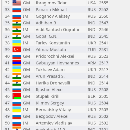
32
GM
Ibragimov Ildar
USA
2555
33
GM
Panarin Mikhail
RUS
2552
34
IM
Goganov Aleksey
RUS
2550
35
GM
Adhiban B.
IND
2547
36
IM
Vidit Santosh Gujrathi
IND
2546
37
GM
Gopal G.N.
IND
2545
38
IM
Tarlev Konstantin
UKR
2541
39
GM
Yilmaz Mustafa
TUR
2531
40
GM
Pridorozhni Aleksei
RUS
2523
41
GM
Gabuzyan Hovhannes
ARM
2517
42
GM
Tukhaev Adam
UKR
2517
43
GM
Arun Prasad S.
IND
2514
44
GM
Harika Dronavalli
IND
2514
45
GM
Iljushin Alexei
RUS
2508
46
GM
Stupak Kirill
BLR
2505
47
GM
Klimov Sergey
RUS
2504
48
IM
Bernadskiy Vitaliy
UKR
2503
49
GM
Bezgodov Alexei
RUS
2502
50
IM
Artemiev Vladislav
RUS
2502
51
GM
Venkatesh M.R.
IND
2501