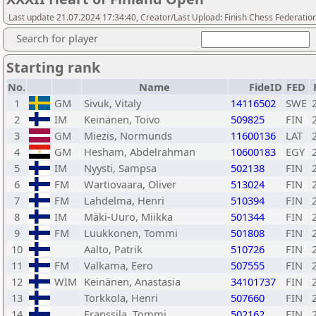
Last update 21.07.2024 17:34:40, Creator/Last Upload: Finish Chess Federation
Search for player
Starting rank
No.
Name
FideID
FED
1
GM
Sivuk, Vitaly
14116502
SWE
2
IM
Keinänen, Toivo
509825
FIN
3
GM
Miezis, Normunds
11600136
LAT
4
GM
Hesham, Abdelrahman
10600183
EGY
5
IM
Nyysti, Sampsa
502138
FIN
6
FM
Wartiovaara, Oliver
513024
FIN
7
FM
Lahdelma, Henri
510394
FIN
8
IM
Mäki-Uuro, Miikka
501344
FIN
9
FM
Luukkonen, Tommi
501808
FIN
10
Aalto, Patrik
510726
FIN
11
FM
Valkama, Eero
507555
FIN
12
WIM
Keinänen, Anastasia
34101737
FIN
13
Torkkola, Henri
507660
FIN
14
Franssila, Tommi
502162
FIN