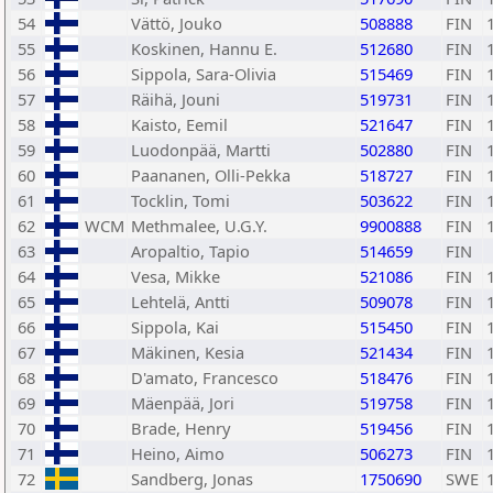
54
Vättö, Jouko
508888
FIN
55
Koskinen, Hannu E.
512680
FIN
56
Sippola, Sara-Olivia
515469
FIN
57
Räihä, Jouni
519731
FIN
58
Kaisto, Eemil
521647
FIN
59
Luodonpää, Martti
502880
FIN
60
Paananen, Olli-Pekka
518727
FIN
61
Tocklin, Tomi
503622
FIN
62
WCM
Methmalee, U.G.Y.
9900888
FIN
63
Aropaltio, Tapio
514659
FIN
64
Vesa, Mikke
521086
FIN
65
Lehtelä, Antti
509078
FIN
66
Sippola, Kai
515450
FIN
67
Mäkinen, Kesia
521434
FIN
68
D'amato, Francesco
518476
FIN
69
Mäenpää, Jori
519758
FIN
70
Brade, Henry
519456
FIN
71
Heino, Aimo
506273
FIN
72
Sandberg, Jonas
1750690
SWE