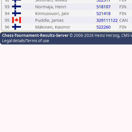
93
Normaja, Henri
518107
FIN
94
Kinnusvuori, Jani
521418
FIN
95
Puddle, James
329111122
CAN
96
Mäkinen, Kasimir
522260
FIN
Chess-Tournament-Results-Server
© 2006-2026 Heinz Herzog
, CMS-
Legal details/Terms of use