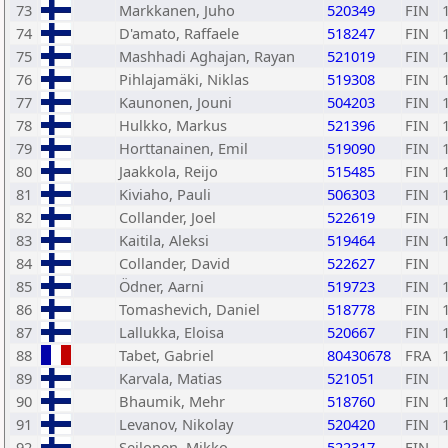
73
Markkanen, Juho
520349
FIN
74
D'amato, Raffaele
518247
FIN
75
Mashhadi Aghajan, Rayan
521019
FIN
76
Pihlajamäki, Niklas
519308
FIN
77
Kaunonen, Jouni
504203
FIN
78
Hulkko, Markus
521396
FIN
79
Horttanainen, Emil
519090
FIN
80
Jaakkola, Reijo
515485
FIN
81
Kiviaho, Pauli
506303
FIN
82
Collander, Joel
522619
FIN
83
Kaitila, Aleksi
519464
FIN
84
Collander, David
522627
FIN
85
Ödner, Aarni
519723
FIN
86
Tomashevich, Daniel
518778
FIN
87
Lallukka, Eloisa
520667
FIN
88
Tabet, Gabriel
80430678
FRA
89
Karvala, Matias
521051
FIN
90
Bhaumik, Mehr
518760
FIN
91
Levanov, Nikolay
520420
FIN
92
Seilonen, Mikko
522317
FIN