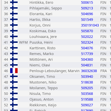
34
Hintikka, Eero
500615
FIN
35
Pihlajamäki, Seppo
509213
FIN
36
Eloranta, Kari
504696
FIN
37
Hartio, Ilkka
501549
FIN
38
Korjus, Onni
350191043
FIN
39
Koskimaa, Esko
505870
FIN
40
Louhivaara, Jere
502022
FIN
41
WFM
Puuska, Heini
502324
FIN
42
Karttinen, Risto
504076
FIN
43
Remes, Marko
517739
FIN
44
Möttönen, Ari
504360
FIN
45
Niemi, Olavi
504831
FIN
46
Penloup-Leboulanger, Marvin
36032638
FRA
47
Oksanen, Timo
503940
FIN
48
Mustonen, Niko
518638
FIN
49
Moilanen, Teppo
509205
FIN
50
Nisula, Timo
503568
FIN
51
Ojasuo, Anton
519588
FIN
52
Riekkinen, Keijo
509027
FIN
53
Si, Patrick
517690
FIN