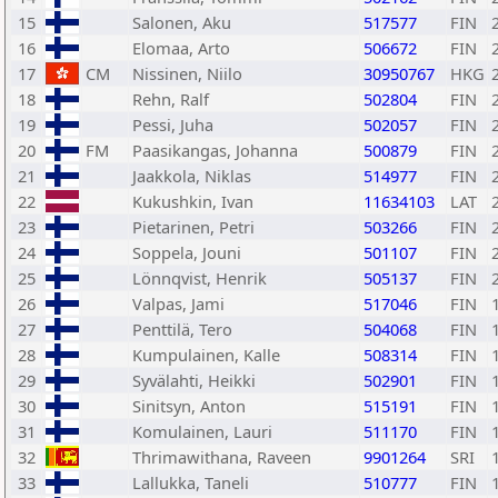
15
Salonen, Aku
517577
FIN
16
Elomaa, Arto
506672
FIN
17
CM
Nissinen, Niilo
30950767
HKG
18
Rehn, Ralf
502804
FIN
19
Pessi, Juha
502057
FIN
20
FM
Paasikangas, Johanna
500879
FIN
21
Jaakkola, Niklas
514977
FIN
22
Kukushkin, Ivan
11634103
LAT
23
Pietarinen, Petri
503266
FIN
24
Soppela, Jouni
501107
FIN
25
Lönnqvist, Henrik
505137
FIN
26
Valpas, Jami
517046
FIN
27
Penttilä, Tero
504068
FIN
28
Kumpulainen, Kalle
508314
FIN
29
Syvälahti, Heikki
502901
FIN
30
Sinitsyn, Anton
515191
FIN
31
Komulainen, Lauri
511170
FIN
32
Thrimawithana, Raveen
9901264
SRI
33
Lallukka, Taneli
510777
FIN