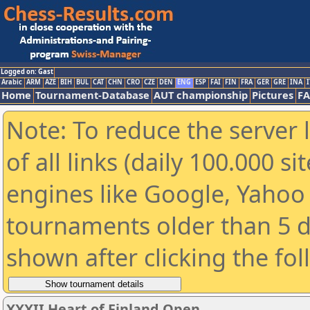
Logged on: Gast
Arabic
ARM
AZE
BIH
BUL
CAT
CHN
CRO
CZE
DEN
ENG
ESP
FAI
FIN
FRA
GER
GRE
INA
I
Home
Tournament-Database
AUT championship
Pictures
F
Note: To reduce the server 
of all links (daily 100.000 s
engines like Google, Yahoo a
tournaments older than 5 d
shown after clicking the fo
XXXII Heart of Finland Open