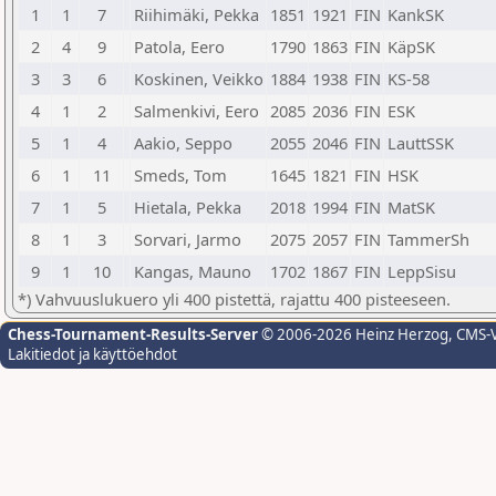
1
1
7
Riihimäki, Pekka
1851
1921
FIN
KankSK
2
4
9
Patola, Eero
1790
1863
FIN
KäpSK
3
3
6
Koskinen, Veikko
1884
1938
FIN
KS-58
4
1
2
Salmenkivi, Eero
2085
2036
FIN
ESK
5
1
4
Aakio, Seppo
2055
2046
FIN
LauttSSK
6
1
11
Smeds, Tom
1645
1821
FIN
HSK
7
1
5
Hietala, Pekka
2018
1994
FIN
MatSK
8
1
3
Sorvari, Jarmo
2075
2057
FIN
TammerSh
9
1
10
Kangas, Mauno
1702
1867
FIN
LeppSisu
*) Vahvuuslukuero yli 400 pistettä, rajattu 400 pisteeseen.
Chess-Tournament-Results-Server
© 2006-2026 Heinz Herzog
, CMS-
Lakitiedot ja käyttöehdot