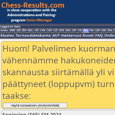
Logged on: Gast
Arabic
ARM
AZE
BIH
BUL
CAT
CHN
CRO
CZE
DEN
ENG
ESP
FAI
FIN
FRA
GER
GRE
INA
I
Etusivu
Turnaustietokanta
AUT mestaruus
Kuvat
FAQ
Onlin
Huom! Palvelimen kuorman
vähennämme hakukoneiden 
skannausta siirtämällä yli vi
päättyneet (loppupvm) turn
taakse:
Seniorien (S65) SM 2024