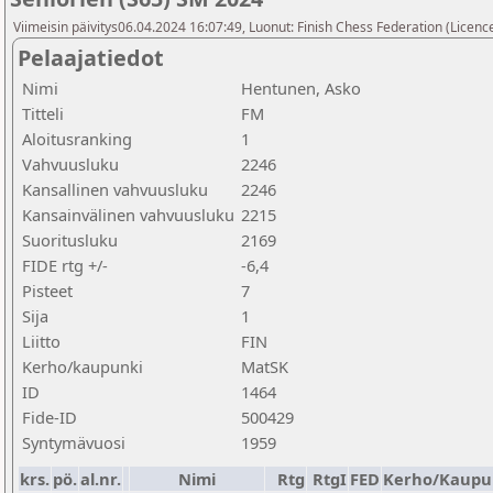
Viimeisin päivitys06.04.2024 16:07:49, Luonut: Finish Chess Federation (Licence
Pelaajatiedot
Nimi
Hentunen, Asko
Titteli
FM
Aloitusranking
1
Vahvuusluku
2246
Kansallinen vahvuusluku
2246
Kansainvälinen vahvuusluku
2215
Suoritusluku
2169
FIDE rtg +/-
-6,4
Pisteet
7
Sija
1
Liitto
FIN
Kerho/kaupunki
MatSK
ID
1464
Fide-ID
500429
Syntymävuosi
1959
krs.
pö.
al.nr.
Nimi
Rtg
RtgI
FED
Kerho/Kaupu