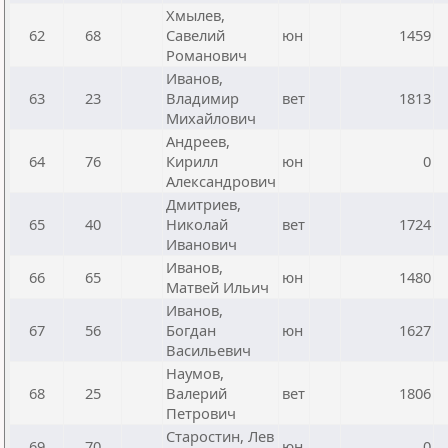
Хмылев,
62
68
Савелий
юн
1459
Романович
Иванов,
63
23
Владимир
вет
1813
Михайлович
Андреев,
64
76
Кирилл
юн
0
Александрович
Дмитриев,
65
40
Николай
вет
1724
Иванович
Иванов,
66
65
юн
1480
Матвей Ильич
Иванов,
67
56
Богдан
юн
1627
Васильевич
Наумов,
68
25
Валерий
вет
1806
Петрович
Старостин, Лев
69
70
юн
0