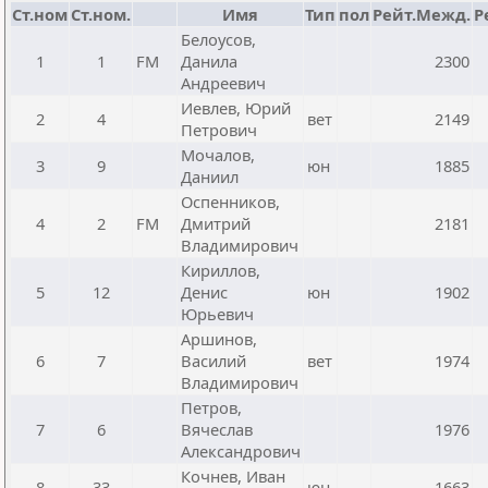
Ст.ном
Ст.ном.
Имя
Тип
пол
Рейт.Межд.
Р
Белоусов,
1
1
FM
Данила
2300
Андреевич
Иевлев, Юрий
2
4
вет
2149
Петрович
Мочалов,
3
9
юн
1885
Даниил
Оспенников,
4
2
FM
Дмитрий
2181
Владимирович
Кириллов,
5
12
Денис
юн
1902
Юрьевич
Аршинов,
6
7
Василий
вет
1974
Владимирович
Петров,
7
6
Вячеслав
1976
Александрович
Кочнев, Иван
8
33
юн
1663