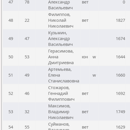
47
78
Александр
вет
0
Васильевич
Филиппов,
48
22
Николай
вет
1827
Николаевич
Кузьмин,
49
47
Александр
1674
Васильевич
Герасимова,
50
53
Анна
юн
w
1644
Дмитриевна
Артемьева,
51
49
Елена
w
1660
Станиславовна
Стожаров,
52
46
Геннадий
вет
1692
Филиппович
Максимов,
53
32
Владимир
вет
1749
Николаевич
Суйманов,
54
55
вет
1629
Владимир