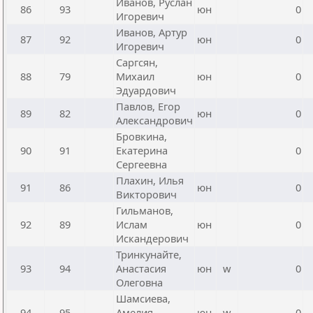
Иванов, Руслан
86
93
юн
0
Игоревич
Иванов, Артур
87
92
юн
0
Игоревич
Саргсян,
88
79
Михаил
юн
0
Эдуардович
Павлов, Егор
89
82
юн
0
Александрович
Бровкина,
90
91
Екатерина
0
Сергеевна
Плахин, Илья
91
86
юн
0
Викторович
Гильманов,
92
89
Ислам
юн
0
Искандерович
Тринкунайте,
93
94
Анастасия
юн
w
0
Олеговна
Шамсиева,
94
95
Амелия
юн
w
0