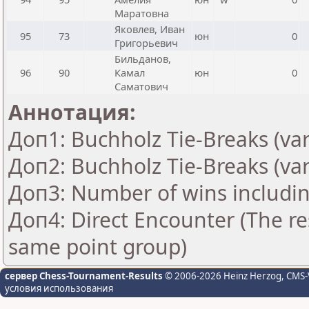
Маратовна
Яковлев, Иван
95
73
юн
0
Григорьевич
Бильданов,
96
90
Камал
юн
0
Саматович
Аннотация:
Доп1: Buchholz Tie-Breaks (var
Доп2: Buchholz Tie-Breaks (var
Доп3: Number of wins includin
Доп4: Direct Encounter (The res
same point group)
сервер Chess-Tournament-Results
© 2006-2026 Heinz Herzog
, CMS-
условия использования