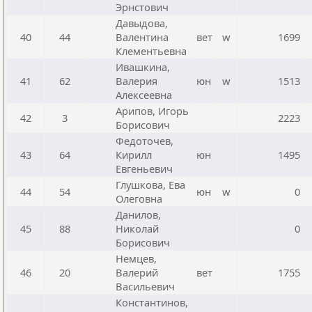
Эрнстович
Давыдова,
40
44
Валентина
вет
w
1699
Клементьевна
Ивашкина,
41
62
Валерия
юн
w
1513
Алексеевна
Арипов, Игорь
42
3
2223
Борисович
Федоточев,
43
64
Кирилл
юн
1495
Евгеньевич
Глушкова, Ева
44
54
юн
w
0
Олеговна
Данилов,
45
88
Николай
0
Борисович
Немцев,
46
20
Валерий
вет
1755
Васильевич
Константинов,