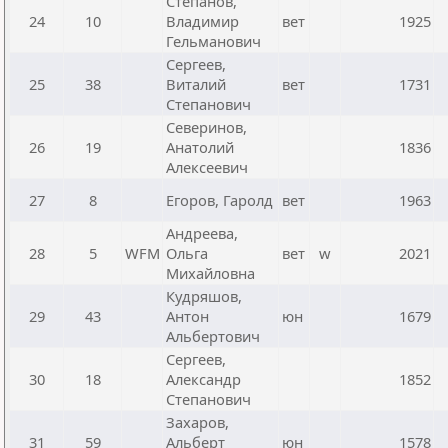
Степанов,
24
10
Владимир
вет
1925
Гельманович
Сергеев,
25
38
Виталий
вет
1731
Степанович
Северинов,
26
19
Анатолий
1836
Алексеевич
27
8
Егоров, Гаролд
вет
1963
Андреева,
28
5
WFM
Ольга
вет
w
2021
Михайловна
Кудряшов,
29
43
Антон
юн
1679
Альбертович
Сергеев,
30
18
Александр
1852
Степанович
Захаров,
31
59
Альберт
юн
1578