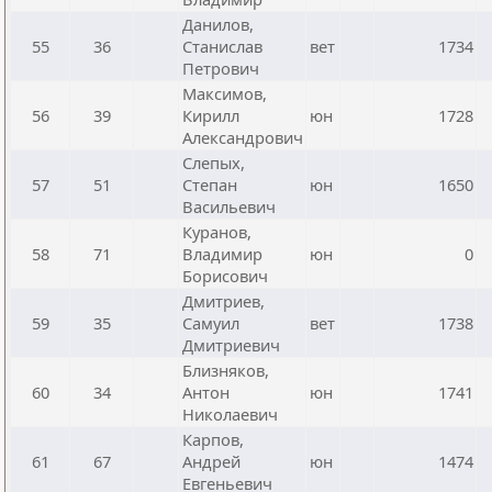
Данилов,
55
36
Станислав
вет
1734
Петрович
Максимов,
56
39
Кирилл
юн
1728
Александрович
Слепых,
57
51
Степан
юн
1650
Васильевич
Куранов,
58
71
Владимир
юн
0
Борисович
Дмитриев,
59
35
Самуил
вет
1738
Дмитриевич
Близняков,
60
34
Антон
юн
1741
Николаевич
Карпов,
61
67
Андрей
юн
1474
Евгеньевич