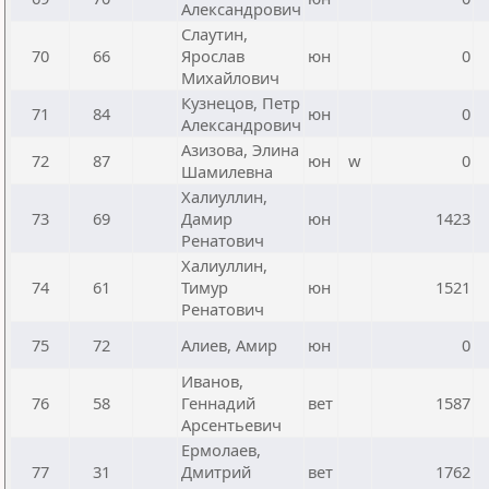
Александрович
Слаутин,
70
66
Ярослав
юн
0
Михайлович
Кузнецов, Петр
71
84
юн
0
Александрович
Азизова, Элина
72
87
юн
w
0
Шамилевна
Халиуллин,
73
69
Дамир
юн
1423
Ренатович
Халиуллин,
74
61
Тимур
юн
1521
Ренатович
75
72
Алиев, Амир
юн
0
Иванов,
76
58
Геннадий
вет
1587
Арсентьевич
Ермолаев,
77
31
Дмитрий
вет
1762