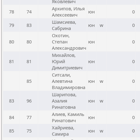
Яковлевич
Архипов, Илья
78
74
юн
0
Алексеевич
Шамсиева,
79
83
юн
w
0
Сабрина
Охотин,
80
80
Степан
юн
0
Александрович
Михайлов,
81
81
Юрий
юн
0
Димитриевич
Ситсали,
85
Алевтина
юн
w
0
Владимировна
Шарипова,
83
96
Азалия
юн
w
0
Ринатовна
Алиев, Камиль
84
77
юн
0
Ринатович
Хайриева,
85
75
юн
w
0
Самира