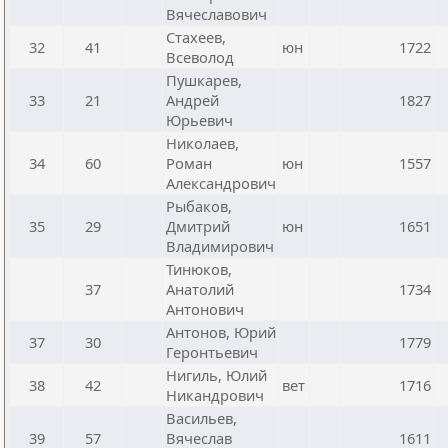
Вячеславович
Стахеев,
32
41
юн
1722
Всеволод
Пушкарев,
33
21
Андрей
1827
Юрьевич
Николаев,
34
60
Роман
юн
1557
Александрович
Рыбаков,
35
29
Дмитрий
юн
1651
Владимирович
Тинюков,
37
Анатолий
1734
Антонович
Антонов, Юрий
37
30
1779
Геронтьевич
Нигиль, Юлий
38
42
вет
1716
Никандрович
Васильев,
39
57
Вячеслав
1611