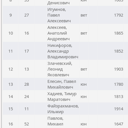
Денисович
Игумнов,
9
27
Павел
вет
1792
Алексеевич
Алексеев,
10
16
Анатолий
вет
1865
Андреевич
Никифоров,
11
17
Александр
1852
Владимирович
Злачевский,
12
13
Леонид
вет
1903
Яковлевич
Елесин, Павел
13
28
юн
1780
Михайлович
Хадиев, Тимур
14
24
юн
1813
Маратович
Файзрахманов,
15
11
1914
Ильмир
Павлов,
16
52
Михаил
юн
1647