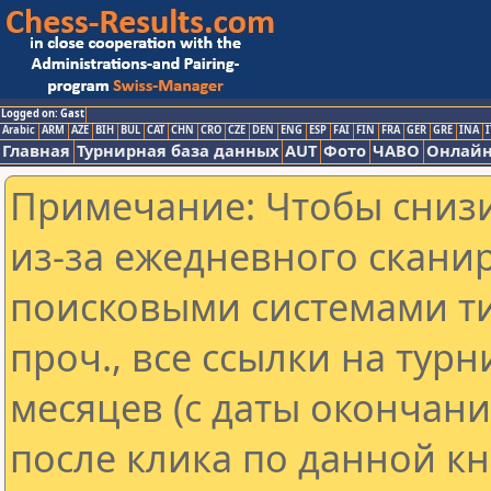
Logged on: Gast
Arabic
ARM
AZE
BIH
BUL
CAT
CHN
CRO
CZE
DEN
ENG
ESP
FAI
FIN
FRA
GER
GRE
INA
I
Главная
Турнирная база данных
AUT
Фото
ЧАВО
Онлайн
Примечание: Чтобы снизи
из-за ежедневного скани
поисковыми системами ти
проч., все ссылки на тур
месяцев (с даты окончан
после клика по данной кн