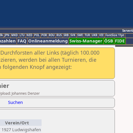
Servert
TA
JPN
MKD
LTU
NED
POL
POR
ROU
RUS
SRB
SVK
SWE
TUR
UKR
VIE
FontSize:11pt
ozahlen
FAQ
Onlineanmeldung
Swiss-Manager
ÖSB
FIDE
urchforsten aller Links (täglich 100.000
ieren, werden bei allen Turnieren, die
ch folgenden Knopf angezeigt:
nier
 Upload: Johannes Denzer
Suchen
Verein/Ort
 1927 Ludwigshafen