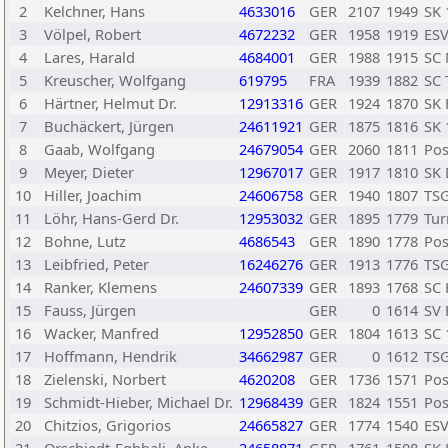
2
Kelchner, Hans
4633016
GER
2107
1949
SK 
3
Völpel, Robert
4672232
GER
1958
1919
ESV
4
Lares, Harald
4684001
GER
1988
1915
SC
5
Kreuscher, Wolfgang
619795
FRA
1939
1882
SC 
6
Härtner, Helmut Dr.
12913316
GER
1924
1870
SK 
7
Buchäckert, Jürgen
24611921
GER
1875
1816
SK 
8
Gaab, Wolfgang
24679054
GER
2060
1811
Pos
9
Meyer, Dieter
12967017
GER
1917
1810
SK
10
Hiller, Joachim
24606758
GER
1940
1807
TS
11
Löhr, Hans-Gerd Dr.
12953032
GER
1895
1779
Tur
12
Bohne, Lutz
4686543
GER
1890
1778
Pos
13
Leibfried, Peter
16246276
GER
1913
1776
TS
14
Ranker, Klemens
24607339
GER
1893
1768
SC 
15
Fauss, Jürgen
GER
0
1614
SV 
16
Wacker, Manfred
12952850
GER
1804
1613
SC
17
Hoffmann, Hendrik
34662987
GER
0
1612
TS
18
Zielenski, Norbert
4620208
GER
1736
1571
Pos
19
Schmidt-Hieber, Michael Dr.
12968439
GER
1824
1551
Pos
20
Chitzios, Grigorios
24665827
GER
1774
1540
ESV