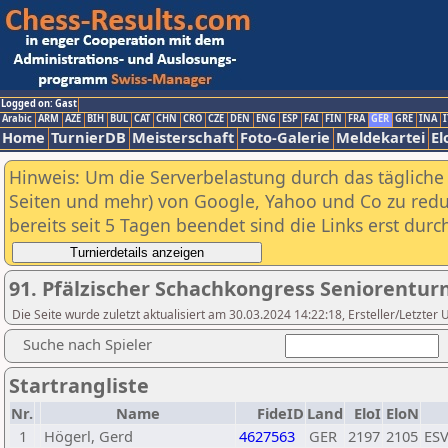
Logged on: Gast
Arabic
ARM
AZE
BIH
BUL
CAT
CHN
CRO
CZE
DEN
ENG
ESP
FAI
FIN
FRA
GER
GRE
INA
I
Home
TurnierDB
Meisterschaft
Foto-Galerie
Meldekartei
El
Hinweis: Um die Serverbelastung durch das tägliche D
Seiten und mehr) von Google, Yahoo und Co zu reduz
bereits seit 5 Tagen beendet sind die Links erst dur
91. Pfälzischer Schachkongress Seniorentur
Die Seite wurde zuletzt aktualisiert am 30.03.2024 14:22:18, Ersteller/Letzter
Suche nach Spieler
Startrangliste
Nr.
Name
FideID
Land
EloI
EloN
1
Högerl, Gerd
4627563
GER
2197
2105
ESV