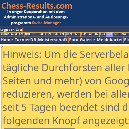
Logged on: Gast
Arabic
ARM
AZE
BIH
BUL
CAT
CHN
CRO
CZE
DEN
ENG
ESP
FAI
FIN
FRA
GER
GRE
INA
I
Home
TurnierDB
Meisterschaft
Foto-Galerie
Meldekartei
El
Hinweis: Um die Serverbel
tägliche Durchforsten aller 
Seiten und mehr) von Goog
reduzieren, werden bei alle
seit 5 Tagen beendet sind d
folgenden Knopf angezeigt