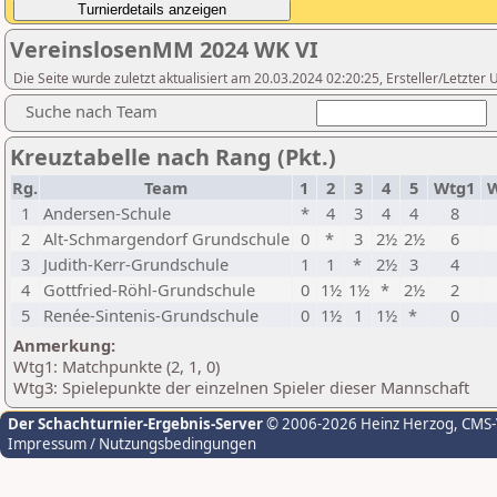
VereinslosenMM 2024 WK VI
Die Seite wurde zuletzt aktualisiert am 20.03.2024 02:20:25, Ersteller/Letzte
Suche nach Team
Kreuztabelle nach Rang (Pkt.)
Rg.
Team
1
2
3
4
5
Wtg1
W
1
Andersen-Schule
*
4
3
4
4
8
2
Alt-Schmargendorf Grundschule
0
*
3
2½
2½
6
3
Judith-Kerr-Grundschule
1
1
*
2½
3
4
4
Gottfried-Röhl-Grundschule
0
1½
1½
*
2½
2
5
Renée-Sintenis-Grundschule
0
1½
1
1½
*
0
Anmerkung:
Wtg1: Matchpunkte (2, 1, 0)
Wtg3: Spielepunkte der einzelnen Spieler dieser Mannschaft
Der Schachturnier-Ergebnis-Server
© 2006-2026 Heinz Herzog
, CMS
Impressum / Nutzungsbedingungen