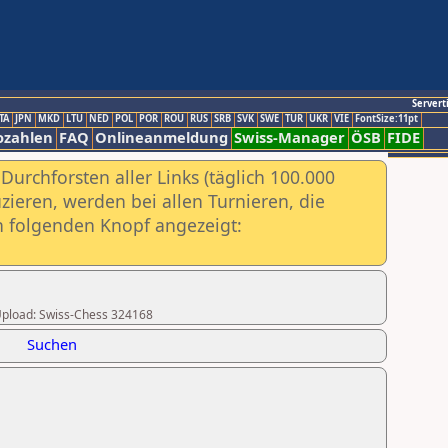
Servert
TA
JPN
MKD
LTU
NED
POL
POR
ROU
RUS
SRB
SVK
SWE
TUR
UKR
VIE
FontSize:11pt
ozahlen
FAQ
Onlineanmeldung
Swiss-Manager
ÖSB
FIDE
urchforsten aller Links (täglich 100.000
ieren, werden bei allen Turnieren, die
ch folgenden Knopf angezeigt:
r Upload: Swiss-Chess 324168
Suchen