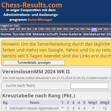
Logged on: Gast
Arabic
ARM
AZE
BIH
BUL
CAT
CHN
CRO
CZE
DEN
ENG
ESP
FAI
FIN
FRA
GER
GRE
INA
I
Home
TurnierDB
Meisterschaft
Foto-Galerie
Meldekartei
El
Hinweis: Um die Serverbelastung durch das tägliche D
Seiten und mehr) von Google, Yahoo und Co zu reduz
bereits seit 5 Tagen beendet sind die Links erst dur
VereinslosenMM 2024 WK II
Die Seite wurde zuletzt aktualisiert am 21.03.2024 02:26:39, Ersteller/Letzte
Suche nach Team
Kreuztabelle nach Rang (Pkt.)
Rg.
Team
1
2
3
4
5
Wtg1
Wtg3
1
Hermann-Hesse-Gymnasium
*
2
3
4
3
7
12