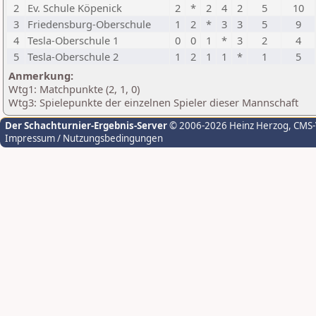
2
Ev. Schule Köpenick
2
*
2
4
2
5
10
3
Friedensburg-Oberschule
1
2
*
3
3
5
9
4
Tesla-Oberschule 1
0
0
1
*
3
2
4
5
Tesla-Oberschule 2
1
2
1
1
*
1
5
Anmerkung:
Wtg1: Matchpunkte (2, 1, 0)
Wtg3: Spielepunkte der einzelnen Spieler dieser Mannschaft
Der Schachturnier-Ergebnis-Server
© 2006-2026 Heinz Herzog
, CMS
Impressum / Nutzungsbedingungen