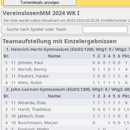
VereinslosenMM 2024 WK I
Die Seite wurde zuletzt aktualisiert am 30.03.2024 02:32:20, Ersteller/Letzte
Suche nach Spieler oder Team
Teamaufstellung mit Einzelergebnissen
1. Heinrich-Hertz-Gymnasium (EloDS:1200, Wtg1: 9 / Wtg2: 7
Br.
Name
1
2
3
4
5
6
Pkt
1
11
Johnen, Paul
0
0
0
1
0
0
1
2
11
Berndt, Benny
0
1
1
0
1
1
4
3
11
Paukert, Hauke
1
0
0
1
1
1
4
4
11
Wein, Robin
1
1
1
1
1
1
6
2. John-Lennon-Gymnasium (EloDS:1200, Wtg1: 8 / Wtg2: 69
Br.
Name
1
2
3
4
5
6
Pkt
1
11
Miranda, Elias
1
1
1
1
1
1
6
2
11
Hardt, Thaddäus
0
½
0
1
0
0
1,5
3
10
Jakesch, Evan
1
1
1
1
1
0
5
4
10
Buschmann, Marjan
0
1
½
0
1,5
5
7
Englund, Mattis
1
0
1