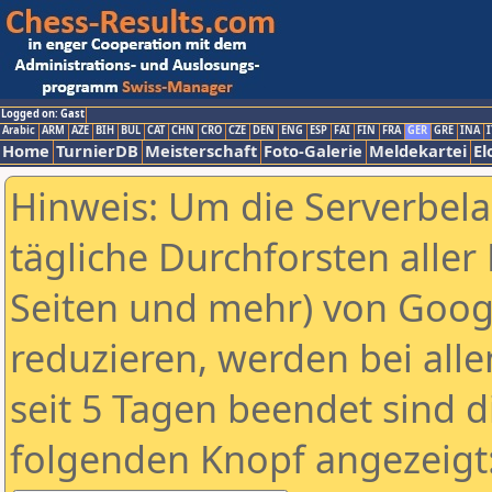
Logged on: Gast
Arabic
ARM
AZE
BIH
BUL
CAT
CHN
CRO
CZE
DEN
ENG
ESP
FAI
FIN
FRA
GER
GRE
INA
I
Home
TurnierDB
Meisterschaft
Foto-Galerie
Meldekartei
El
Hinweis: Um die Serverbel
tägliche Durchforsten aller 
Seiten und mehr) von Goog
reduzieren, werden bei alle
seit 5 Tagen beendet sind d
folgenden Knopf angezeigt