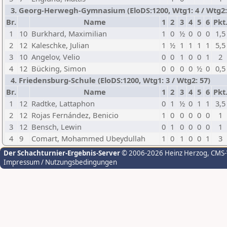
3. Georg-Herwegh-Gymnasium (EloDS:1200, Wtg1: 4 / Wtg2: 
Br.
Name
1
2
3
4
5
6
Pkt
1
10
Burkhard, Maximilian
1
0
½
0
0
0
1,5
2
12
Kaleschke, Julian
1
½
1
1
1
1
5,5
3
10
Angelov, Velio
0
0
1
0
0
1
2
4
12
Bücking, Simon
0
0
0
0
½
0
0,5
4. Friedensburg-Schule (EloDS:1200, Wtg1: 3 / Wtg2: 57)
Br.
Name
1
2
3
4
5
6
Pkt
1
12
Radtke, Lattaphon
0
1
½
0
1
1
3,5
2
12
Rojas Fernández, Benicio
1
0
0
0
0
0
1
3
12
Bensch, Lewin
0
1
0
0
0
0
1
4
9
Comart, Mohammed Ubeydullah
1
0
1
0
0
1
3
Der Schachturnier-Ergebnis-Server
© 2006-2026 Heinz Herzog
, CMS
Impressum / Nutzungsbedingungen