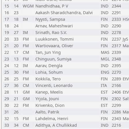
15
14
WGM
Nandhidhaa, P V
IND
2344
16
23
Aakash Sharadchandra, Dalvi
IND
2291
17
18
IM
Nyysti, Sampsa
FIN
2333
HS
18
24
Arnav, Maheshwari
IND
2290
19
27
IM
Srinath, Rao S.V.
IND
2278
20
33
FM
Luukkonen, Tommi
FIN
2237
JyS
21
20
FM
Wartiovaara, Oliver
FIN
2317
Ma
22
17
CM
Tan, Jun Ying
MAS
2339
23
13
FM
Chinguun, Sumiya
MGL
2348
24
12
IM
Aarav, Dengla
IND
2395
25
30
FM
Lohia, Sohum
ENG
2270
26
25
FM
Kokkila, Tero
FIN
2289
Et
27
36
CM
Vincenti, Leonardo
ITA
2166
28
11
GM
Kanep, Meelis
EST
2406
Et
29
21
GM
Yrjola, Jouni
FIN
2302
Sa
30
22
FM
Krivenko, Dion
EST
2299
31
26
Aalto, Patrik
FIN
2286
Ma
32
15
FM
Lahdelma, Henri
FIN
2343
Ma
33
34
CM
Adithya, A Chullikkad
IND
2216