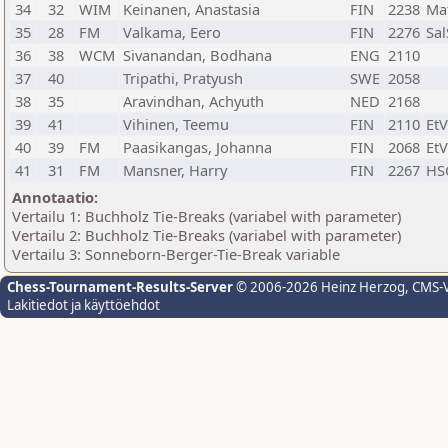
34
32
WIM
Keinanen, Anastasia
FIN
2238
Ma
35
28
FM
Valkama, Eero
FIN
2276
Sa
36
38
WCM
Sivanandan, Bodhana
ENG
2110
37
40
Tripathi, Pratyush
SWE
2058
38
35
Aravindhan, Achyuth
NED
2168
39
41
Vihinen, Teemu
FIN
2110
Et
40
39
FM
Paasikangas, Johanna
FIN
2068
Et
41
31
FM
Mansner, Harry
FIN
2267
HS
Annotaatio:
Vertailu 1: Buchholz Tie-Breaks (variabel with parameter)
Vertailu 2: Buchholz Tie-Breaks (variabel with parameter)
Vertailu 3: Sonneborn-Berger-Tie-Break variable
Chess-Tournament-Results-Server
© 2006-2026 Heinz Herzog
, CMS-
Lakitiedot ja käyttöehdot