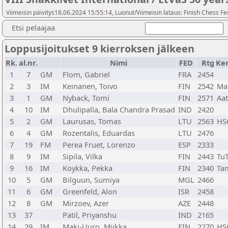
Viimeisin päivitys18.06.2024 15:55:14, Luonut/Viimeisin lataus: Finish Chess Fe
Etsi pelaajaa
Loppusijoitukset 9 kierroksen jälkeen
Rk.
al.nr.
Nimi
FED
Rtg
Ke
1
7
GM
Flom, Gabriel
FRA
2454
2
3
IM
Keinanen, Toivo
FIN
2542
Ma
3
1
GM
Nyback, Tomi
FIN
2571
Aa
4
10
IM
Dhulipalla, Bala Chandra Prasad
IND
2420
5
2
GM
Laurusas, Tomas
LTU
2563
HS
6
4
GM
Rozentalis, Eduardas
LTU
2476
7
19
FM
Perea Fruet, Lorenzo
ESP
2333
8
9
IM
Sipila, Vilka
FIN
2443
Tu
9
16
IM
Koykka, Pekka
FIN
2340
Ta
10
5
GM
Bilguun, Sumiya
MGL
2466
11
6
GM
Greenfeld, Alon
ISR
2458
12
8
GM
Mirzoev, Azer
AZE
2448
13
37
Patil, Priyanshu
IND
2165
14
29
IM
Maki-Uuro, Miikka
FIN
2270
HS