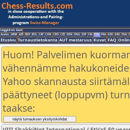
Logged on: Gast
Arabic
ARM
AZE
BIH
BUL
CAT
CHN
CRO
CZE
DEN
ENG
ESP
FAI
FIN
FRA
GER
GRE
INA
I
Etusivu
Turnaustietokanta
AUT mestaruus
Kuvat
FAQ
Onlin
Huom! Palvelimen kuorman
vähennämme hakukoneiden
Yahoo skannausta siirtämällä
päättyneet (loppupvm) turn
taakse:
VIII ShakkiNet International / EtVaS 50 year