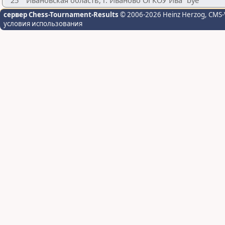
25
Ивановская область, г. Иваново ОГКОУ Ива
bye
сервер Chess-Tournament-Results
© 2006-2026 Heinz Herzog
, CMS-
условия использования