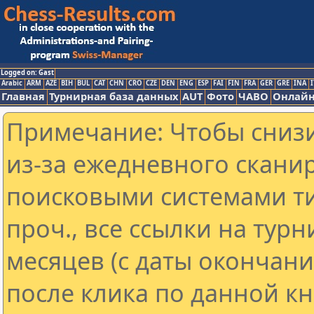
Logged on: Gast
Arabic
ARM
AZE
BIH
BUL
CAT
CHN
CRO
CZE
DEN
ENG
ESP
FAI
FIN
FRA
GER
GRE
INA
I
Главная
Турнирная база данных
AUT
Фото
ЧАВО
Онлайн
Примечание: Чтобы снизи
из-за ежедневного скани
поисковыми системами ти
проч., все ссылки на тур
месяцев (с даты окончан
после клика по данной кн