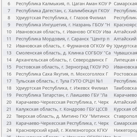
6
Республика Калмыкия, п. Цаган Аман КОУ Р
Самарская
7
Республика Дагестан, с. Халимбекаул ГКОУ
Республика
8
Удмуртская Республика, г. Глазов Филиал
Республик
9
Республика Ингушетия, г. Назрань ГБОУ "Н
Красноярск
10
Ивановская область, г. Иваново ОГКОУ Ива
Алтайский 
11
Республика Мордовия, г. Саранск "Центр п
Алтайский 
12
Ивановская область, г. Фурманов ОГКОУ Фу
Удмуртска
13
Смоленская область, д. Клинка СОГБОУ "Са
Чувашская
14
Архангельская область, г. Северодвинск Г
Липецкая о
15
Ростовская область, г. Зерноград ГКОУ РО
Ивановска
16
Республика Саха Якутия, п. Мохсоголлох Г
Ростовска
17
Тульская область, г. Тула ГУТО СРЦН №1
Республик
18
Удмуртская Республика, г. Ижевск Филиал
Тамбовская
19
Республика Татарстан, г. Лаишево ГБУ "Ла
Карачаево-
20
Карачаево-Черкесская Республика, г. Черк
Алтайский 
21
Калужская область, г. Кондрово ГБУ ЦССВ
Курская о
22
Тверская область, д. Митино ГКУ "Митинск
Ставропол
23
Карачаево-Черкесская Республика, г. Черк
Самарская
24
Красноярский край, г. Железногорск КГКУ
Нижегород