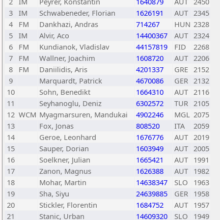
2
IM
Peyrer, Konstantin
1640879
AUT
2450
3
IM
Schwabeneder, Florian
1626191
AUT
2345
4
FM
Dankhazi, Andras
714267
HUN
2328
5
IM
Alvir, Aco
14400367
AUT
2324
6
FM
Kundianok, Vladislav
44157819
FID
2268
7
FM
Wallner, Joachim
1608720
AUT
2206
8
FM
Daniilidis, Aris
4201337
GRE
2152
9
Marquardt, Patrick
4670086
GER
2132
10
Sohn, Benedikt
1664310
AUT
2116
11
Seyhanoglu, Deniz
6302572
TUR
2105
12
WCM
Myagmarsuren, Mandukai
4902246
MGL
2075
13
Fox, Jonas
808520
ITA
2059
14
Geroe, Leonhard
1676776
AUT
2019
15
Sauper, Dorian
1603949
AUT
2005
16
Soelkner, Julian
1665421
AUT
1991
17
Zanon, Magnus
1626388
AUT
1982
18
Mohar, Martin
14638347
SLO
1963
19
Sha, Siyu
24639885
GER
1958
20
Stickler, Florentin
1684752
AUT
1957
21
Stanic, Urban
14609320
SLO
1949