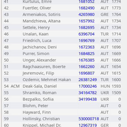
41
Kurtulus, Emre
1681052
AUT
1774
42
Fuertler, Oliver
1682490
AUT
1773
43
Armeniakos, Sotiris
4265980
GRE
1764
44
Mandzhieva, Altana
1657992
AUT
1734
45
Settele, Henry
1682695
AUT
1734
46
Unalan, Kaan
6396704
TUR
1714
47
Friedrich, Luca
1696769
AUT
1707
48
Jachichanov, Deni
1672363
AUT
1696
49
Purrer, Simon
1684825
AUT
1669
50
Unger, Alexander
1676385
AUT
1666
51
Ragchaasuren, Boerte
1662260
AUT
1654
52
Jevremovic, Filip
1696807
AUT
1615
53
Ozdemir, Mehmet Hakan
26381249
TUR
1600
54
ACM
Deak-Sala, Daniel
17000246
HUN
1593
55
Shramko, Roman
34164782
UKR
1509
56
Bezpalko, Sofiia
34199438
UKR
0
57
Blohm, Peter
AUT
0
58
Hayward, Finn
AUT
0
59
Hollinsky, Christian
530000718
AUT
0
60
Knippel, Michael Dr.
12967319
GER
0