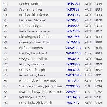
22
Pecha, Martin
1635360
AUT
1938
23
Archan, Elikya
1680838
AUT
1934
24
Kucharski, Michael
1620703
AUT
1930
25
Lechner, Marcus
1629034
AUT
1928
26
Blocher, Edgar
1604864
AUT
1916
27
Keferboeck, Jewgeni
1657275
AUT
1912
28
Fichtinger, Christian
1621955
AUT
1899
29
Oberdammer, Tim
1676610
AUT
1899
30
Kofler, Hannes
28521129
ITA
1894
31
Herter, Leonhard
24697745
GER
1884
32
Grzywacz, Phillip
1650025
AUT
1860
33
Knaus, Thomas
1680390
AUT
1860
34
Fritzl, Christoph
1683284
AUT
1857
35
Kovalenko, Ivan
34197320
UKR
1801
36
Nicolussi, Hieronymus
1677012
AUT
1795
37
Somasundram, Jayakumar
9900250
SRI
1794
38
Mannelli Mazzoli, Tommaso
2842411
ITA
1792
39
Reisinger, Heinz
1613413
AUT
1791
40
Kravchuk, Aleksandr
1687417
AUT
1789