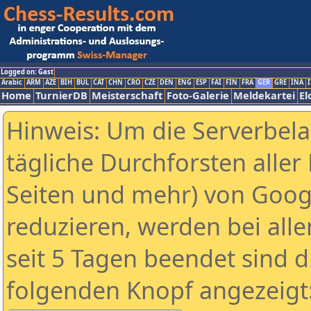
Logged on: Gast
Arabic
ARM
AZE
BIH
BUL
CAT
CHN
CRO
CZE
DEN
ENG
ESP
FAI
FIN
FRA
GER
GRE
INA
I
Home
TurnierDB
Meisterschaft
Foto-Galerie
Meldekartei
El
Hinweis: Um die Serverbel
tägliche Durchforsten aller 
Seiten und mehr) von Goog
reduzieren, werden bei alle
seit 5 Tagen beendet sind d
folgenden Knopf angezeigt