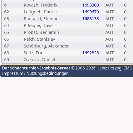
61
Kovazh, Frederik
1698303
AUT
0
62
Leitgoeb, Patrick
1699679
AUT
0
63
Pannard, Etienne
1688138
AUT
0
64
Pfliegler, Dave
AUT
0
65
Probst, Benjamin
AUT
0
66
Reich, Stanislav
AUT
0
67
Schönburg, Alexander
AUT
0
68
Seitz, Eric
1692828
AUT
0
69
Zivkovic, Daniel
AUT
0
Der Schachturnier-Ergebnis-Server
© 2006-2026 Heinz Herzog
, CMS
Impressum / Nutzungsbedingungen