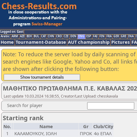
Logged on: Gast
Arabic
ARM
AZE
BIH
BUL
CAT
CHN
CRO
CZE
DEN
ENG
ESP
FAI
FIN
FRA
GER
GRE
INA
I
Home
Tournament-Database
AUT championship
Pictures
F
Note: To reduce the server load by daily scanning of a
search engines like Google, Yahoo and Co, all links 
are shown after clicking the following button:
ΜΑΘΗΤΙΚΟ ΠΡΩΤΑΘΛΗΜΑ Π.Ε. ΚΑΒΑΛΑΣ 2024
Last update 10.03.2024 16:38:55, Creator/Last Upload: chesskavala
Search for player
Starting rank
No.
Name
Gr
Club/City
1
ΚΑΛΑΜΟΥΚΟΥ, ΙΟΛΗ
ΠΡΟΚ
4ο ΕΠΑΛ