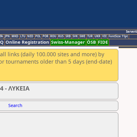
Servert
TA
JPN
MKD
LTU
NED
POL
POR
ROU
RUS
SRB
SVK
SWE
TUR
UKR
VIE
FontSize:11pt
AQ
Online Registration
Swiss-Manager
ÖSB
FIDE
ll links (daily 100.000 sites and more) by
for tournaments older than 5 days (end-date)
 - ΛΥΚΕΙΑ
Search