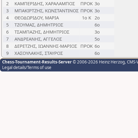
2
ΚΑΜΠΕΡΙΔΗΣ, ΧΑΡΑΛΑΜΠΟΣ
ΠΡΟΚ
3ο
3
ΜΠΑΚΙΡΤΖΗΣ, ΚΩΝΣΤΑΝΤΙΝΟΣ
ΠΡΟΚ
3ο
4
ΘΕΟΔΩΡΙΔΟΥ, ΜΑΡΙΑ
1o Κ
2ο
5
ΤΖΟΥΜΑΣ, ΔΗΜΗΤΡΙΟΣ
6ο
6
ΤΣΑΜΠΑΖΗΣ, ΔΗΜΗΤΡΙΟΣ
3ο
7
ΑΝΔΡΕΑΝΗΣ, ΑΓΓΕΛΟΣ
5ο
8
ΔΕΡΕΤΖΗΣ, ΙΩΑΝΝΗΣ-ΜΑΡΙΟΣ
ΠΡΟΚ
6ο
9
ΧΑΣΟΥΛΑΚΗΣ, ΣΤΑΥΡΟΣ
6ο
Chess-Tournament-Results-Server
© 2006-2026 Heinz Herzog
, CMS-
Legal details/Terms of use