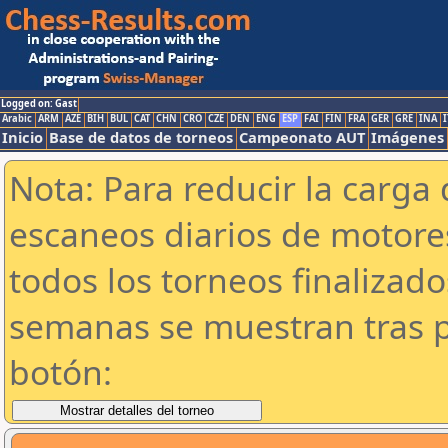
Logged on: Gast
Arabic
ARM
AZE
BIH
BUL
CAT
CHN
CRO
CZE
DEN
ENG
ESP
FAI
FIN
FRA
GER
GRE
INA
I
Inicio
Base de datos de torneos
Campeonato AUT
Imágenes
Nota: Para reducir la carga 
escaneos diarios de motor
todos los torneos finalizad
semanas se muestran tras p
botón: