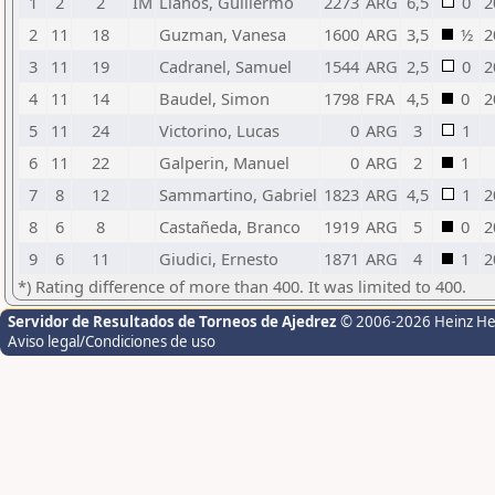
1
2
2
IM
Llanos, Guillermo
2273
ARG
6,5
0
2
2
11
18
Guzman, Vanesa
1600
ARG
3,5
½
2
3
11
19
Cadranel, Samuel
1544
ARG
2,5
0
2
4
11
14
Baudel, Simon
1798
FRA
4,5
0
2
5
11
24
Victorino, Lucas
0
ARG
3
1
6
11
22
Galperin, Manuel
0
ARG
2
1
7
8
12
Sammartino, Gabriel
1823
ARG
4,5
1
2
8
6
8
Castañeda, Branco
1919
ARG
5
0
2
9
6
11
Giudici, Ernesto
1871
ARG
4
1
2
*) Rating difference of more than 400. It was limited to 400.
Servidor de Resultados de Torneos de Ajedrez
© 2006-2026 Heinz H
Aviso legal/Condiciones de uso