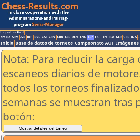
Logged on: Gast
Arabic
ARM
AZE
BIH
BUL
CAT
CHN
CRO
CZE
DEN
ENG
ESP
FAI
FIN
FRA
GER
GRE
INA
I
Inicio
Base de datos de torneos
Campeonato AUT
Imágenes
Nota: Para reducir la carga 
escaneos diarios de motor
todos los torneos finalizad
semanas se muestran tras p
botón: