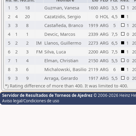
1
5
18
Guzman, Vanesa
1600
ARG
3,5
1
2
2
4
20
Cazatzidis, Sergio
0
HOL
4,5
1
3
3
8
Castañeda, Branco
1919
ARG
5
1
2
4
1
1
Devcic, Marcos
2339
ARG
7,5
0
2
5
2
2
IM
Llanos, Guillermo
2273
ARG
6,5
1
2
6
2
3
FM
Silva, Luca
2200
ARG
7,5
1
2
7
1
4
Elman, Christian
2150
ARG
5,5
0
2
8
3
6
Michalowski, Basilio
2119
ARG
6
1
2
9
3
9
Arraga, Gerardo
1917
ARG
5,5
0
2
*) Rating difference of more than 400. It was limited to 400.
Servidor de Resultados de Torneos de Ajedrez
© 2006-2026 Heinz H
Aviso legal/Condiciones de uso