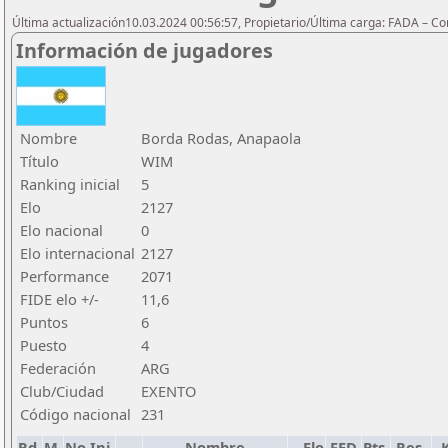
Última actualización10.03.2024 00:56:57, Propietario/Última carga: FADA – C
Información de jugadores
Nombre
Borda Rodas, Anapaola
Título
WIM
Ranking inicial
5
Elo
2127
Elo nacional
0
Elo internacional
2127
Performance
2071
FIDE elo +/-
11,6
Puntos
6
Puesto
4
Federación
ARG
Club/Ciudad
EXENTO
Código nacional
231
Rd.
M.
No.Ini.
Nombre
Elo
FED
Pts.
Res.