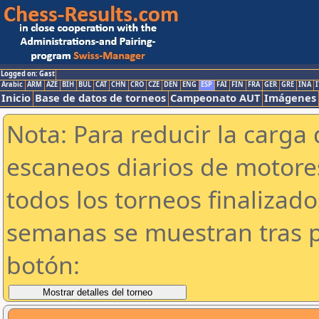
Logged on: Gast
Arabic
ARM
AZE
BIH
BUL
CAT
CHN
CRO
CZE
DEN
ENG
ESP
FAI
FIN
FRA
GER
GRE
INA
I
Inicio
Base de datos de torneos
Campeonato AUT
Imágenes
Nota: Para reducir la carga 
escaneos diarios de motor
todos los torneos finalizad
semanas se muestran tras p
botón: