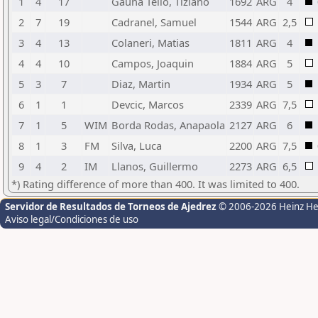
1
4
17
Gauna Tello, Tiziano
1692
ARG
4
2
7
19
Cadranel, Samuel
1544
ARG
2,5
3
4
13
Colaneri, Matias
1811
ARG
4
4
4
10
Campos, Joaquin
1884
ARG
5
5
3
7
Diaz, Martin
1934
ARG
5
6
1
1
Devcic, Marcos
2339
ARG
7,5
7
1
5
WIM
Borda Rodas, Anapaola
2127
ARG
6
8
1
3
FM
Silva, Luca
2200
ARG
7,5
9
4
2
IM
Llanos, Guillermo
2273
ARG
6,5
*) Rating difference of more than 400. It was limited to 400.
Servidor de Resultados de Torneos de Ajedrez
© 2006-2026 Heinz H
Aviso legal/Condiciones de uso