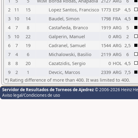
1
5
5
WIM
Borda Rodas, Anapaola
2127
ARG
6
2
11
15
Lopez Santos, Francisco
1773
ESP
4,5
3
10
14
Baudel, Simon
1798
FRA
4,5
4
7
8
Castañeda, Branco
1919
ARG
5
5
10
22
Galperin, Manuel
0
ARG
2
6
7
19
Cadranel, Samuel
1544
ARG
2,5
7
4
6
Michalowski, Basilio
2119
ARG
6
8
8
20
Cazatzidis, Sergio
0
HOL
4,5
9
2
1
Devcic, Marcos
2339
ARG
7,5
*) Rating difference of more than 400. It was limited to 400.
Servidor de Resultados de Torneos de Ajedrez
© 2006-2026 Heinz H
Aviso legal/Condiciones de uso