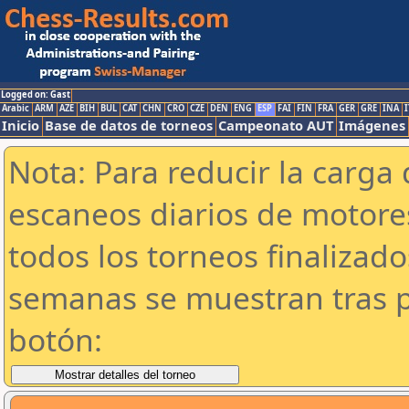
Logged on: Gast
Arabic
ARM
AZE
BIH
BUL
CAT
CHN
CRO
CZE
DEN
ENG
ESP
FAI
FIN
FRA
GER
GRE
INA
I
Inicio
Base de datos de torneos
Campeonato AUT
Imágenes
Nota: Para reducir la carga 
escaneos diarios de motor
todos los torneos finalizad
semanas se muestran tras p
botón: