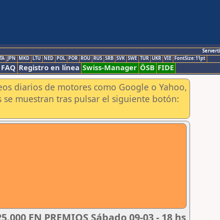
Servert
TA
JPN
MKD
LTU
NED
POL
POR
ROU
RUS
SRB
SVK
SWE
TUR
UKR
VIE
FontSize:11pt
FAQ
Registro en línea
Swiss-Manager
ÖSB
FIDE
aneos diarios de motores como Google o Yahoo,
 se muestran tras pulsar el siguiente botón:
.000 EN PREMIOS Sábado 09-03 - 18 hs