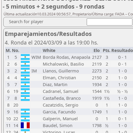
- 5 minutos + 2 segundos - 9 rondas
Última actualización10.03.2024 00:56:57, Propietario/Última carga: FADA – C
Search for player
Emparejamientos/Resultados
4. Ronda el 2024/03/09 a las 19:00 hs.
M.
No.
White
Elo
Pts.
Resultado
1
5
WIM
Borda Rodas, Anapaola
2127
3
0 - 1
2
6
Michalowski, Basilio
2119
2
0 - 1
3
2
IM
Llanos, Guillermo
2273
2
1 - 0
4
4
Elman, Christian
2150
2
1 - 0
5
7
Diaz, Martin
1934
2
1 - 0
6
19
Cadranel, Samuel
1544
1½
½ - ½
7
8
Castañeda, Branco
1919
1½
1 - 0
8
20
Cazatzidis, Sergio
0
1
1 - 0
9
16
Garcia, Facundo
1749
1
1 - 0
10
22
Galperin, Manuel
0
1
0 - 1
11
14
Baudel, Simon
1798
½
1 - 0
12
24
Victorino, Lucas
0
0
1 - 0