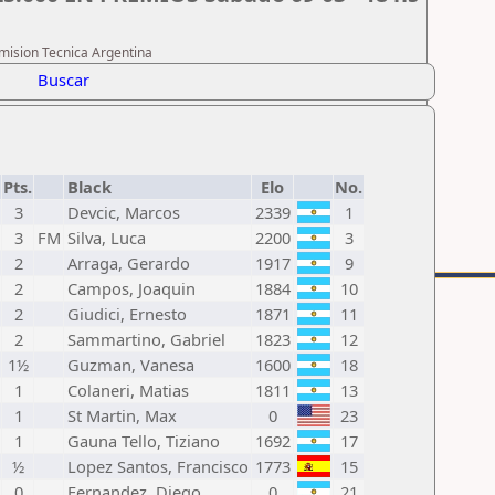
omision Tecnica Argentina
Buscar
Pts.
Black
Elo
No.
3
Devcic, Marcos
2339
1
3
FM
Silva, Luca
2200
3
2
Arraga, Gerardo
1917
9
2
Campos, Joaquin
1884
10
2
Giudici, Ernesto
1871
11
2
Sammartino, Gabriel
1823
12
1½
Guzman, Vanesa
1600
18
1
Colaneri, Matias
1811
13
1
St Martin, Max
0
23
1
Gauna Tello, Tiziano
1692
17
½
Lopez Santos, Francisco
1773
15
0
Fernandez, Diego
0
21