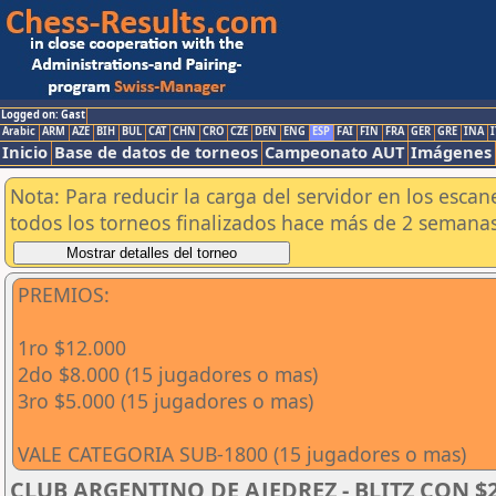
Logged on: Gast
Arabic
ARM
AZE
BIH
BUL
CAT
CHN
CRO
CZE
DEN
ENG
ESP
FAI
FIN
FRA
GER
GRE
INA
I
Inicio
Base de datos de torneos
Campeonato AUT
Imágenes
Nota: Para reducir la carga del servidor en los esc
todos los torneos finalizados hace más de 2 semanas
PREMIOS:
1ro $12.000
2do $8.000 (15 jugadores o mas)
3ro $5.000 (15 jugadores o mas)
VALE CATEGORIA SUB-1800 (15 jugadores o mas)
CLUB ARGENTINO DE AJEDREZ - BLITZ CON $25