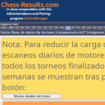
Logged on: Gast
Arabic
ARM
AZE
BIH
BUL
CAT
CHN
CRO
CZE
DEN
ENG
ESP
FAI
FIN
FRA
GER
GRE
INA
I
Inicio
Base de datos de torneos
Campeonato AUT
Imágenes
Nota: Para reducir la carga 
escaneos diarios de motor
todos los torneos finalizad
semanas se muestran tras p
botón: