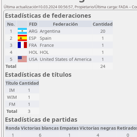
Última actualización10.03.2024 00:56:57, Propietario/Última carga: FADA – C
Estadísticas de federaciones
No.
FED
Federación
Cantidad
1
ARG
Argentina
20
2
ESP
Spain
1
3
FRA
France
1
4
HOL
HOL
1
5
USA
United States of America
1
Total
24
Estadísticas de títulos
Título
Cantidad
IM
1
WIM
1
FM
1
Total
3
Estadísticas de partidas
Ronda
Victorias blancas
Empates
Victorias negras
Retirado
1
6
1
4
0