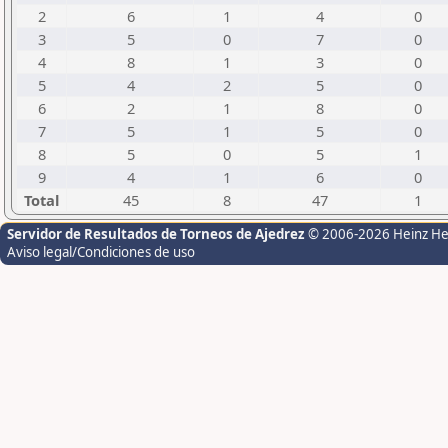
2
6
1
4
0
3
5
0
7
0
4
8
1
3
0
5
4
2
5
0
6
2
1
8
0
7
5
1
5
0
8
5
0
5
1
9
4
1
6
0
Total
45
8
47
1
Servidor de Resultados de Torneos de Ajedrez
© 2006-2026 Heinz H
Aviso legal/Condiciones de uso