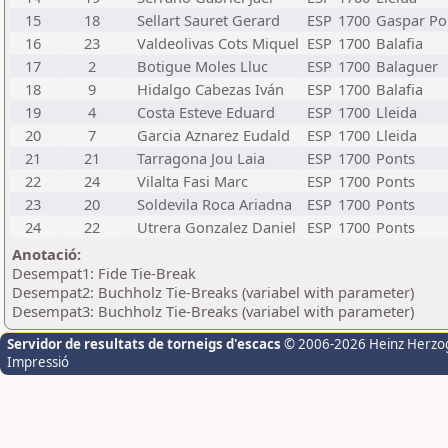
15
18
Sellart Sauret Gerard
ESP
1700
Gaspar Po
16
23
Valdeolivas Cots Miquel
ESP
1700
Balafia
17
2
Botigue Moles Lluc
ESP
1700
Balaguer
18
9
Hidalgo Cabezas Iván
ESP
1700
Balafia
19
4
Costa Esteve Eduard
ESP
1700
Lleida
20
7
Garcia Aznarez Eudald
ESP
1700
Lleida
21
21
Tarragona Jou Laia
ESP
1700
Ponts
22
24
Vilalta Fasi Marc
ESP
1700
Ponts
23
20
Soldevila Roca Ariadna
ESP
1700
Ponts
24
22
Utrera Gonzalez Daniel
ESP
1700
Ponts
Anotació:
Desempat1: Fide Tie-Break
Desempat2: Buchholz Tie-Breaks (variabel with parameter)
Desempat3: Buchholz Tie-Breaks (variabel with parameter)
Servidor de resultats de torneigs d'escacs
© 2006-2026 Heinz Herzo
Impressió