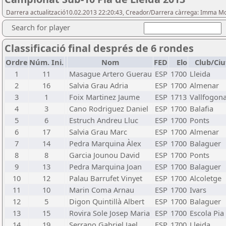
Darrera actualització10.02.2013 22:20:43, Creador/Darrera càrrega: Imma M
Search for player
Classificació final després de 6 rondes
Ordre
Núm. Ini.
Nom
FED
Elo
Club/Ciu
1
11
Masague Artero Guerau
ESP
1700
Lleida
2
16
Salvia Grau Adria
ESP
1700
Almenar
3
1
Foix Martinez Jaume
ESP
1713
Vallfogon
4
3
Cano Rodriguez Daniel
ESP
1700
Balafia
5
6
Estruch Andreu Lluc
ESP
1700
Ponts
6
17
Salvia Grau Marc
ESP
1700
Almenar
7
14
Pedra Marquina Àlex
ESP
1700
Balaguer
8
8
Garcia Jounou David
ESP
1700
Ponts
9
13
Pedra Marquina Joan
ESP
1700
Balaguer
10
12
Palau Barrufet Vinyet
ESP
1700
Alcoletge
11
10
Marin Coma Arnau
ESP
1700
Ivars
12
5
Digon Quintillà Albert
ESP
1700
Balaguer
13
15
Rovira Sole Josep Maria
ESP
1700
Escola Pia
14
19
Serrano Gabriel Jael
ESP
1700
Lleida