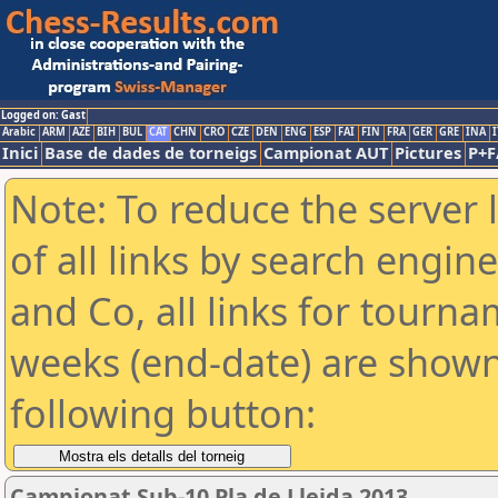
Logged on: Gast
Arabic
ARM
AZE
BIH
BUL
CAT
CHN
CRO
CZE
DEN
ENG
ESP
FAI
FIN
FRA
GER
GRE
INA
I
Inici
Base de dades de torneigs
Campionat AUT
Pictures
P+F
Note: To reduce the server 
of all links by search engin
and Co, all links for tourn
weeks (end-date) are shown 
following button:
Campionat Sub-10 Pla de Lleida 2013