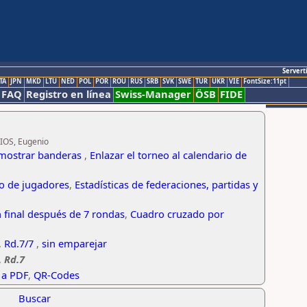
Servert
TA
JPN
MKD
LTU
NED
POL
POR
ROU
RUS
SRB
SVK
SWE
TUR
UKR
VIE
FontSize:11pt
FAQ
Registro en línea
Swiss-Manager
ÖSB
FIDE
RIOS, Eugenio
mostrar banderas
,
Enlazar el torneo al calendario de
co de jugadores
,
Estadísticas de federaciones, partidas y
n final después de 7 rondas
,
Cuadro cruzado por
,
Rd.7/7
,
sin emparejar
,
Rd.7
 a PDF
,
QR-Codes
Buscar