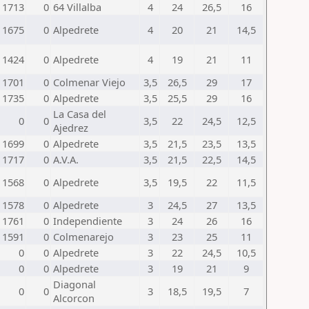
1713
0
64 Villalba
4
24
26,5
16
1675
0
Alpedrete
4
20
21
14,5
1424
0
Alpedrete
4
19
21
11
1701
0
Colmenar Viejo
3,5
26,5
29
17
1735
0
Alpedrete
3,5
25,5
29
16
La Casa del
0
0
3,5
22
24,5
12,5
Ajedrez
1699
0
Alpedrete
3,5
21,5
23,5
13,5
1717
0
A.V.A.
3,5
21,5
22,5
14,5
1568
0
Alpedrete
3,5
19,5
22
11,5
1578
0
Alpedrete
3
24,5
27
13,5
1761
0
Independiente
3
24
26
16
1591
0
Colmenarejo
3
23
25
11
0
0
Alpedrete
3
22
24,5
10,5
0
0
Alpedrete
3
19
21
9
Diagonal
0
0
3
18,5
19,5
7
Alcorcon