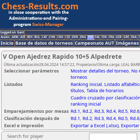
Logged on: Gast
Arabic
ARM
AZE
BIH
BUL
CAT
CHN
CRO
CZE
DEN
ENG
ESP
FAI
FIN
FRA
GER
GRE
INA
I
Inicio
Base de datos de torneos
Campeonato AUT
Imágenes
V Open Ajedrez Rapido 10+5 Alpedrete
Última actualización28.04.2024 14:57:22, Propietario/Última carga: LEAL BAR
Seleccionar parámetros
Mostrar detalles del torneo
,
No 
torneos
Listados
Ranking inicial
,
Listado alfabéti
títulos
,
Tabla de horarios
Cuadro cruzado por clasificació
ranking inicial
Emparejamientos por mesas
Rd.1
,
Rd.2
,
Rd.3
,
Rd.4
,
Rd.5
,
Rd.6
Clasificación después de
Rd.1
,
Rd.2
,
Rd.3
,
Rd.4
,
Rd.5
,
Rd.6
Excel e impresión
Exportar a Excel (.xlsx)
,
Exportar
Search for player