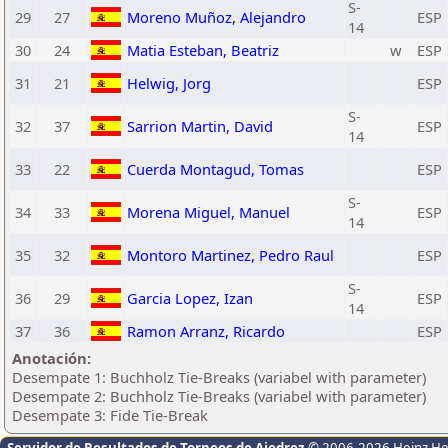
S-
29
27
Moreno Muñoz, Alejandro
ESP
14
30
24
Matia Esteban, Beatriz
w
ESP
31
21
Helwig, Jorg
ESP
S-
32
37
Sarrion Martin, David
ESP
14
33
22
Cuerda Montagud, Tomas
ESP
S-
34
33
Morena Miguel, Manuel
ESP
14
35
32
Montoro Martinez, Pedro Raul
ESP
S-
36
29
Garcia Lopez, Izan
ESP
14
37
36
Ramon Arranz, Ricardo
ESP
Anotación:
Desempate 1: Buchholz Tie-Breaks (variabel with parameter)
Desempate 2: Buchholz Tie-Breaks (variabel with parameter)
Desempate 3: Fide Tie-Break