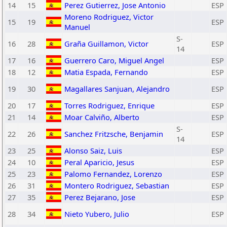
14
15
Perez Gutierrez, Jose Antonio
ESP
Moreno Rodriguez, Victor
15
19
ESP
Manuel
S-
16
28
Graña Guillamon, Victor
ESP
14
17
16
Guerrero Caro, Miguel Angel
ESP
18
12
Matia Espada, Fernando
ESP
19
30
Magallares Sanjuan, Alejandro
ESP
20
17
Torres Rodriguez, Enrique
ESP
21
14
Moar Calviño, Alberto
ESP
S-
22
26
Sanchez Fritzsche, Benjamin
ESP
14
23
25
Alonso Saiz, Luis
ESP
24
10
Peral Aparicio, Jesus
ESP
25
23
Palomo Fernandez, Lorenzo
ESP
26
31
Montero Rodriguez, Sebastian
ESP
27
35
Perez Bejarano, Jose
ESP
28
34
Nieto Yubero, Julio
ESP