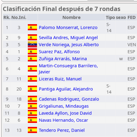
Clasificación Final después de 7 rondas
Rk.
No.Ini.
Nombre
Tipo
sexo
FED
S-
1
3
Palomo Monserrat, Lorenzo
ESP
14
2
9
Sevilla Andres, Miguel Angel
ESP
3
5
Verde Noriega, Jesus Alberto
VEN
4
1
Suarez Paz, Alfonso
ESP
5
2
Zuñiga Arrarás, Marina
w
ESP
Martin-Consuegra Barrilero,
6
4
ESP
Javier
7
11
Liceras Ruiz, Manuel
ESP
S-
8
20
Pantiga Aguilar, Alejandro
ESP
14
9
18
Cadenas Rodriguez, Gonzalo
ESP
10
7
Grigaliunas, Mindaugas
ESP
11
8
Laveda Ayllon, Jose David
ESP
12
6
Navas Hernando, Oscar
ESP
13
13
Tendero Perez, Daniel
ESP