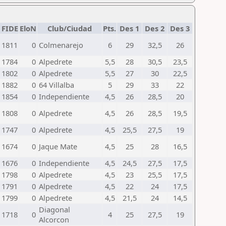
FIDE
EloN
Club/Ciudad
Pts.
Des 1
Des 2
Des 3
1811
0
Colmenarejo
6
29
32,5
26
1784
0
Alpedrete
5,5
28
30,5
23,5
1802
0
Alpedrete
5,5
27
30
22,5
1882
0
64 Villalba
5
29
33
22
1854
0
Independiente
4,5
26
28,5
20
1808
0
Alpedrete
4,5
26
28,5
19,5
1747
0
Alpedrete
4,5
25,5
27,5
19
1674
0
Jaque Mate
4,5
25
28
16,5
1676
0
Independiente
4,5
24,5
27,5
17,5
1798
0
Alpedrete
4,5
23
25,5
17,5
1791
0
Alpedrete
4,5
22
24
17,5
1799
0
Alpedrete
4,5
21,5
24
14,5
Diagonal
1718
0
4
25
27,5
19
Alcorcon