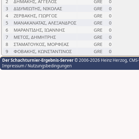
2
ΔΗΜΑΚΗΣ, ΑΓΓΕΛΟΣ
GRE
0
3
ΔΙΔΥΜΙΩΤΗΣ, ΝΙΚΟΛΑΣ
GRE
0
4
ΖΕΡΒΑΚΗΣ, ΓΙΩΡΓΟΣ
GRE
0
5
ΜΑΝΑΚΑΝΑΤΑΣ, ΑΛΕΞΑΝΔΡΟΣ
GRE
0
6
ΜΑΡΑΝΤΙΔΗΣ, ΙΩΑΝΝΗΣ
GRE
0
7
ΜΕΤΟΣ, ΔΗΜΗΤΡΗΣ
GRE
0
8
ΣΤΑΜΑΤΟΥΚΟΣ, ΜΟΡΦΕΑΣ
GRE
0
9
ΦΟΒΑΚΗΣ, ΚΩΝΣΤΑΝΤΙΝΟΣ
GRE
0
Der Schachturnier-Ergebnis-Server
© 2006-2026 Heinz Herzog
, CMS
Impressum / Nutzungsbedingungen