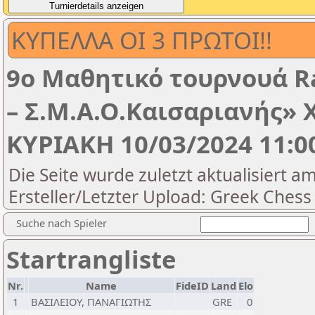
ΚΥΠΕΛΛΑ ΟΙ 3 ΠΡΩΤΟΙ!!
9ο Μαθητικό τουρνουά R
– Σ.Μ.Α.Ο.Καισαριανής» 
ΚΥΡΙΑΚΗ 10/03/2024 11:0
Die Seite wurde zuletzt aktualisiert a
Ersteller/Letzter Upload: Greek Chess
Suche nach Spieler
Startrangliste
Nr.
Name
FideID
Land
Elo
1
ΒΑΣΙΛΕΙΟΥ, ΠΑΝΑΓΙΩΤΗΣ
GRE
0