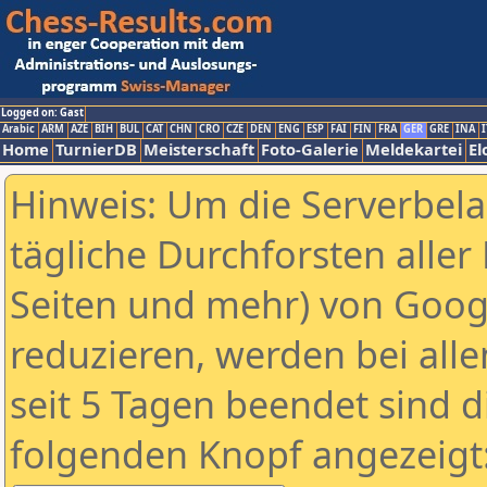
Logged on: Gast
Arabic
ARM
AZE
BIH
BUL
CAT
CHN
CRO
CZE
DEN
ENG
ESP
FAI
FIN
FRA
GER
GRE
INA
I
Home
TurnierDB
Meisterschaft
Foto-Galerie
Meldekartei
El
Hinweis: Um die Serverbel
tägliche Durchforsten aller 
Seiten und mehr) von Goog
reduzieren, werden bei alle
seit 5 Tagen beendet sind d
folgenden Knopf angezeigt