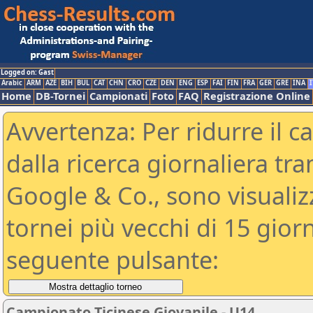
Logged on: Gast
Arabic
ARM
AZE
BIH
BUL
CAT
CHN
CRO
CZE
DEN
ENG
ESP
FAI
FIN
FRA
GER
GRE
INA
I
Home
DB-Tornei
Campionati
Foto
FAQ
Registrazione Online
Avvertenza: Per ridurre il c
dalla ricerca giornaliera tra
Google & Co., sono visualizzab
tornei più vecchi di 15 gio
seguente pulsante:
Campionato Ticinese Giovanile - U14