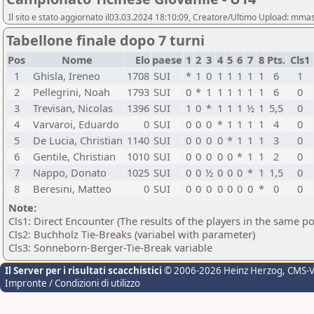
Il sito e stato aggiornato il03.03.2024 18:10:09, Creatore/Ultimo Upload: mm
Tabellone finale dopo 7 turni
Pos
Nome
Elo
paese
1
2
3
4
5
6
7
8
Pts.
Cls1
1
Ghisla, Ireneo
1708
SUI
*
1
0
1
1
1
1
1
6
1
2
Pellegrini, Noah
1793
SUI
0
*
1
1
1
1
1
1
6
0
3
Trevisan, Nicolas
1396
SUI
1
0
*
1
1
1
½
1
5,5
0
4
Varvaroi, Eduardo
0
SUI
0
0
0
*
1
1
1
1
4
0
5
De Lucia, Christian
1140
SUI
0
0
0
0
*
1
1
1
3
0
6
Gentile, Christian
1010
SUI
0
0
0
0
0
*
1
1
2
0
7
Nappo, Donato
1025
SUI
0
0
½
0
0
0
*
1
1,5
0
8
Beresini, Matteo
0
SUI
0
0
0
0
0
0
0
*
0
0
Note:
Cls1: Direct Encounter (The results of the players in the same p
Cls2: Buchholz Tie-Breaks (variabel with parameter)
Cls3: Sonneborn-Berger-Tie-Break variable
Il Server per i risultati scacchistici
© 2006-2026 Heinz Herzog
, CMS-
Impronte / Condizioni di utilizzo