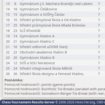
13
8
Gymnázium J.S. Machara Brandýs nad Labem
7
14
18
Gymnázium Čelákovice
7
15
15
Gymnázium a SOŠPg Čáslav
7
16
10
Střední průmyslová škola a OA Kladno
7
17
25
Střední průmyslová škola Mladá Boleslav
7
18
23
SLŠ Křivoklát
7
19
14
Gymnázium Kladno A
7
20
21
Gymnázium Kladno C
7
21
16
Střední odborné učiliště Slaný
7
22
22
Obchodní akademie Vlašim B
7
23
20
Gymnázium Kladno B
7
24
12
SOŠ a SOU Neratovice
7
25
24
Střední integrovaná škola Mělník
7
26
26
Střední škola designu a řemesel Kladno,
7
Poznámka:
Pomocné hodnocení1: points (game-points)
Pomocné hodnocení2: Buchholz Tie-Breaks (variabel with par
Pomocné hodnocení3: Sonneborn-Berger-Tie-Break (with real 
Chess-Tournament-Results-Server
© 2006-2026 Heinz Herzog
, CMS-