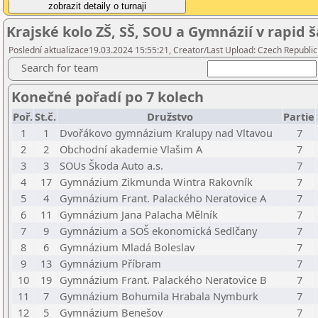
Krajské kolo ZŠ, SŠ, SOU a Gymnázií v rapid 
Poslední aktualizace19.03.2024 15:55:21, Creator/Last Upload: Czech Republic
Search for team
Konečné pořadí po 7 kolech
Poř.
St.č.
Družstvo
Partie
1
1
Dvořákovo gymnázium Kralupy nad Vltavou
7
2
2
Obchodní akademie Vlašim A
7
3
3
SOUs Škoda Auto a.s.
7
4
17
Gymnázium Zikmunda Wintra Rakovník
7
5
4
Gymnázium Frant. Palackého Neratovice A
7
6
11
Gymnázium Jana Palacha Mělník
7
7
9
Gymnázium a SOŠ ekonomická Sedlčany
7
8
6
Gymnázium Mladá Boleslav
7
9
13
Gymnázium Příbram
7
10
19
Gymnázium Frant. Palackého Neratovice B
7
11
7
Gymnázium Bohumila Hrabala Nymburk
7
12
5
Gymnázium Benešov
7