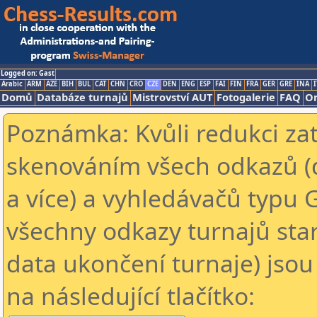
Logged on: Gast
Arabic
ARM
AZE
BIH
BUL
CAT
CHN
CRO
CZE
DEN
ENG
ESP
FAI
FIN
FRA
GER
GRE
INA
I
Domů
Databáze turnajů
Mistrovství AUT
Fotogalerie
FAQ
On
Poznámka: Kvůli redukci za
skenováním všech odkazů (
a více) a vyhledávačů typu 
všechny odkazy turnajů star
data ukončení turnaje) jsou
na následující tlačítko: