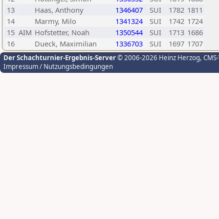
13
Haas, Anthony
1346407
SUI
1782
1811
14
Marmy, Milo
1341324
SUI
1742
1724
15
AIM
Hofstetter, Noah
1350544
SUI
1713
1686
16
Dueck, Maximilian
1336703
SUI
1697
1707
Der Schachturnier-Ergebnis-Server
© 2006-2026 Heinz Herzog
, CMS
Impressum / Nutzungsbedingungen