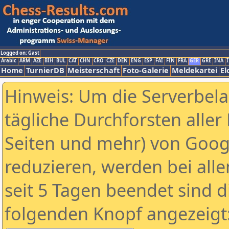
Logged on: Gast
Arabic
ARM
AZE
BIH
BUL
CAT
CHN
CRO
CZE
DEN
ENG
ESP
FAI
FIN
FRA
GER
GRE
INA
I
Home
TurnierDB
Meisterschaft
Foto-Galerie
Meldekartei
El
Hinweis: Um die Serverbel
tägliche Durchforsten aller 
Seiten und mehr) von Goog
reduzieren, werden bei alle
seit 5 Tagen beendet sind d
folgenden Knopf angezeigt