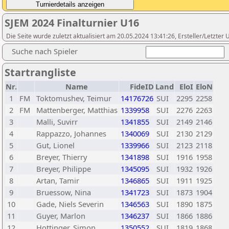
SJEM 2024 Finalturnier U16
Die Seite wurde zuletzt aktualisiert am 20.05.2024 13:41:26, Ersteller/Letzter
Suche nach Spieler
Startrangliste
Nr.
Name
FideID
Land
EloI
EloN
1
FM
Toktomushev, Teimur
14176726
SUI
2295
2258
2
FM
Mattenberger, Matthias
1339958
SUI
2276
2263
3
Malli, Suvirr
1341855
SUI
2149
2146
4
Rappazzo, Johannes
1340069
SUI
2130
2129
5
Gut, Lionel
1339966
SUI
2123
2118
6
Breyer, Thierry
1341898
SUI
1916
1958
7
Breyer, Philippe
1345095
SUI
1932
1926
8
Artan, Tamir
1346865
SUI
1911
1925
9
Bruessow, Nina
1341723
SUI
1873
1904
10
Gade, Niels Severin
1346563
SUI
1890
1875
11
Guyer, Marlon
1346237
SUI
1866
1886
12
Hottinger, Simon
1350552
SUI
1819
1868