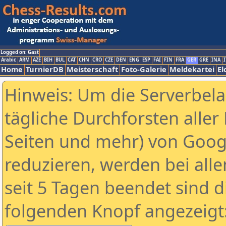
Logged on: Gast
Arabic
ARM
AZE
BIH
BUL
CAT
CHN
CRO
CZE
DEN
ENG
ESP
FAI
FIN
FRA
GER
GRE
INA
I
Home
TurnierDB
Meisterschaft
Foto-Galerie
Meldekartei
El
Hinweis: Um die Serverbel
tägliche Durchforsten aller 
Seiten und mehr) von Goog
reduzieren, werden bei alle
seit 5 Tagen beendet sind d
folgenden Knopf angezeigt