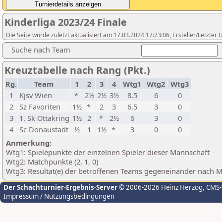
Kinderliga 2023/24 Finale
Die Seite wurde zuletzt aktualisiert am 17.03.2024 17:23:06, Ersteller/Letzte
Suche nach Team
Kreuztabelle nach Rang (Pkt.)
Rg.
Team
1
2
3
4
Wtg1
Wtg2
Wtg3
1
Kjsv Wien
*
2½
2½
3½
8,5
6
0
2
Sz Favoriten
1½
*
2
3
6,5
3
0
3
1. Sk Ottakring
1½
2
*
2½
6
3
0
4
Sc Donaustadt
½
1
1½
*
3
0
0
Anmerkung:
Wtg1: Spielepunkte der einzelnen Spieler dieser Mannschaft
Wtg2: Matchpunkte (2, 1, 0)
Wtg3: Resultat(e) der betroffenen Teams gegeneinander nach 
Der Schachturnier-Ergebnis-Server
© 2006-2026 Heinz Herzog
, CMS
Impressum / Nutzungsbedingungen