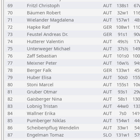
69
Fritzl Christoph
AUT
138s1
67
70
Bäumen Robert
AUT
32w1
11
71
Wielander Magdalena
AUT
157w1
48
72
Hapke Ralf
GER
108w1
11
73
Feustel Andreas Dr.
GER
91s1
90
74
Hutterer Valentin
AUT
49s½
17
75
Unterweger Michael
AUT
37s½
14
76
Zaff Sebastian
AUT
101s0
10
77
Meixner Peter
AUT
16w½
94
78
Berger Falk
GER
133w1
45
79
Huber Elisa
AUT
50s0
15
80
Stoni Marcel
AUT
155s1
10
81
Gruber Otmar
AUT
93s1
29
82
Gaisberger Nina
AUT
58s1
13
83
Lobnig Tristan
AUT
44w0
13
84
Wallner Erika
AUT
7s0
14
85
Pumberger Niklas
AUT
154w1
44
86
Scheibenpflug Wendelin
AUT
33w1
54
87
Engelman Tomaz
SLO
131w1
57