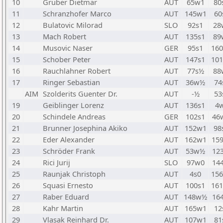
10
Gruber Dietmar
AUT
65w1
80
11
Schranzhofer Marco
AUT
145w1
60
12
Bulatovic Milorad
SLO
92s1
28
13
Mach Robert
AUT
135s1
89
14
Musovic Naser
GER
95s1
16
15
Schober Peter
AUT
147s1
10
16
Rauchlahner Robert
AUT
77s½
88
17
Ringer Sebastian
AUT
36w½
74
AIM
Szolderits Guenter Dr.
AUT
-½
53
19
Geiblinger Lorenz
AUT
136s1
4
20
Schindele Andreas
GER
102s1
46
21
Brunner Josephina Akiko
AUT
152w1
98
22
Eder Alexander
AUT
162w1
15
23
Schröder Frank
AUT
53w½
12
24
Rici Jurij
SLO
97w0
14
25
Raunjak Christoph
AUT
4s0
15
26
Squasi Ernesto
AUT
100s1
16
27
Raber Eduard
AUT
148w½
16
28
Kahr Martin
AUT
165w1
12
29
Vlasak Reinhard Dr.
AUT
107w1
81