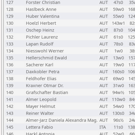
127
Forster Christian
AUT
47s0
35
128
Haslbeck Anne
AUT
59w0
16
129
Huber Valentina
AUT
55w0
12
130
Hoelzl Herbert
AUT
143w1
82
131
Oschep Heinz
AUT
87s0
10
132
Pichler Laurenz
AUT
61s0
12
133
Lapan Rudolf
AUT
78s0
83
134
Niesswohl Werner
AUT
1w0
38
135
Hellerschmid Ewald
AUT
13w0
15
136
Sacherer Karl
AUT
19w0
11
137
Daxkobler Petra
AUT
160s0
10
138
Feldhofer Elias
AUT
69w0
14
139
Kraxner Otmar Dr.
AUT
31w0
16
140
Grafschafter Bastian
AUT
94w½
10
141
Almer Leopold
AUT
110w0
84
142
Mayer Helmut
AUT
54w0
17
143
Reiner Walter
AUT
130s0
34
144
Almer-Jarz Daniela Alexandra Mag.
AUT
96s½
24
145
Lettera Fabio
ITA
11s0
13
146
Hackl Antonia
AUT
52w0
66