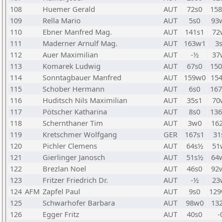
108
Huemer Gerald
AUT
72s0
15
109
Rella Mario
AUT
5s0
93
110
Ebner Manfred Mag.
AUT
141s1
72
111
Maderner Arnulf Mag.
AUT
163w1
3
112
Auer Maximilian
AUT
-½
37
113
Komarek Ludwig
AUT
67s0
15
114
Sonntagbauer Manfred
AUT
159w0
15
115
Schober Hermann
AUT
6s0
16
116
Huditsch Nils Maximilian
AUT
35s1
70
117
Pötscher Katharina
AUT
8s0
13
118
Schernthaner Tim
AUT
3w0
16
119
Kretschmer Wolfgang
GER
167s1
31
120
Pichler Clemens
AUT
64s½
51
121
Gierlinger Janosch
AUT
51s½
64
122
Brezlan Noel
AUT
46s0
92
123
Fritzer Friedrich Dr.
AUT
-½
23
124
AFM
Zapfel Paul
AUT
9s0
12
125
Schwarhofer Barbara
AUT
98w0
13
126
Egger Fritz
AUT
40s0
-