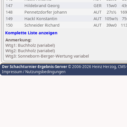
147
Hildebrand Georg
GER
15w0
43
148
Pennetzdorfer Johann
AUT
27s½
16
149
Hackl Konstantin
AUT
105w½
75
150
Schneider Richard
AUT
39w0
11
Komplette Liste anzeigen
Anmerkung:
Wtg1: Buchholz (variabel)
Wtg2: Buchholz (variabel)
Wtg3: Sonneborn-Berger-Wertung variabel
Der Schachturnier-Ergebnis-Server
© 2006-2026 Heinz Herzog
, CMS
Impressum / Nutzungsbedingungen