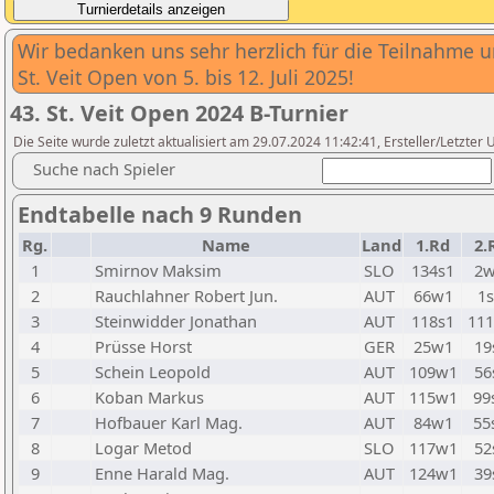
Wir bedanken uns sehr herzlich für die Teilnahme 
St. Veit Open von 5. bis 12. Juli 2025!
43. St. Veit Open 2024 B-Turnier
Die Seite wurde zuletzt aktualisiert am 29.07.2024 11:42:41, Ersteller/Letz
Suche nach Spieler
Endtabelle nach 9 Runden
Rg.
Name
Land
1.Rd
2.
1
Smirnov Maksim
SLO
134s1
2
2
Rauchlahner Robert Jun.
AUT
66w1
1
3
Steinwidder Jonathan
AUT
118s1
11
4
Prüsse Horst
GER
25w1
19
5
Schein Leopold
AUT
109w1
56
6
Koban Markus
AUT
115w1
99
7
Hofbauer Karl Mag.
AUT
84w1
55
8
Logar Metod
SLO
117w1
52
9
Enne Harald Mag.
AUT
124w1
39