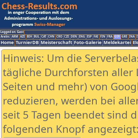
Logged on: Gast
Arabic
ARM
AZE
BIH
BUL
CAT
CHN
CRO
CZE
DEN
ENG
ESP
FAI
FIN
FRA
GER
GRE
INA
I
Home
TurnierDB
Meisterschaft
Foto-Galerie
Meldekartei
El
Hinweis: Um die Serverbela
tägliche Durchforsten aller 
Seiten und mehr) von Goog
reduzieren, werden bei alle
seit 5 Tagen beendet sind d
folgenden Knopf angezeigt