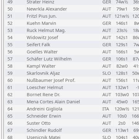
49
Strater Heinz
GER
74w½
36
50
Newrkla Alexander
AUT
79w1
59
51
Fritzl Pius Jun.
AUT
121w½
12
52
Kuehn Marvin
GER
146s1
8
53
Ruck Helmut Mag.
AUT
23s½
18
54
Widowitz Josef
AUT
142s1
86
55
Seifert Falk
GER
129s1
7
56
Goelles Walter
AUT
166s1
5
57
Schäfer Lutz Wilhelm
GER
106s1
87
58
Kampl Walter
AUT
82w0
41
59
Skarlovnik Aljaz
SLO
128s1
50
60
Nußbaumer Josef Prof.
AUT
156s1
11
61
Loescher Helmut
AUT
132w1
-
62
Bornet Rene Dr.
AUT
103w0
10
63
Mena Cortes Alain Daniel
AUT
45w0
16
64
Andreini Gigliola
ITA
120w½
12
65
Schneider Erwin
AUT
10s0
16
66
Suster Otto
AUT
2s0
14
67
Schindler Rudolf
GER
113w1
69
68
Usenicnik Matej
SLO
104s1
40