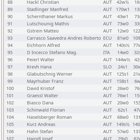
88
Hackl Christian
AUT
42w½
16
89
Stadlinger Manfred
AUT
170w1
13
90
Schernthaner Markus
AUT
43w1
73
91
Lutschounig Mathis
AUT
73w0
33
92
Gstrein Matteo
AUT
12w0
12
93
Carrasco Saavedra Andres Roberto
ECU
81w0
10
94
Eichhorn Alfred
AUT
140s½
77
95
D Incecco Stefano Mag.
ITA
14w0
32
96
Peierl Walter
AUT
144w½
42
97
Krevh Hana
SLO
24s1
30
98
Glabutschnig Werner
AUT
125s1
21
99
Mayrhuber Franz
AUT
158s1
6
100
David Kristof
AUT
26w0
76
101
Graessl Walter
AUT
76w1
15
102
Biasco Dana
AUT
20w0
15
103
Schinwald Florian
AUT
62s1
47
104
Haselsberger Roman
AUT
68w0
13
105
Kurz Andreas
AUT
149s½
14
106
Hahn Stefan
AUT
57w0
13
107
Haindl Josef
AUT
29s0
62