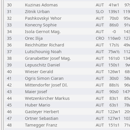
30
Kuzinas Adomas
AUT
41w1
97
31
Zitnik Urban
SLO
139s1
11
32
Pashkovskyi Yehor
AUT
70s0
95
33
Konecny Sophie
AUT
86s0
91
34
Isola Gernot Mag.
AUT
-0
14
35
Orec Ilija
CRO
116w0
12
36
Reichhütter Richard
AUT
17s½
49
37
Lutschounig Noah
AUT
75w½
11
38
Granabetter Josef Mag.
AUT
161s0
13
39
Lepuschitz Daniel
AUT
150s1
9
40
Wieser Gerald
AUT
126w1
68
41
Ogris Simon Ciaran
AUT
30s0
58
42
Mittendorfer Josef DI.
AUT
88s½
96
43
Maier Josef
AUT
90s0
14
44
Wetzenkircher Markus
AUT
83s1
85
45
Huber Mario
AUT
63s1
78
46
Gasteyer Herbert
AUT
122w1
20
47
Ortner Sebastian
AUT
127w1
10
48
Tamegger Franz
AUT
151s1
71