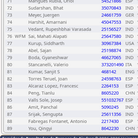
71
Mangues Rubia, Oriol
54521866
ESP
72
Sudarshan, Bhat
35070843
IND
73
Meyer, Juergen
24661759
GER
74
Harshit, Amarnani
45047553
IND
75
Vedant, Rupeshbhai Varasada
25156527
IND
76
WFM
Sai, Mahati Alapati
25647580
IND
77
Kurup, Siddharth
30967384
USA
78
Abel, Sajan
25198874
IND
79
Boda, Gyaneshwar
46627065
IND
80
Stancanelli, Valerio
373201490
ITA
81
Kumar, Sanjit S
468142
ENG
82
Torres Teruel, Joan
24598763
ESP
83
Alcaraz Lopez, Francesc
2264153
ESP
84
Peng, Tianlu
8605220
CHN
85
Valls Sole, Josep
551032767
ESP
86
Amit, Panchal
5090245
IND
87
Srijak, Sengupta
25611356
IND
88
Fabregas Fontanet, Antonio
2217430
ESP
89
You, Qingyi
8642230
CHN