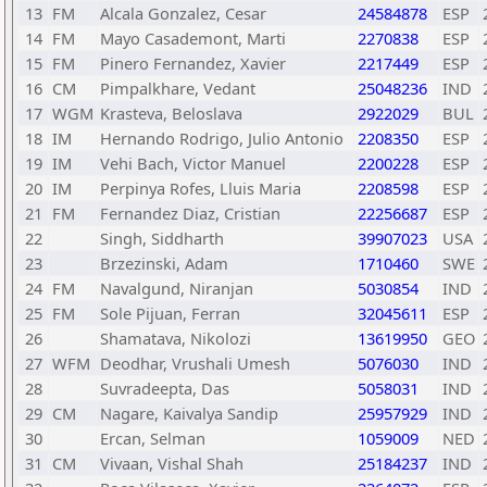
13
FM
Alcala Gonzalez, Cesar
24584878
ESP
14
FM
Mayo Casademont, Marti
2270838
ESP
15
FM
Pinero Fernandez, Xavier
2217449
ESP
16
CM
Pimpalkhare, Vedant
25048236
IND
17
WGM
Krasteva, Beloslava
2922029
BUL
18
IM
Hernando Rodrigo, Julio Antonio
2208350
ESP
19
IM
Vehi Bach, Victor Manuel
2200228
ESP
20
IM
Perpinya Rofes, Lluis Maria
2208598
ESP
21
FM
Fernandez Diaz, Cristian
22256687
ESP
22
Singh, Siddharth
39907023
USA
23
Brzezinski, Adam
1710460
SWE
24
FM
Navalgund, Niranjan
5030854
IND
25
FM
Sole Pijuan, Ferran
32045611
ESP
26
Shamatava, Nikolozi
13619950
GEO
27
WFM
Deodhar, Vrushali Umesh
5076030
IND
28
Suvradeepta, Das
5058031
IND
29
CM
Nagare, Kaivalya Sandip
25957929
IND
30
Ercan, Selman
1059009
NED
31
CM
Vivaan, Vishal Shah
25184237
IND