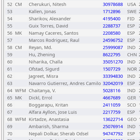
52
CM
Cherukuri, Nitesh
30978688
USA
53
Kallen, Jonas
1712896
SWE
54
Sharikov, Alexander
4195400
FID
55
Guix Torres, David
2288737
ESP
56
MK
Namay Caceres, Santos
2208580
ESP
57
Marcos Rodriguez, Raul
24596752
ESP
58
CM
Reyan, Md.
25999087
IND
59
Hu, Zhening
8622795
CHN
60
Niharika, Challa
35051270
IND
61
Ofstad, Sigurd
1507729
NOR
62
Jagreet, Misra
33394830
IND
63
Navarro Gutierrez, Andres Camilo
32042019
ESP
64
WFM
Chaitanya, V.
5028116
IND
65
MK
Dickl, Errol
4667689
GER
66
Boggarapu, Kritan
2411059
SCO
67
Alfara Ayllon, Jose Luis
2217759
ESP
68
WFM
Kirtadze, Anastasia
13622714
GEO
69
Ambarish, Sharma
25076914
IND
70
Nepali Dolkar, Sherab Odsel
94747792
ESP