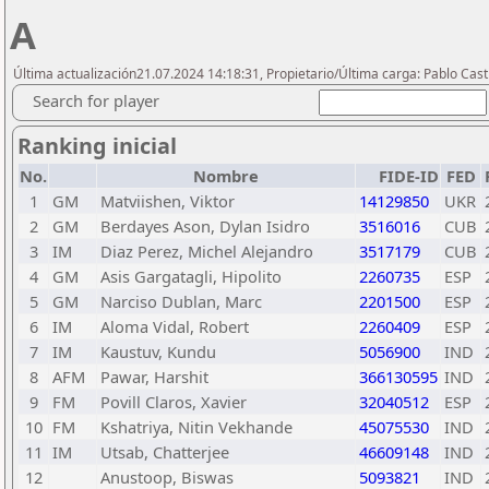
A
Última actualización21.07.2024 14:18:31, Propietario/Última carga: Pablo Casti
Search for player
Ranking inicial
No.
Nombre
FIDE-ID
FED
1
GM
Matviishen, Viktor
14129850
UKR
2
GM
Berdayes Ason, Dylan Isidro
3516016
CUB
3
IM
Diaz Perez, Michel Alejandro
3517179
CUB
4
GM
Asis Gargatagli, Hipolito
2260735
ESP
5
GM
Narciso Dublan, Marc
2201500
ESP
6
IM
Aloma Vidal, Robert
2260409
ESP
7
IM
Kaustuv, Kundu
5056900
IND
8
AFM
Pawar, Harshit
366130595
IND
9
FM
Povill Claros, Xavier
32040512
ESP
10
FM
Kshatriya, Nitin Vekhande
45075530
IND
11
IM
Utsab, Chatterjee
46609148
IND
12
Anustoop, Biswas
5093821
IND