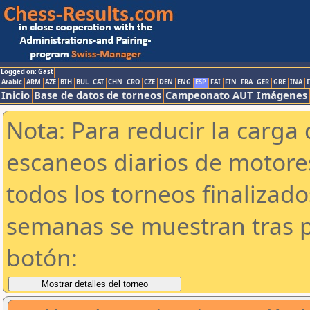
Logged on: Gast
Arabic
ARM
AZE
BIH
BUL
CAT
CHN
CRO
CZE
DEN
ENG
ESP
FAI
FIN
FRA
GER
GRE
INA
I
Inicio
Base de datos de torneos
Campeonato AUT
Imágenes
Nota: Para reducir la carga 
escaneos diarios de motor
todos los torneos finalizad
semanas se muestran tras p
botón: