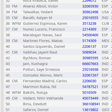
32
Roca Vilaseca, Xavier
2264072
ESP
33
FM
Alvarez Albiol, Victor
32065930
ESP
34
FM
Talwalkar, Vedant
30962498
USA
35
CM
Barath, Kalyan M
25016555
IND
36
WFM
Gutierrez Espinosa, Karen
3513238
CUB
37
CM
Nunez Lucero, Francisco
2214369
ESP
38
Marabajan Navas, Saul
54500400
ESP
39
CM
Martinez Flores, Matias
5174309
MEX
40
Santos Izquierdo, Daniel
2206137
ESP
41
CM
Vaibhav, Jayant Raut
5089034
IND
42
Rychkov, Roman
30985595
USA
43
Jain, Kushagra
66607663
IND
44
Potluri, Saye Srreezza
25016938
IND
45
Gonzalez Alonso, Marti
32067267
ESP
46
CM
Fernandez Madrid, Carlos
2206030
ESP
47
Marimon Rubia, Nil
54787521
ESP
48
WFM
Bakshi, Rutuja
5016509
IND
49
CM
Vedant, Nitin Vekhande
45073449
IND
50
Binu, Devdutt
366108941
IND
51
Safarov, Deniel
13619802
GEO