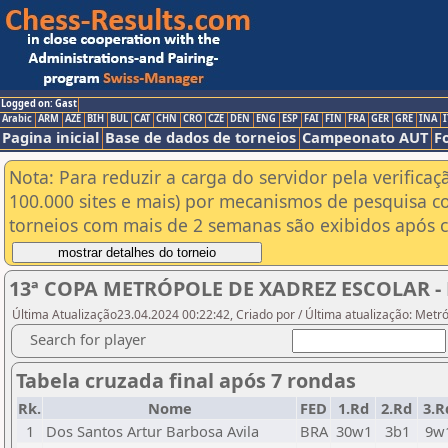
Logged on: Gast
Arabic
ARM
AZE
BIH
BUL
CAT
CHN
CRO
CZE
DEN
ENG
ESP
FAI
FIN
FRA
GER
GRE
INA
I
Pagina inicial
Base de dados de torneios
Campeonato AUT
F
Nota: Para reduzir a carga do servidor pela verificaç
100.000 sites e mais) por mecanismos de pesquisa c
torneios com mais de 2 semanas são exibidos após cl
13ª COPA METRÓPOLE DE XADREZ ESCOLAR - 
Última Atualização23.04.2024 00:22:42, Criado por / Última atualização: Metr
Search for player
Tabela cruzada final após 7 rondas
Rk.
Nome
FED
1.Rd
2.Rd
3.R
1
Dos Santos Artur Barbosa Avila
BRA
30w1
3b1
9w