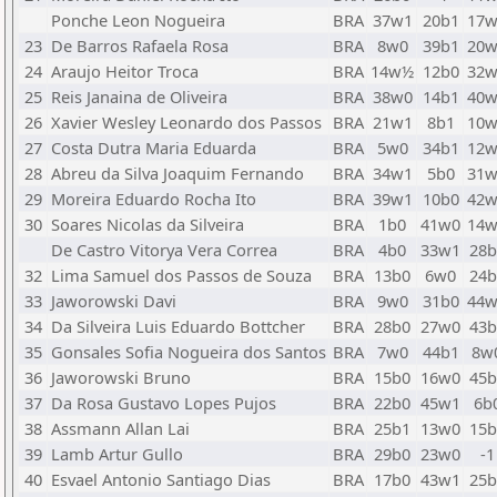
Ponche Leon Nogueira
BRA
37w1
20b1
17w
23
De Barros Rafaela Rosa
BRA
8w0
39b1
20w
24
Araujo Heitor Troca
BRA
14w½
12b0
32w
25
Reis Janaina de Oliveira
BRA
38w0
14b1
40w
26
Xavier Wesley Leonardo dos Passos
BRA
21w1
8b1
10w
27
Costa Dutra Maria Eduarda
BRA
5w0
34b1
12w
28
Abreu da Silva Joaquim Fernando
BRA
34w1
5b0
31w
29
Moreira Eduardo Rocha Ito
BRA
39w1
10b0
42w
30
Soares Nicolas da Silveira
BRA
1b0
41w0
14w
De Castro Vitorya Vera Correa
BRA
4b0
33w1
28b
32
Lima Samuel dos Passos de Souza
BRA
13b0
6w0
24b
33
Jaworowski Davi
BRA
9w0
31b0
44w
34
Da Silveira Luis Eduardo Bottcher
BRA
28b0
27w0
43b
35
Gonsales Sofia Nogueira dos Santos
BRA
7w0
44b1
8w
36
Jaworowski Bruno
BRA
15b0
16w0
45b
37
Da Rosa Gustavo Lopes Pujos
BRA
22b0
45w1
6b
38
Assmann Allan Lai
BRA
25b1
13w0
15b
39
Lamb Artur Gullo
BRA
29b0
23w0
-1
40
Esvael Antonio Santiago Dias
BRA
17b0
43w1
25b