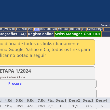
Servert
TA
JPN
MKD
LTU
NED
POL
POR
ROU
RUS
SRB
SVK
SWE
TUR
UKR
VIE
FontSize:11pt
otografias
FAQ.
Registo online
Swiss-Manager
ÖSB
FIDE
ão diária de todos os links (diariamente
omo Google, Yahoo e Co, todos os links para
icar no botão a seguir :
ETAPA 1/2024
ópole Xadrez Clube
Procurar
d
4.Rd
5.Rd
6.Rd
7.Rd
Pts.
Desp1
Desp2
Desp3
Desp4
1
5b½
2w1
4b1
6w1
6,5
0
30,5
30,5
6