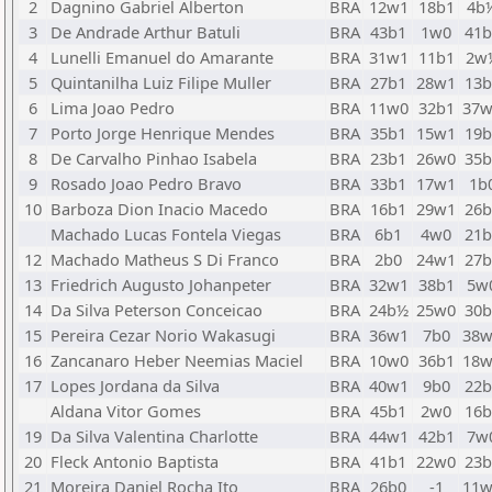
2
Dagnino Gabriel Alberton
BRA
12w1
18b1
4b
3
De Andrade Arthur Batuli
BRA
43b1
1w0
41b
4
Lunelli Emanuel do Amarante
BRA
31w1
11b1
2w
5
Quintanilha Luiz Filipe Muller
BRA
27b1
28w1
13b
6
Lima Joao Pedro
BRA
11w0
32b1
37w
7
Porto Jorge Henrique Mendes
BRA
35b1
15w1
19b
8
De Carvalho Pinhao Isabela
BRA
23b1
26w0
35b
9
Rosado Joao Pedro Bravo
BRA
33b1
17w1
1b
10
Barboza Dion Inacio Macedo
BRA
16b1
29w1
26b
Machado Lucas Fontela Viegas
BRA
6b1
4w0
21b
12
Machado Matheus S Di Franco
BRA
2b0
24w1
27b
13
Friedrich Augusto Johanpeter
BRA
32w1
38b1
5w
14
Da Silva Peterson Conceicao
BRA
24b½
25w0
30b
15
Pereira Cezar Norio Wakasugi
BRA
36w1
7b0
38w
16
Zancanaro Heber Neemias Maciel
BRA
10w0
36b1
18w
17
Lopes Jordana da Silva
BRA
40w1
9b0
22b
Aldana Vitor Gomes
BRA
45b1
2w0
16b
19
Da Silva Valentina Charlotte
BRA
44w1
42b1
7w
20
Fleck Antonio Baptista
BRA
41b1
22w0
23b
21
Moreira Daniel Rocha Ito
BRA
26b0
-1
11w