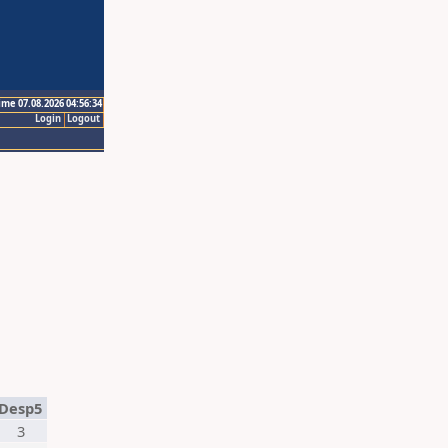
ime 07.08.2026 04:56:34
Login
Logout
Desp5
3