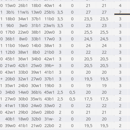
0
15w0
26b1
18b0
40w1
4
0
21
21
4
1
3b½
11w½
13w0
25b½
3,5
0
27
27
2
1
18b0
34w1
37b1
11b0
3,5
0
23,5
23,5
3
1
9b0
3w0
31b1
23w½
3,5
0
23
23
3
0
17b0
22w0
38b1
20w0
3
0
25,5
25,5
3
0
36b1
8w0
33b1
17w0
3
0
24,5
24,5
3
1
11b0
16w0
14b0
38w1
3
0
24
24
3
1
12b0
38w1
8b0
21b0
3
0
22
22
3
0
45b1
36w1
34b0
42w1
3
0
20,5
20,5
3
0
21w0
42b1
25w0
39b+
3
0
20,5
20,5
3
0
43w1
33b0
39w1
41b1
3
0
20
20
3
+
20b0
32w1
27w0
37b1
3
0
19,5
19,5
3
1
35w1
24b0
30w1
19b0
3
0
19
19
3
0
34b0
14w0
36b½
45w1
2,5
0,5
20
20
2
1
27w0
30b0
35w½
43b1
2,5
0,5
17,5
17,5
2
0
41w1
13b0
24w0
33w0
2
0
22
22
2
0
42w1
29b0
26w0
28b0
2
0
21
21
2
40b1
18w0
32b0
31w-
2
0
20
20
2
0
39w0
41b1
21w0
22b0
2
0
19,5
19,5
2