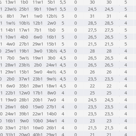
½
13w1
1b0
11w1
5b1
5,5
0
30
30
5
1
23w½
25b1
9b1
10w1
5,5
0
24,5
24,5
5
½
8b1
7w1
1w0
12b½
5
0
31
31
4
1
1w½
10b½
12b1
2w0
5
0
28,5
28,5
4
1
14b1
17w1
7b1
1b0
5
0
27,5
27,5
5
1
10w1
4b0
6w0
16b1
5
0
26,5
26,5
5
1
4w0
27b1
29w1
15b1
5
0
21,5
21,5
5
0
25w1
19b1
3w0
13b½
4,5
0
28
28
4
1
7b0
5w½
19w1
3b0
4,5
0
26,5
26,5
4
1
28w1
23b½
2b0
24w1
4,5
0
26,5
26,5
4
1
29w1
15b1
5w0
4w½
4,5
0
26
26
4
0
2b0
37w1
23b1
9w½
4,5
0
23,5
23,5
4
1
6w0
35b1
28w1
18w1
4,5
0
22
22
4
1
22b1
12w0
17b1
8w0
4
0
25
25
4
1
19w0
28b1
20b1
7w0
4
0
24,5
24,5
4
1
26w1
6b0
15w0
27b1
4
0
23,5
23,5
4
0
24w1
39b1
22w1
14b0
4
0
23,5
23,5
4
0
16b1
9w0
10b0
34w1
4
0
23
23
4
0
33w1
21b1
16w0
26b1
4
0
21,5
21,5
4
0
31b1
20w0
40b1
29w1
4
0
21
21
4