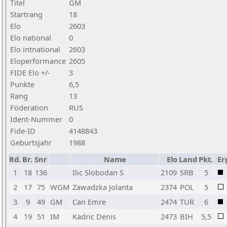
Titel
GM
Startrang
18
Elo
2603
Elo national
0
Elo intnational
2603
Eloperformance
2605
FIDE Elo +/-
3
Punkte
6,5
Rang
13
Föderation
RUS
Ident-Nummer
0
Fide-ID
4148843
Geburtsjahr
1988
Rd.
Br.
Snr
Name
Elo
Land
Pkt.
Er
1
18
136
Ilic Slobodan S
2109
SRB
5
2
17
75
WGM
Zawadzka Jolanta
2374
POL
5
3
9
49
GM
Can Emre
2474
TUR
6
4
19
51
IM
Kadric Denis
2473
BIH
5,5