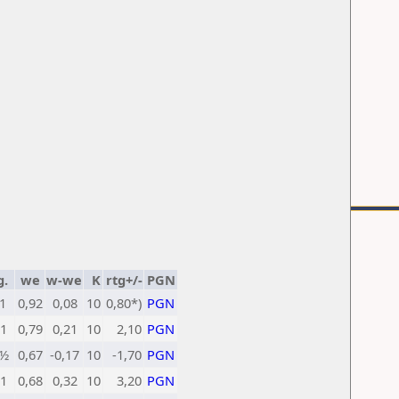
g.
we
w-we
K
rtg+/-
PGN
1
0,92
0,08
10
0,80*)
PGN
1
0,79
0,21
10
2,10
PGN
½
0,67
-0,17
10
-1,70
PGN
1
0,68
0,32
10
3,20
PGN