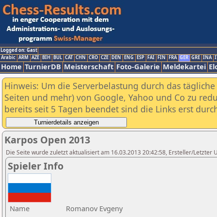
Logged on: Gast
Arabic
ARM
AZE
BIH
BUL
CAT
CHN
CRO
CZE
DEN
ENG
ESP
FAI
FIN
FRA
GER
GRE
INA
I
Home
TurnierDB
Meisterschaft
Foto-Galerie
Meldekartei
El
Hinweis: Um die Serverbelastung durch das tägliche D
Seiten und mehr) von Google, Yahoo und Co zu reduz
bereits seit 5 Tagen beendet sind die Links erst dur
Karpos Open 2013
Die Seite wurde zuletzt aktualisiert am 16.03.2013 20:42:58, Ersteller/Letzter
Spieler Info
Name
Romanov Evgeny