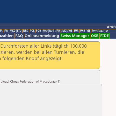
Servert
TA
JPN
MKD
LTU
NED
POL
POR
ROU
RUS
SRB
SVK
SWE
TUR
UKR
VIE
FontSize:11pt
ozahlen
FAQ
Onlineanmeldung
Swiss-Manager
ÖSB
FIDE
urchforsten aller Links (täglich 100.000
ieren, werden bei allen Turnieren, die
ch folgenden Knopf angezeigt:
 Upload: Chess Federation of Macedonia (1)