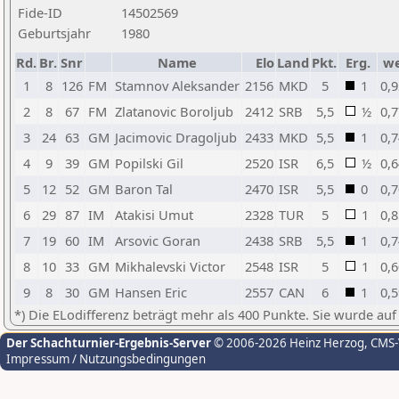
Fide-ID
14502569
Geburtsjahr
1980
Rd.
Br.
Snr
Name
Elo
Land
Pkt.
Erg.
w
1
8
126
FM
Stamnov Aleksander
2156
MKD
5
1
0,9
2
8
67
FM
Zlatanovic Boroljub
2412
SRB
5,5
½
0,7
3
24
63
GM
Jacimovic Dragoljub
2433
MKD
5,5
1
0,7
4
9
39
GM
Popilski Gil
2520
ISR
6,5
½
0,6
5
12
52
GM
Baron Tal
2470
ISR
5,5
0
0,7
6
29
87
IM
Atakisi Umut
2328
TUR
5
1
0,8
7
19
60
IM
Arsovic Goran
2438
SRB
5,5
1
0,7
8
10
33
GM
Mikhalevski Victor
2548
ISR
5
1
0,6
9
8
30
GM
Hansen Eric
2557
CAN
6
1
0,5
*) Die ELodifferenz beträgt mehr als 400 Punkte. Sie wurde auf
Der Schachturnier-Ergebnis-Server
© 2006-2026 Heinz Herzog
, CMS
Impressum / Nutzungsbedingungen