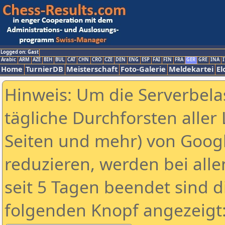
Logged on: Gast
Arabic
ARM
AZE
BIH
BUL
CAT
CHN
CRO
CZE
DEN
ENG
ESP
FAI
FIN
FRA
GER
GRE
INA
I
Home
TurnierDB
Meisterschaft
Foto-Galerie
Meldekartei
El
Hinweis: Um die Serverbela
tägliche Durchforsten aller 
Seiten und mehr) von Goog
reduzieren, werden bei alle
seit 5 Tagen beendet sind d
folgenden Knopf angezeigt