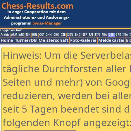
Logged on: Gast
Arabic
ARM
AZE
BIH
BUL
CAT
CHN
CRO
CZE
DEN
ENG
ESP
FAI
FIN
FRA
GER
GRE
INA
I
Home
TurnierDB
Meisterschaft
Foto-Galerie
Meldekartei
El
Hinweis: Um die Serverbela
tägliche Durchforsten aller 
Seiten und mehr) von Goog
reduzieren, werden bei alle
seit 5 Tagen beendet sind d
folgenden Knopf angezeigt