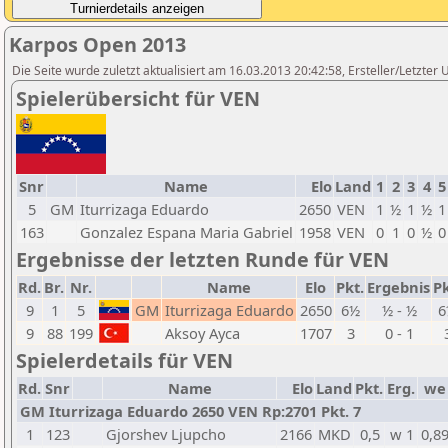
Karpos Open 2013
Die Seite wurde zuletzt aktualisiert am 16.03.2013 20:42:58, Ersteller/Letzter
Spielerübersicht für VEN
Snr
Name
Elo
Land
1
2
3
4
5
5
GM
Iturrizaga Eduardo
2650
VEN
1
½
1
½
1
163
Gonzalez Espana Maria Gabriel
1958
VEN
0
1
0
½
0
Ergebnisse der letzten Runde für VEN
Rd.
Br.
Nr.
Name
Elo
Pkt.
Ergebnis
Pk
9
1
5
GM
Iturrizaga Eduardo
2650
6½
½ - ½
6
9
88
199
Aksoy Ayca
1707
3
0 - 1
Spielerdetails für VEN
Rd.
Snr
Name
Elo
Land
Pkt.
Erg.
we
GM Iturrizaga Eduardo 2650 VEN Rp:2701 Pkt. 7
1
123
Gjorshev Ljupcho
2166
MKD
0,5
w 1
0,8