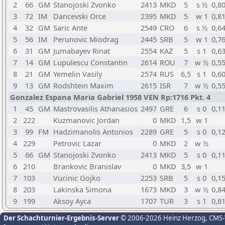
2
66
GM
Stanojoski Zvonko
2413
MKD
5
s ½
0,8
3
72
IM
Dancevski Orce
2395
MKD
5
w 1
0,8
4
32
GM
Saric Ante
2549
CRO
6
s ½
0,6
5
56
IM
Perunovic Miodrag
2445
SRB
5
w 1
0,7
6
31
GM
Jumabayev Rinat
2554
KAZ
5
s 1
0,6
7
14
GM
Lupulescu Constantin
2614
ROU
7
w ½
0,5
8
21
GM
Yemelin Vasily
2574
RUS
6,5
s 1
0,6
9
13
GM
Rodshtein Maxim
2615
ISR
7
w ½
0,5
Gonzalez Espana Maria Gabriel 1958 VEN Rp:1716 Pkt. 4
1
45
GM
Mastrovasilis Athanasios
2497
GRE
6
s 0
0,1
2
222
Kuzmanovic Jordan
0
MKD
1,5
w 1
3
99
FM
Hadzimanolis Antonios
2289
GRE
5
s 0
0,1
4
229
Petrovic Lazar
0
MKD
2
w ½
5
66
GM
Stanojoski Zvonko
2413
MKD
5
s 0
0,1
6
210
Brankovic Branislav
0
MKD
3,5
w 1
7
103
Vucinic Gojko
2253
SRB
5
s 0
0,1
8
203
Lakinska Simona
1673
MKD
3
w ½
0,8
9
199
Aksoy Ayca
1707
TUR
3
s 1
0,8
Der Schachturnier-Ergebnis-Server
© 2006-2026 Heinz Herzog
, CMS