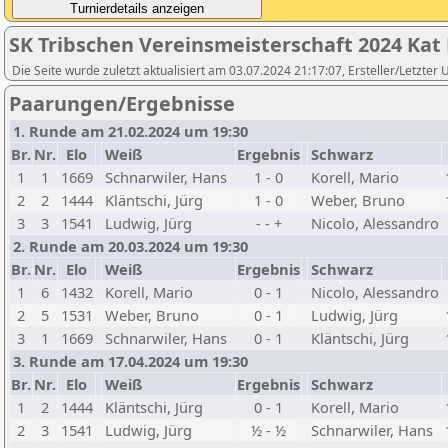
SK Tribschen Vereinsmeisterschaft 2024 Kat
Die Seite wurde zuletzt aktualisiert am 03.07.2024 21:17:07, Ersteller/Letzter 
Paarungen/Ergebnisse
1. Runde am 21.02.2024 um 19:30
Br.
Nr.
Elo
Weiß
Ergebnis
Schwarz
1
1
1669
Schnarwiler, Hans
1 - 0
Korell, Mario
2
2
1444
Kläntschi, Jürg
1 - 0
Weber, Bruno
3
3
1541
Ludwig, Jürg
- - +
Nicolo, Alessandro
2. Runde am 20.03.2024 um 19:30
Br.
Nr.
Elo
Weiß
Ergebnis
Schwarz
1
6
1432
Korell, Mario
0 - 1
Nicolo, Alessandro
2
5
1531
Weber, Bruno
0 - 1
Ludwig, Jürg
3
1
1669
Schnarwiler, Hans
0 - 1
Kläntschi, Jürg
3. Runde am 17.04.2024 um 19:30
Br.
Nr.
Elo
Weiß
Ergebnis
Schwarz
1
2
1444
Kläntschi, Jürg
0 - 1
Korell, Mario
2
3
1541
Ludwig, Jürg
½ - ½
Schnarwiler, Hans