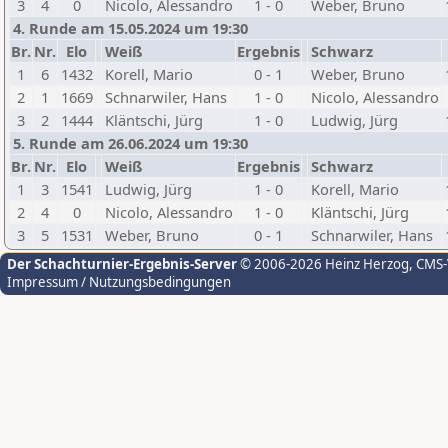
3
4
0
Nicolo, Alessandro
1 - 0
Weber, Bruno
4. Runde am 15.05.2024 um 19:30
Br.
Nr.
Elo
Weiß
Ergebnis
Schwarz
1
6
1432
Korell, Mario
0 - 1
Weber, Bruno
2
1
1669
Schnarwiler, Hans
1 - 0
Nicolo, Alessandro
3
2
1444
Kläntschi, Jürg
1 - 0
Ludwig, Jürg
5. Runde am 26.06.2024 um 19:30
Br.
Nr.
Elo
Weiß
Ergebnis
Schwarz
1
3
1541
Ludwig, Jürg
1 - 0
Korell, Mario
2
4
0
Nicolo, Alessandro
1 - 0
Kläntschi, Jürg
3
5
1531
Weber, Bruno
0 - 1
Schnarwiler, Hans
Der Schachturnier-Ergebnis-Server
© 2006-2026 Heinz Herzog
, CMS
Impressum / Nutzungsbedingungen