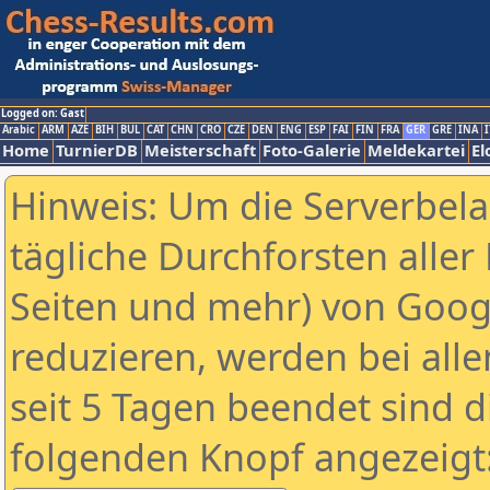
Logged on: Gast
Arabic
ARM
AZE
BIH
BUL
CAT
CHN
CRO
CZE
DEN
ENG
ESP
FAI
FIN
FRA
GER
GRE
INA
I
Home
TurnierDB
Meisterschaft
Foto-Galerie
Meldekartei
El
Hinweis: Um die Serverbel
tägliche Durchforsten aller 
Seiten und mehr) von Goog
reduzieren, werden bei alle
seit 5 Tagen beendet sind d
folgenden Knopf angezeigt