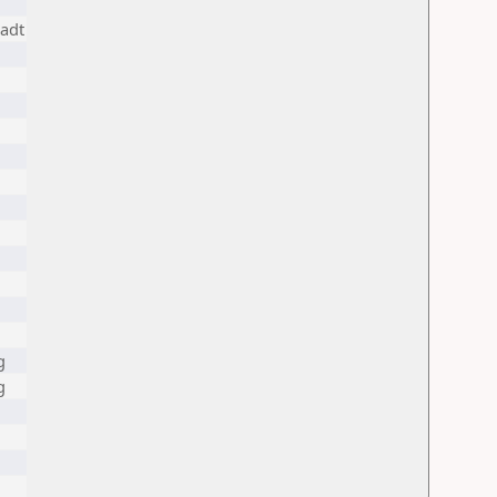
adt
g
g