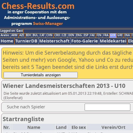
Logged on: Gast
Arabic
ARM
AZE
BIH
BUL
CAT
CHN
CRO
CZE
DEN
ENG
ESP
FAI
FIN
FRA
GER
GRE
INA
I
Home
TurnierDB
Meisterschaft
Foto-Galerie
Meldekartei
El
Hinweis: Um die Serverbelastung durch das tägliche D
Seiten und mehr) von Google, Yahoo und Co zu reduz
bereits seit 5 Tagen beendet sind die Links erst dur
Wiener Landesmeisterschaften 2013 - U10
Die Seite wurde zuletzt aktualisiert am 05.01.2013 22:19:48, Ersteller: SCH
(Eloreferat)
Suche nach Spieler
Startrangliste
Nr.
Name
Land
Elo
sex
Verein/Ort