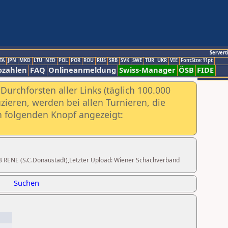
Servert
TA
JPN
MKD
LTU
NED
POL
POR
ROU
RUS
SRB
SVK
SWE
TUR
UKR
VIE
FontSize:11pt
ozahlen
FAQ
Onlineanmeldung
Swiss-Manager
ÖSB
FIDE
urchforsten aller Links (täglich 100.000
ieren, werden bei allen Turnieren, die
ch folgenden Knopf angezeigt:
WAB RENE (S.C.Donaustadt),Letzter Upload: Wiener Schachverband
Suchen