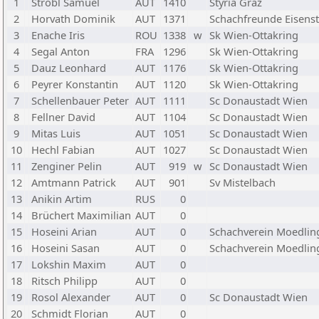
1
Strobl Samuel
AUT
1410
Styria Graz
2
Horvath Dominik
AUT
1371
Schachfreunde Eisenst
3
Enache Iris
ROU
1338
w
Sk Wien-Ottakring
4
Segal Anton
FRA
1296
Sk Wien-Ottakring
5
Dauz Leonhard
AUT
1176
Sk Wien-Ottakring
6
Peyrer Konstantin
AUT
1120
Sk Wien-Ottakring
7
Schellenbauer Peter
AUT
1111
Sc Donaustadt Wien
8
Fellner David
AUT
1104
Sc Donaustadt Wien
9
Mitas Luis
AUT
1051
Sc Donaustadt Wien
10
Hechl Fabian
AUT
1027
Sc Donaustadt Wien
11
Zenginer Pelin
AUT
919
w
Sc Donaustadt Wien
12
Amtmann Patrick
AUT
901
Sv Mistelbach
13
Anikin Artim
RUS
0
14
Brüchert Maximilian
AUT
0
15
Hoseini Arian
AUT
0
Schachverein Moedlin
16
Hoseini Sasan
AUT
0
Schachverein Moedlin
17
Lokshin Maxim
AUT
0
18
Ritsch Philipp
AUT
0
19
Rosol Alexander
AUT
0
Sc Donaustadt Wien
20
Schmidt Florian
AUT
0