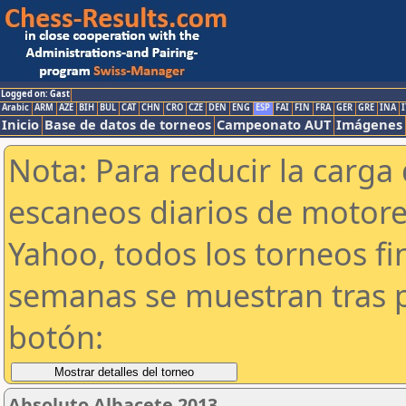
Logged on: Gast
Arabic
ARM
AZE
BIH
BUL
CAT
CHN
CRO
CZE
DEN
ENG
ESP
FAI
FIN
FRA
GER
GRE
INA
I
Inicio
Base de datos de torneos
Campeonato AUT
Imágenes
Nota: Para reducir la carga 
escaneos diarios de motor
Yahoo, todos los torneos f
semanas se muestran tras p
botón:
Absoluto Albacete 2013