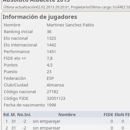
Última actualización02.02.2013 20:20:31, Propietario/Última carga: SUÁREZ
Información de jugadores
Nombre
Martinez Sanchez Pablo
Ranking inicial
36
Elo nacional
1325
Elo internacional
1442
Performance
1451
FIDE elo +/-
7,8
Puntos
4,5
Puesto
23
Federación
ESP
Club/Ciudad
Almansa
Código nacional
27182
Código FIDE
32051123
Fecha de nacimiento
1998
Rd.
M.
No.Ini.
Nombre
FIDE
EloN
F
1
31
-2
sin emparejar
0
0
2
31
-2
sin emparejar
0
0