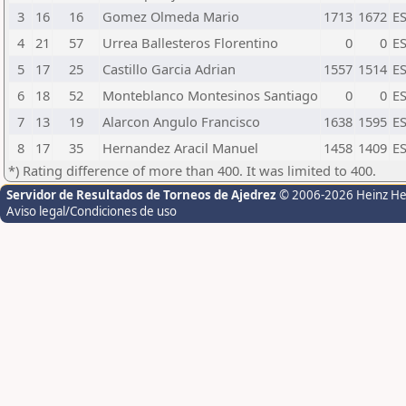
3
16
16
Gomez Olmeda Mario
1713
1672
E
4
21
57
Urrea Ballesteros Florentino
0
0
E
5
17
25
Castillo Garcia Adrian
1557
1514
E
6
18
52
Monteblanco Montesinos Santiago
0
0
E
7
13
19
Alarcon Angulo Francisco
1638
1595
E
8
17
35
Hernandez Aracil Manuel
1458
1409
E
*) Rating difference of more than 400. It was limited to 400.
Servidor de Resultados de Torneos de Ajedrez
© 2006-2026 Heinz H
Aviso legal/Condiciones de uso