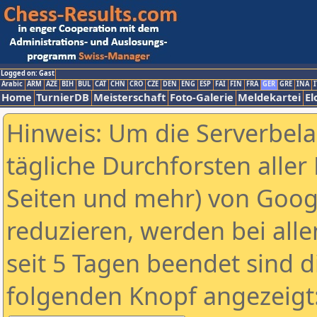
Logged on: Gast
Arabic
ARM
AZE
BIH
BUL
CAT
CHN
CRO
CZE
DEN
ENG
ESP
FAI
FIN
FRA
GER
GRE
INA
I
Home
TurnierDB
Meisterschaft
Foto-Galerie
Meldekartei
El
Hinweis: Um die Serverbel
tägliche Durchforsten aller 
Seiten und mehr) von Goog
reduzieren, werden bei alle
seit 5 Tagen beendet sind d
folgenden Knopf angezeigt