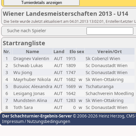
Wiener Landesmeisterschaften 2013 - U14
Die Seite wurde zuletzt aktualisiert am 04.01.2013 13:02:01, Ersteller/Letzte
Suche nach Spieler
Startrangliste
Nr.
Name
Land
Elo
sex
Verein/Ort
1
Dragnev Valentin
AUT
1915
Sk Cobenzl Wien
2
Schwab Lukas
AUT
1809
Sc Donaustadt Wien
3
Wu Jiong
AUT
1747
Sc Donaustadt Wien
4
Mayrhuber Nikola
AUT
1682
w
Sk Wien-Ottakring
5
Busuioc Alexandra
AUT
1669
w
Tschaturanga
6
Lesigang Jonas
AUT
1642
Schachverein Moedling
7
Mundstein Alina
AUT
1283
w
Sk Wien-Ottakring
8
Toth Sara
AUT
0
w
Sc Donaustadt Wien
Der Schachturnier-Ergebnis-Server
© 2006-2026 Heinz Herzog
, CMS
Impressum / Nutzungsbedingungen