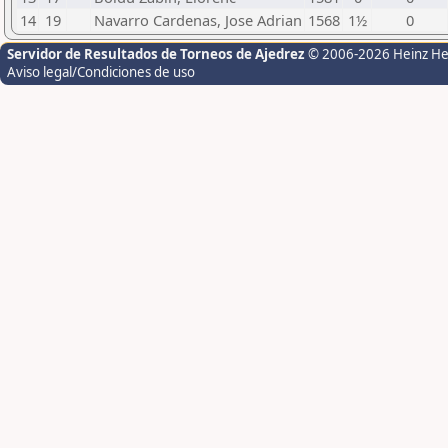
14
19
Navarro Cardenas, Jose Adrian
1568
1½
0
Servidor de Resultados de Torneos de Ajedrez
© 2006-2026 Heinz H
Aviso legal/Condiciones de uso