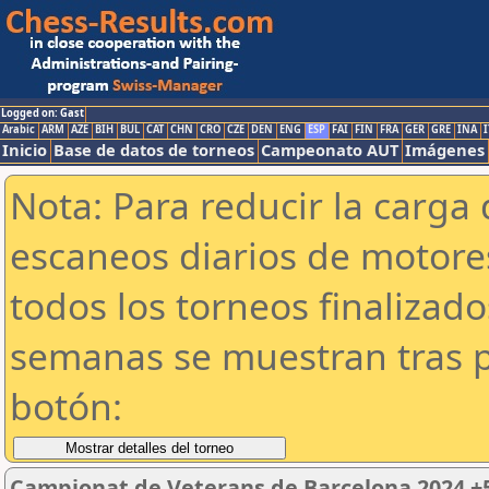
Logged on: Gast
Arabic
ARM
AZE
BIH
BUL
CAT
CHN
CRO
CZE
DEN
ENG
ESP
FAI
FIN
FRA
GER
GRE
INA
I
Inicio
Base de datos de torneos
Campeonato AUT
Imágenes
Nota: Para reducir la carga 
escaneos diarios de motor
todos los torneos finalizad
semanas se muestran tras p
botón:
Campionat de Veterans de Barcelona 2024 +