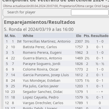
Última actualización30.04.2024 20:07:00, Propietario/Última carga: Oriol Sagu
Search for player
Emparejamientos/Resultados
5. Ronda el 2024/03/19 a las 16:00
M.
No.
White
Elo
Pts.
Resultado
1
1
IM
Torrecillas Martinez, Antonio
2307
3½
1 - 0
2
10
Batista Perez, Carlos
1757
3
0 - 1
3
5
Romero Perera, Eugeni
1962
3
1 - 0
4
22
Guerra Blanco, Antonio
1469
2½
0 - 1
5
7
Parayre Soguero, Jordi
1826
2
½ - ½
6
9
Colome Rovira, Oscar
1773
2
1 - 0
7
14
Garcia Punzano, Josep Lluis
1612
2
0 - 1
8
24
Yus Mondejar, Esteban
1375
1½
0 - 1
9
25
Pla Julio, Carlos Javier
1203
1
0 - 1
10
23
Segador Sanchez, Didac
1379
1
- - +
11
18
Lopez Cayuela, Pedro
1579
½
0 - 1
12
8
Vargas Drechsler, Carlos
1789
1
0
13
17
Boldu Zabih, Llorenc
1581
0
0