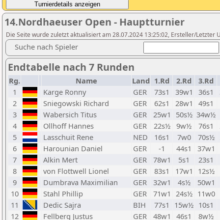
14.Nordhaeuser Open - Hauptturnier
Die Seite wurde zuletzt aktualisiert am 28.07.2024 13:25:02, Ersteller/Letzte
Suche nach Spieler
Endtabelle nach 7 Runden
Rg.
Name
Land
1.Rd
2.Rd
3.Rd
1
Karge Ronny
GER
73s1
39w1
36s1
2
Sniegowski Richard
GER
62s1
28w1
49s1
3
Wabersich Titus
GER
25w1
50s½
34w½
4
Ollhoff Hannes
GER
22s½
9w½
76s1
5
Lasschuit Rene
NED
16s1
7w0
70s½
6
Harounian Daniel
GER
-1
44s1
37w1
7
Alkin Mert
GER
78w1
5s1
23s1
8
von Flottwell Lionel
GER
83s1
17w1
12s½
9
Dumbrava Maximilian
GER
32w1
4s½
50w1
10
Stahl Phillip
GER
71w1
24s½
11w0
11
Dedic Sajra
BIH
77s1
15w½
10s1
12
Fellberg Justus
GER
48w1
46s1
8w½