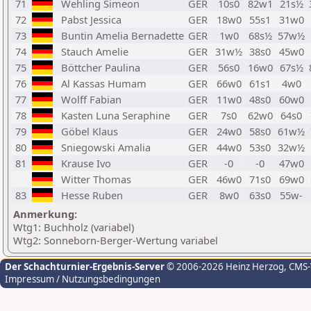
71
Wehling Simeon
GER
10s0
82w1
21s½
72
Pabst Jessica
GER
18w0
55s1
31w0
73
Buntin Amelia Bernadette
GER
1w0
68s½
57w½
74
Stauch Amelie
GER
31w½
38s0
45w0
75
Böttcher Paulina
GER
56s0
16w0
67s½
76
Al Kassas Humam
GER
66w0
61s1
4w0
77
Wolff Fabian
GER
11w0
48s0
60w0
78
Kasten Luna Seraphine
GER
7s0
62w0
64s0
79
Göbel Klaus
GER
24w0
58s0
61w½
80
Sniegowski Amalia
GER
44w0
53s0
32w½
81
Krause Ivo
GER
-0
-0
47w0
Witter Thomas
GER
46w0
71s0
69w0
83
Hesse Ruben
GER
8w0
63s0
55w-
Anmerkung:
Wtg1: Buchholz (variabel)
Wtg2: Sonneborn-Berger-Wertung variabel
Der Schachturnier-Ergebnis-Server
© 2006-2026 Heinz Herzog
, CMS
Impressum / Nutzungsbedingungen