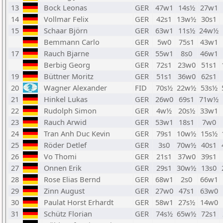
13
Bock Leonas
GER
47w1
14s½
27w1
14
Vollmar Felix
GER
42s1
13w½
30s1
15
Schaar Björn
GER
63w1
11s½
24w½
Bemmann Carlo
GER
5w0
75s1
43w1
17
Rauch Bjarne
GER
55w1
8s0
46w1
Berbig Georg
GER
72s1
23w0
51s1
19
Büttner Moritz
GER
51s1
36w0
62s1
20
Wagner Alexander
FID
70s½
22w½
53s½
21
Hinkel Lukas
GER
26w0
69s1
71w½
22
Rudolph Simon
GER
4w½
20s½
33w1
23
Rauch Arwid
GER
53w1
18s1
7w0
24
Tran Anh Duc Kevin
GER
79s1
10w½
15s½
25
Röder Detlef
GER
3s0
70w½
40s1
26
Vo Thomi
GER
21s1
37w0
39s1
27
Onnen Erik
GER
29s1
30w½
13s0
28
Rose Elias Bernd
GER
68w1
2s0
66w1
29
Zinn August
GER
27w0
47s1
63w0
30
Paulat Horst Erhardt
GER
58w1
27s½
14w0
31
Schütz Florian
GER
74s½
65w½
72s1