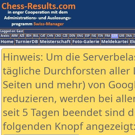
Logged on: Gast
Arabic
ARM
AZE
BIH
BUL
CAT
CHN
CRO
CZE
DEN
ENG
ESP
FAI
FIN
FRA
GER
GRE
INA
I
Home
TurnierDB
Meisterschaft
Foto-Galerie
Meldekartei
El
Hinweis: Um die Serverbela
tägliche Durchforsten aller 
Seiten und mehr) von Goog
reduzieren, werden bei alle
seit 5 Tagen beendet sind d
folgenden Knopf angezeigt