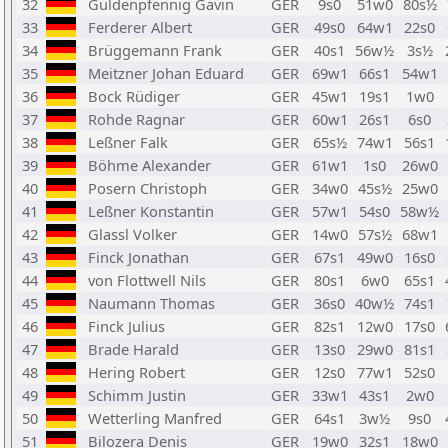
32
Güldenpfennig Gavin
GER
9s0
51w0
80s½
33
Ferderer Albert
GER
49s0
64w1
22s0
34
Brüggemann Frank
GER
40s1
56w½
3s½
35
Meitzner Johan Eduard
GER
69w1
66s1
54w1
36
Bock Rüdiger
GER
45w1
19s1
1w0
37
Rohde Ragnar
GER
60w1
26s1
6s0
38
Leßner Falk
GER
65s½
74w1
56s1
39
Böhme Alexander
GER
61w1
1s0
26w0
40
Posern Christoph
GER
34w0
45s½
25w0
41
Leßner Konstantin
GER
57w1
54s0
58w½
42
Glassl Volker
GER
14w0
57s½
68w1
43
Finck Jonathan
GER
67s1
49w0
16s0
44
von Flottwell Nils
GER
80s1
6w0
65s1
45
Naumann Thomas
GER
36s0
40w½
74s1
46
Finck Julius
GER
82s1
12w0
17s0
47
Brade Harald
GER
13s0
29w0
81s1
48
Hering Robert
GER
12s0
77w1
52s0
49
Schimm Justin
GER
33w1
43s1
2w0
50
Wetterling Manfred
GER
64s1
3w½
9s0
51
Bilozera Denis
GER
19w0
32s1
18w0