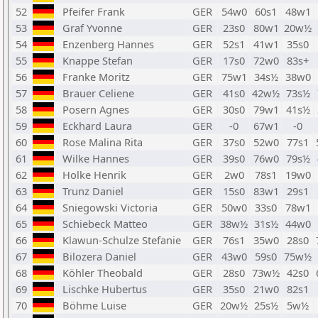
52
Pfeifer Frank
GER
54w0
60s1
48w1
53
Graf Yvonne
GER
23s0
80w1
20w½
54
Enzenberg Hannes
GER
52s1
41w1
35s0
55
Knappe Stefan
GER
17s0
72w0
83s+
56
Franke Moritz
GER
75w1
34s½
38w0
57
Brauer Celiene
GER
41s0
42w½
73s½
58
Posern Agnes
GER
30s0
79w1
41s½
59
Eckhard Laura
GER
-0
67w1
-0
60
Rose Malina Rita
GER
37s0
52w0
77s1
61
Wilke Hannes
GER
39s0
76w0
79s½
62
Holke Henrik
GER
2w0
78s1
19w0
63
Trunz Daniel
GER
15s0
83w1
29s1
64
Sniegowski Victoria
GER
50w0
33s0
78w1
65
Schiebeck Matteo
GER
38w½
31s½
44w0
66
Klawun-Schulze Stefanie
GER
76s1
35w0
28s0
67
Bilozera Daniel
GER
43w0
59s0
75w½
68
Köhler Theobald
GER
28s0
73w½
42s0
69
Lischke Hubertus
GER
35s0
21w0
82s1
70
Böhme Luise
GER
20w½
25s½
5w½