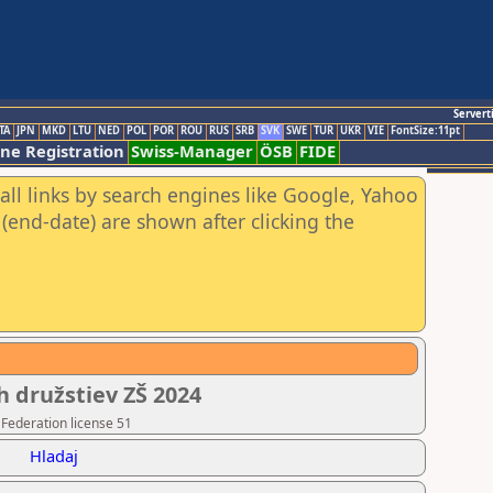
Servert
TA
JPN
MKD
LTU
NED
POL
POR
ROU
RUS
SRB
SVK
SWE
TUR
UKR
VIE
FontSize:11pt
ine Registration
Swiss-Manager
ÖSB
FIDE
all links by search engines like Google, Yahoo
(end-date) are shown after clicking the
h družstiev ZŠ 2024
 Federation license 51
Hladaj