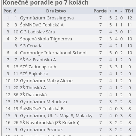
Konečné poradie po 7 kolách
Por.
č.
Družstvo
Partie
+
=
-
TB1
1
1
Gymnázium Grosslingova
7
5
2
0
12
2
3
ŠpMNDaG Teplická A
7
5
1
1
11
3
10
OG Ladislav Sáru
7
4
3
0
11
4
2
Spojená škola Tilgnerova
7
3
4
0
10
8
SG Cenada
7
4
2
1
10
6
4
Cambridge International School
7
5
0
2
10
7
7
SŠ Sv. Františka A
7
4
1
2
9
8
13
SZŠ Zadunajská A
7
3
3
1
9
9
11
SZŠ Bajkalská
7
4
1
2
9
10
12
Gymnázium Matky Alexie
7
4
1
2
9
11
20
ZŠ Tbiliská A
7
4
1
2
9
12
36
ZŠ Riazanská
7
4
1
2
9
13
15
Gymnázium Metodova
7
3
2
2
8
14
19
ŠpMNDaG Teplická B
7
4
0
3
8
15
5
Gymnázium, Ul. 1. Mája 8, Malacky
7
4
0
3
8
16
26
SŠ Novohradská (ZŠ Košická)
7
3
2
2
8
17
9
Gymnázium Pezinok
7
3
2
2
8