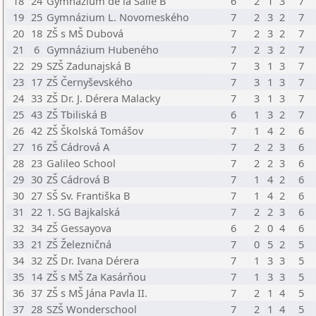
18
24
Gymnázium de la Salle B
6
2
1
3
7
19
25
Gymnázium L. Novomeského
7
2
3
2
7
20
18
ZŠ s MŠ Dubová
7
2
3
2
7
21
6
Gymnázium Hubeného
7
2
3
2
7
22
29
SZŠ Zadunajská B
7
3
1
3
7
23
17
ZŠ Černyševského
7
3
1
3
7
24
33
ZŠ Dr. J. Dérera Malacky
7
3
1
3
7
25
43
ZŠ Tbiliská B
6
1
3
2
7
26
42
ZŠ Školská Tomášov
7
1
4
2
6
27
16
ZŠ Cádrová A
7
2
2
3
6
28
23
Galileo School
7
2
2
3
6
29
30
ZŠ Cádrová B
7
1
4
2
6
30
27
SŠ Sv. Františka B
7
1
4
2
6
31
22
1. SG Bajkalská
7
2
2
3
6
32
34
ZŠ Gessayova
6
2
0
4
6
33
21
ZŠ Železničná
7
0
5
2
5
34
32
ZŠ Dr. Ivana Dérera
7
1
3
3
5
35
14
ZŠ s MŠ Za Kasárňou
7
1
3
3
5
36
37
ZŠ s MŠ Jána Pavla II.
7
2
1
4
5
37
28
SZŠ Wonderschool
7
2
1
4
5