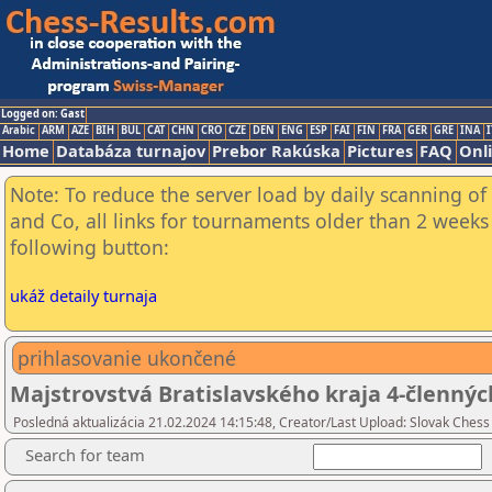
Logged on: Gast
Arabic
ARM
AZE
BIH
BUL
CAT
CHN
CRO
CZE
DEN
ENG
ESP
FAI
FIN
FRA
GER
GRE
INA
I
Home
Databáza turnajov
Prebor Rakúska
Pictures
FAQ
Onl
Note: To reduce the server load by daily scanning of 
and Co, all links for tournaments older than 2 weeks 
following button:
ukáž detaily turnaja
prihlasovanie ukončené
Majstrovstvá Bratislavského kraja 4-člennýc
Posledná aktualizácia 21.02.2024 14:15:48, Creator/Last Upload: Slovak Chess
Search for team