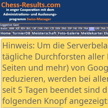
Logged on: Gast
Arabic
ARM
AZE
BIH
BUL
CAT
CHN
CRO
CZE
DEN
ENG
ESP
FAI
FIN
FRA
GER
GRE
INA
I
Home
TurnierDB
Meisterschaft
Foto-Galerie
Meldekartei
El
Hinweis: Um die Serverbel
tägliche Durchforsten aller 
Seiten und mehr) von Goog
reduzieren, werden bei alle
seit 5 Tagen beendet sind d
folgenden Knopf angezeigt