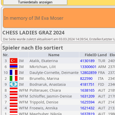
In memory of IM Eva Moser
CHESS LADIES GRAZ 2024
Die Seite wurde zuletzt aktualisiert am 03.03.2024 14:39:54, Ersteller/Letzte
Spieler nach Elo sortiert
Nr.
Name
FideID
Land
Elo
3
IM
Atalik, Ekaterina
4130189
TUR
240
6
IM
Mkrtchian, Lilit
13300601
ARM
237
10
IM
Daulyte-Cornette, Deimante
12802859
FRA
237
2
IM
Brunello, Marina
822590
ITA
234
9
IM
Bodnaruk, Anastasia
4181751
FID
234
8
WFM
Polterauer, Chiara
1638165
AUT
218
5
WFM
Schloffer, Jasmin-Denise
1631209
AUT
217
7
WFM
Trippold, Denise
1625594
AUT
214
4
WFM
Froewis, Annika
1621432
AUT
213
1
WFM
Mayrhuber, Nikola
1637819
AUT
198