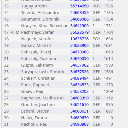
13
Yugay, Artem
55714650
RUS
1736
14
Terzitta, Alessandro
24608459
GER
1735
15
Baumann, Dominik
34669086
GER
1734
16
Nguyen, Khoa Sebastian
34642900
?
1731
17
AFM
Pachmayr, Stefan
356285791
GER
1704
18
Nageeb, Kerolos
10635726
EGY
1694
19
Barsov, Mikhail
34623906
GER
1691
20
Sobczak, Blazej
34670068
?
1663
21
Sobczak, Zuzanna
34670050
?
1614
22
Gupta, Saksham
34637982
GER
1599
23
Suryaprakash, Smrithi
34637826
GER
1586
24
Schlierf, Christian
34689494
GER
1491
25
Funk, Raphael
34634533
GER
1273
26
Ghawi, Raji
34658203
?
1209
27
Raghavan, Madhushri
34688390
GER
1152
28
Günther, Joachim
34621610
GER
935
29
Sedehi, Steven
34660631
GER
807
30
Haller, Timon
34689630
GER
0
31
Pacholik, Paul
34690808
GER
0