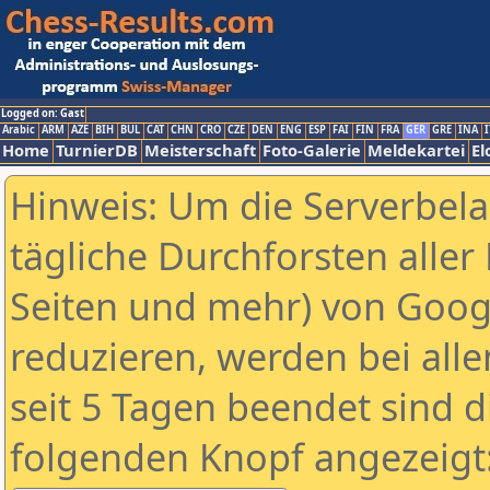
Logged on: Gast
Arabic
ARM
AZE
BIH
BUL
CAT
CHN
CRO
CZE
DEN
ENG
ESP
FAI
FIN
FRA
GER
GRE
INA
I
Home
TurnierDB
Meisterschaft
Foto-Galerie
Meldekartei
El
Hinweis: Um die Serverbel
tägliche Durchforsten aller 
Seiten und mehr) von Goog
reduzieren, werden bei alle
seit 5 Tagen beendet sind d
folgenden Knopf angezeigt