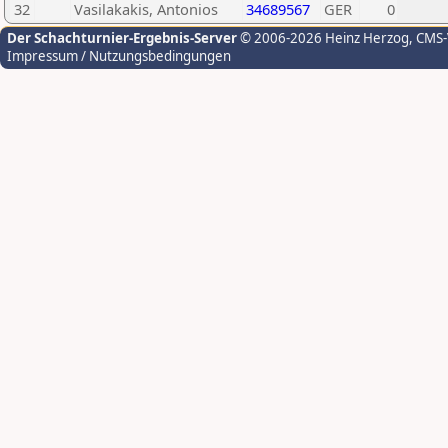
32
Vasilakakis, Antonios
34689567
GER
0
Der Schachturnier-Ergebnis-Server
© 2006-2026 Heinz Herzog
, CMS
Impressum / Nutzungsbedingungen