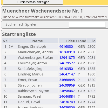
Muenchner Wochenendserie Nr. 1
Die Seite wurde zuletzt aktualisiert am 10.03.2024 17:00:31, Ersteller/Letzte
Suche nach Spieler
Startrangliste
Nr.
Name
FideID
Land
Elo
1
IM
Singer, Christoph
4616030
GER
2300
2
Manucharyan, Andriy
16260910
GER
2080
3
Watzenberger, Stefan
12941875
GER
2031
4
Ebermayer, Anton
24679577
GER
1900
5
Schäufele, Jörg
4610350
GER
1885
6
Lindner, Manuel
34647147
?
1860
7
Emet, Ensar
34668845
?
1820
8
Straub, Jochen
24699969
GER
1813
9
Rabinovych, Myron
24698067
GER
1803
10
Samaan, Wael
34646884
?
1792
11
Daoud, Haval
34636749
GER
1774
12
Huber, Andreas
34639306
GER
1755