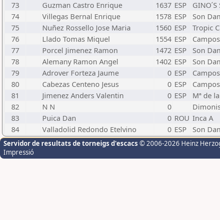
73
Guzman Castro Enrique
1637
ESP
GINO´S 
74
Villegas Bernal Enrique
1578
ESP
Son Da
75
Nuñez Rossello Jose Maria
1560
ESP
Tropic C
76
Llado Tomas Miquel
1554
ESP
Campos
77
Porcel Jimenez Ramon
1472
ESP
Son Da
78
Alemany Ramon Angel
1402
ESP
Son Da
79
Adrover Forteza Jaume
0
ESP
Campos
80
Cabezas Centeno Jesus
0
ESP
Campos
81
Jimenez Anders Valentin
0
ESP
Mª de la
82
N N
0
Dimonis
83
Puica Dan
0
ROU
Inca A
84
Valladolid Redondo Etelvino
0
ESP
Son Da
Servidor de resultats de torneigs d'escacs
© 2006-2026 Heinz Herzo
Impressió