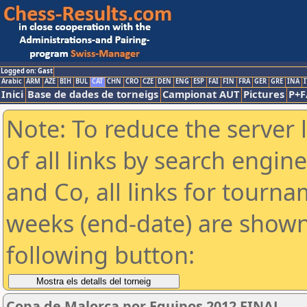
Logged on: Gast
Arabic
ARM
AZE
BIH
BUL
CAT
CHN
CRO
CZE
DEN
ENG
ESP
FAI
FIN
FRA
GER
GRE
INA
I
Inici
Base de dades de torneigs
Campionat AUT
Pictures
P+F
Note: To reduce the server 
of all links by search engin
and Co, all links for tourn
weeks (end-date) are shown 
following button:
Copa de Malorca por Equipos 2012 FINAL