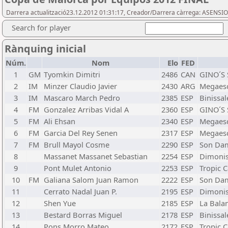
Darrera actualització23.12.2012 01:31:17, Creador/Darrera càrrega: ASENSIO
Search for player
Rànquing inicial
Núm.
Nom
Elo
FED
1
GM
Tyomkin Dimitri
2486
CAN
GINO´S 
2
IM
Minzer Claudio Javier
2430
ARG
Megaes
3
IM
Mascaro March Pedro
2385
ESP
Binissa
4
FM
Gonzalez Arribas Vidal A
2360
ESP
GINO´S 
5
FM
Ali Ehsan
2340
ESP
Megaes
6
FM
Garcia Del Rey Senen
2317
ESP
Megaes
7
FM
Brull Mayol Cosme
2290
ESP
Son Da
8
Massanet Massanet Sebastian
2254
ESP
Dimonis
9
Pont Mulet Antonio
2253
ESP
Tropic C
10
FM
Galiana Salom Juan Ramon
2222
ESP
Son Da
11
Cerrato Nadal Juan P.
2195
ESP
Dimonis
12
Shen Yue
2185
ESP
La Bala
13
Bestard Borras Miguel
2178
ESP
Binissa
14
Pons Morro Mateo
2172
ESP
Tropic C