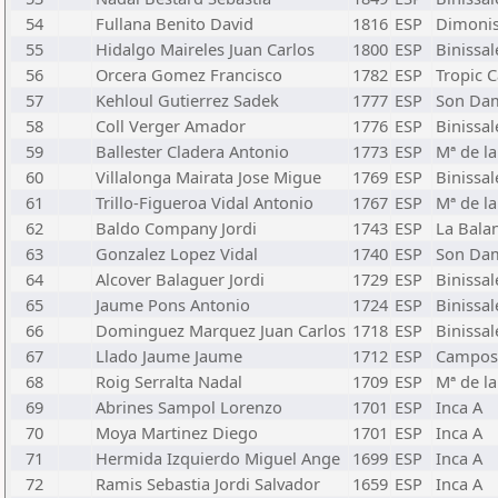
54
Fullana Benito David
1816
ESP
Dimonis
55
Hidalgo Maireles Juan Carlos
1800
ESP
Binissa
56
Orcera Gomez Francisco
1782
ESP
Tropic C
57
Kehloul Gutierrez Sadek
1777
ESP
Son Da
58
Coll Verger Amador
1776
ESP
Binissa
59
Ballester Cladera Antonio
1773
ESP
Mª de la
60
Villalonga Mairata Jose Migue
1769
ESP
Binissa
61
Trillo-Figueroa Vidal Antonio
1767
ESP
Mª de la
62
Baldo Company Jordi
1743
ESP
La Bala
63
Gonzalez Lopez Vidal
1740
ESP
Son Da
64
Alcover Balaguer Jordi
1729
ESP
Binissa
65
Jaume Pons Antonio
1724
ESP
Binissa
66
Dominguez Marquez Juan Carlos
1718
ESP
Binissa
67
Llado Jaume Jaume
1712
ESP
Campos
68
Roig Serralta Nadal
1709
ESP
Mª de la
69
Abrines Sampol Lorenzo
1701
ESP
Inca A
70
Moya Martinez Diego
1701
ESP
Inca A
71
Hermida Izquierdo Miguel Ange
1699
ESP
Inca A
72
Ramis Sebastia Jordi Salvador
1659
ESP
Inca A