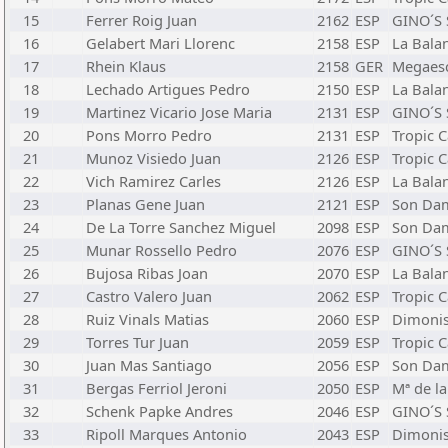
15
Ferrer Roig Juan
2162
ESP
GINO´S 
16
Gelabert Mari Llorenc
2158
ESP
La Bala
17
Rhein Klaus
2158
GER
Megaes
18
Lechado Artigues Pedro
2150
ESP
La Bala
19
Martinez Vicario Jose Maria
2131
ESP
GINO´S 
20
Pons Morro Pedro
2131
ESP
Tropic C
21
Munoz Visiedo Juan
2126
ESP
Tropic C
22
Vich Ramirez Carles
2126
ESP
La Bala
23
Planas Gene Juan
2121
ESP
Son Da
24
De La Torre Sanchez Miguel
2098
ESP
Son Da
25
Munar Rossello Pedro
2076
ESP
GINO´S 
26
Bujosa Ribas Joan
2070
ESP
La Bala
27
Castro Valero Juan
2062
ESP
Tropic C
28
Ruiz Vinals Matias
2060
ESP
Dimonis
29
Torres Tur Juan
2059
ESP
Tropic C
30
Juan Mas Santiago
2056
ESP
Son Da
31
Bergas Ferriol Jeroni
2050
ESP
Mª de la
32
Schenk Papke Andres
2046
ESP
GINO´S 
33
Ripoll Marques Antonio
2043
ESP
Dimonis