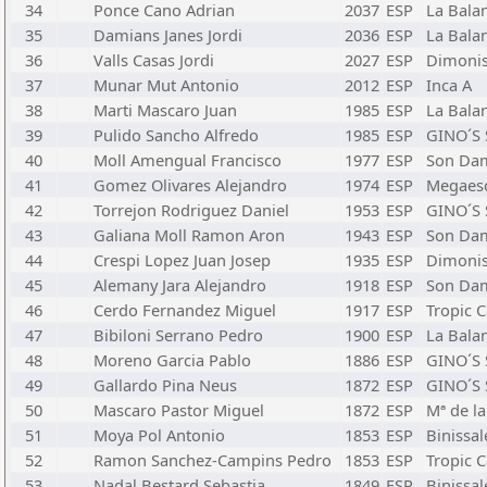
34
Ponce Cano Adrian
2037
ESP
La Bala
35
Damians Janes Jordi
2036
ESP
La Bala
36
Valls Casas Jordi
2027
ESP
Dimonis
37
Munar Mut Antonio
2012
ESP
Inca A
38
Marti Mascaro Juan
1985
ESP
La Bala
39
Pulido Sancho Alfredo
1985
ESP
GINO´S 
40
Moll Amengual Francisco
1977
ESP
Son Da
41
Gomez Olivares Alejandro
1974
ESP
Megaes
42
Torrejon Rodriguez Daniel
1953
ESP
GINO´S 
43
Galiana Moll Ramon Aron
1943
ESP
Son Da
44
Crespi Lopez Juan Josep
1935
ESP
Dimonis
45
Alemany Jara Alejandro
1918
ESP
Son Da
46
Cerdo Fernandez Miguel
1917
ESP
Tropic C
47
Bibiloni Serrano Pedro
1900
ESP
La Bala
48
Moreno Garcia Pablo
1886
ESP
GINO´S 
49
Gallardo Pina Neus
1872
ESP
GINO´S 
50
Mascaro Pastor Miguel
1872
ESP
Mª de la
51
Moya Pol Antonio
1853
ESP
Binissa
52
Ramon Sanchez-Campins Pedro
1853
ESP
Tropic C
53
Nadal Bestard Sebastia
1849
ESP
Binissa