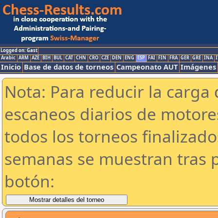
Logged on: Gast
Arabic
ARM
AZE
BIH
BUL
CAT
CHN
CRO
CZE
DEN
ENG
ESP
FAI
FIN
FRA
GER
GRE
INA
I
Inicio
Base de datos de torneos
Campeonato AUT
Imágenes
Nota: Para reducir la carga 
escaneos diarios de motor
todos los torneos finalizad
semanas se muestran tras p
botón: