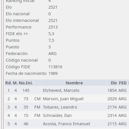
Ranking inicial
4
Elo
2521
Elo nacional
0
Elo internacional
2521
Performance
2513
FIDE elo +/-
5,3
Puntos
7,5
Puesto
3
Federación
ARG
Código nacional
0
Código FIDE
113816
Fecha de nacimiento
1989
Rd.
M.
No.Ini.
Nombre
Elo
FED
1
4
145
Etchevest, Marcelo
1854
ARG
2
4
73
CM
Marson, Juan Miguel
2029
ARG
3
4
35
FM
Tobares, Leandro
2174
ARG
4
4
15
FM
Schnaider, Ilan
2314
ARG
5
4
46
Acosta, Franco Emanuel
2115
ARG