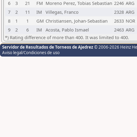
6
3
21
FM
Moreno Perez, Tobias Sebastian
2246
ARG
7
2
11
IM
Villegas, Franco
2328
ARG
8
1
1
GM
Christiansen, Johan-Sebastian
2633
NOR
9
2
6
IM
Acosta, Pablo Ismael
2463
ARG
*) Rating difference of more than 400. It was limited to 400.
Servidor de Resultados de Torneos de Ajedrez
© 2006-2026 Heinz H
Aviso legal/Condiciones de uso