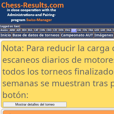
Logged on: Gast
Arabic
ARM
AZE
BIH
BUL
CAT
CHN
CRO
CZE
DEN
ENG
ESP
FAI
FIN
FRA
GER
GRE
INA
I
Inicio
Base de datos de torneos
Campeonato AUT
Imágenes
Nota: Para reducir la carga 
escaneos diarios de motor
todos los torneos finalizad
semanas se muestran tras p
botón: