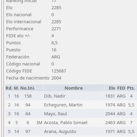
Ranking inicial
17
Elo
2285
Elo nacional
0
Elo internacional
2285
Performance
2271
FIDE elo +/-
4
Puntos
6,5
Puesto
16
Federación
ARG
Código nacional
0
Código FIDE
125687
Fecha de nacimiento
2004
Rd.
M.
No.Ini.
Nombre
Elo
FED
Pts.
1
16
158
Dib, Nadir
1831
ARG
4
2
16
94
Echeguren, Martin
1974
ARG
5,5
3
16
64
Mayo, Raul
2044
ARG
4
4
5
6
IM
Acosta, Pablo Ismael
2463
ARG
7
5
14
97
Arana, Augusto
1971
ARG
5,5