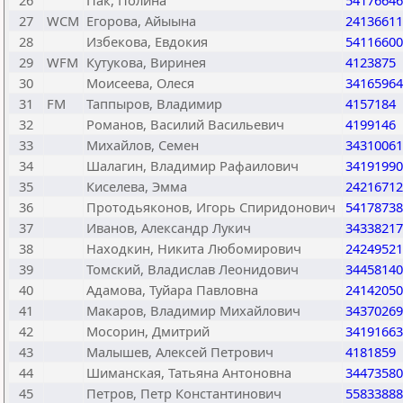
26
Пак, Полина
54176646
27
WCM
Егорова, Айыына
24136611
28
Избекова, Евдокия
54116600
29
WFM
Кутукова, Виринея
4123875
30
Моисеева, Олеся
34165964
31
FM
Таппыров, Владимир
4157184
32
Романов, Василий Васильевич
4199146
33
Михайлов, Семен
34310061
34
Шалагин, Владимир Рафаилович
34191990
35
Киселева, Эмма
24216712
36
Протодьяконов, Игорь Спиридонович
54178738
37
Иванов, Александр Лукич
34338217
38
Находкин, Никита Любомирович
24249521
39
Томский, Владислав Леонидович
34458140
40
Адамова, Туйара Павловна
24142050
41
Макаров, Владимир Михайлович
34370269
42
Мосорин, Дмитрий
34191663
43
Малышев, Алексей Петрович
4181859
44
Шиманская, Татьяна Антоновна
34473580
45
Петров, Петр Константинович
55833888