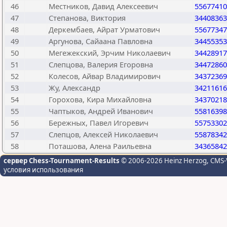
46
Местников, Давид Алексеевич
55677410
47
Степанова, Виктория
34408363
48
Деркембаев, Айрат Урматович
55677347
49
Аргунова, Сайаана Павловна
34455353
50
Мегежекский, Эрчим Николаевич
34428917
51
Слепцова, Валерия Егоровна
34472860
52
Колесов, Айвар Владимирович
34372369
53
Жу, Александр
34211616
54
Горохова, Кира Михайловна
34370218
55
Чаптыков, Андрей Иванович
55816398
56
Бережных, Павел Игоревич
55753302
57
Слепцов, Алексей Николаевич
55878342
58
Поташова, Алена Раильевна
34365842
сервер Chess-Tournament-Results
© 2006-2026 Heinz Herzog
, CMS-
условия использования