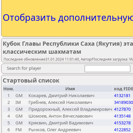
Отобразить дополнительну
Кубок Главы Республики Саха (Якутия) этап
классическим шахматам
Последнее обновление31.01.2024 11:01:40, Автор/Последняя загрузка: Vl
Search for player
Стартовый список
Ном.
Имя
код FID
1
GM
Кокарев, Дмитрий Николаевич
4132181
2
IM
Гребнев, Алексей Николаевич
34189030
3
GM
Придорожный, Алексей Владимирович
4127870
4
GM
Шомоев, Антон Вячеславович
4135148
5
GM
Кряквин, Дмитрий Вадимович
4153278
6
FM
Рычков, Олег Андреевич
4122852