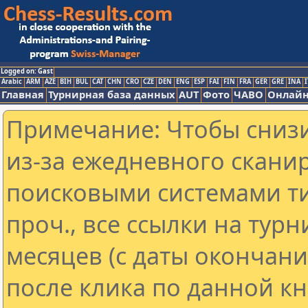
Logged on: Gast
Arabic
ARM
AZE
BIH
BUL
CAT
CHN
CRO
CZE
DEN
ENG
ESP
FAI
FIN
FRA
GER
GRE
INA
I
Главная
Турнирная база данных
AUT
Фото
ЧАВО
Онлайн
Примечание: Чтобы снизи
из-за ежедневного скани
поисковыми системами ти
проч., все ссылки на тур
месяцев (с даты окончан
после клика по данной кн