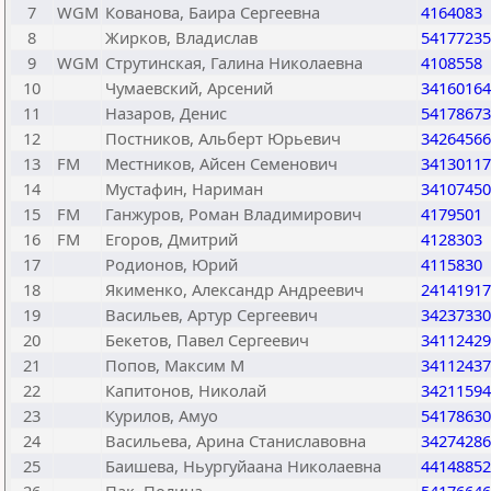
7
WGM
Кованова, Баира Сергеевна
4164083
8
Жирков, Владислав
54177235
9
WGM
Струтинская, Галина Николаевна
4108558
10
Чумаевский, Арсений
34160164
11
Назаров, Денис
54178673
12
Постников, Альберт Юрьевич
34264566
13
FM
Местников, Айсен Семенович
34130117
14
Мустафин, Нариман
34107450
15
FM
Ганжуров, Роман Владимирович
4179501
16
FM
Егоров, Дмитрий
4128303
17
Родионов, Юрий
4115830
18
Якименко, Александр Андреевич
24141917
19
Васильев, Артур Сергеевич
34237330
20
Бекетов, Павел Сергеевич
34112429
21
Попов, Максим М
34112437
22
Капитонов, Николай
34211594
23
Курилов, Амуо
54178630
24
Васильева, Арина Станиславовна
34274286
25
Баишева, Ньургуйаана Николаевна
44148852