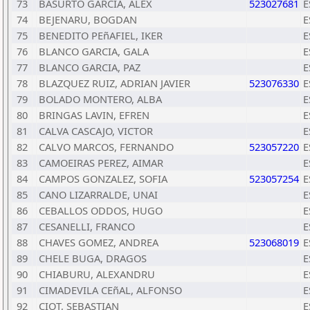
73
BASURTO GARCIA, ÀLEX
523027681
E
74
BEJENARU, BOGDAN
E
75
BENEDITO PEñAFIEL, IKER
E
76
BLANCO GARCIA, GALA
E
77
BLANCO GARCIA, PAZ
E
78
BLAZQUEZ RUIZ, ADRIAN JAVIER
523076330
E
79
BOLADO MONTERO, ALBA
E
80
BRINGAS LAVIN, EFREN
E
81
CALVA CASCAJO, VICTOR
E
82
CALVO MARCOS, FERNANDO
523057220
E
83
CAMOEIRAS PEREZ, AIMAR
E
84
CAMPOS GONZALEZ, SOFIA
523057254
E
85
CANO LIZARRALDE, UNAI
E
86
CEBALLOS ODDOS, HUGO
E
87
CESANELLI, FRANCO
E
88
CHAVES GOMEZ, ANDREA
523068019
E
89
CHELE BUGA, DRAGOS
E
90
CHIABURU, ALEXANDRU
E
91
CIMADEVILA CEñAL, ALFONSO
E
92
CIOT, SEBASTIAN
E