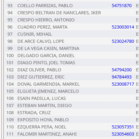
93
COELLO PARRIZAS, PABLO
54751870
E
94
CRESPO BELTRAN DE NANCLARES, IKER
E
95
CRESPO HIERRO, ANTONIO
E
96
CUADRO PEREZ, MARTA
523003014
E
97
CUSNIR, MIHAIL
E
98
DE ARCE CALVO, LOPE
523024780
E
99
DE LA VEGA CASIN, MARTINA
E
100
DELGADO GARCIA, DANIEL
E
101
DIAGO PINTO, JOEL TOMAS
E
102
DIAZ OLIVER, PABLO
54794200
E
103
DIEZ GUTIERREZ, ERIC
94784493
E
104
DOVAL GARMENDIA, MARKEL
523008717
E
105
ELGUETA JIMENEZ, MARCELO
E
106
ESAIN PADILLA, LUCAS
E
107
ESTEBAN MARTIN, DIEGO
E
108
ESTRADA, CRUZ
E
109
EXPOSITO HOYA, PABLO
E
110
EZQUERRA PEñA, NOEL
523057351
E
111
FALOMIR MARTINEZ, ANAHI
523054603
E