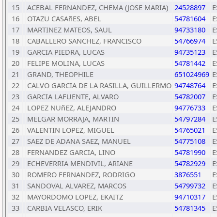
15
ACEBAL FERNANDEZ, CHEMA (JOSE MARIA)
24528897
E
16
OTAZU CASAñES, ABEL
54781604
E
17
MARTINEZ MATEOS, SAUL
94733180
E
18
CABALLERO SANCHEZ, FRANCISCO
54766974
E
19
GARCIA PIEDRA, LUCAS
94735123
E
20
FELIPE MOLINA, LUCAS
54781442
E
21
GRAND, THEOPHILE
651024969
E
22
CALVO GARCIA DE LA RASILLA, GUILLERMO
94748764
E
23
GARCIA LAFUENTE, ALVARO
54782007
E
24
LOPEZ NUñEZ, ALEJANDRO
94776733
E
25
MELGAR MORRAJA, MARTIN
54797284
E
26
VALENTIN LOPEZ, MIGUEL
54765021
E
27
SAEZ DE ADANA SAEZ, MANUEL
54775108
E
28
FERNANDEZ GARCIA, LINO
54781990
E
29
ECHEVERRIA MENDIVIL, ARIANE
54782929
E
30
ROMERO FERNANDEZ, RODRIGO
3876551
E
31
SANDOVAL ALVAREZ, MARCOS
54799732
E
32
MAYORDOMO LOPEZ, EKAITZ
94710317
E
33
CARBIA VELASCO, ERIK
54781345
E