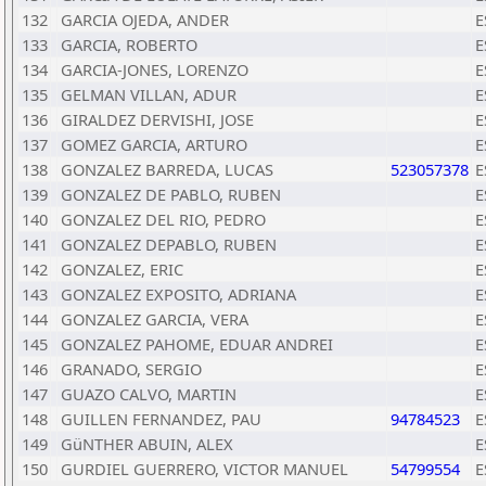
132
GARCIA OJEDA, ANDER
E
133
GARCIA, ROBERTO
E
134
GARCIA-JONES, LORENZO
E
135
GELMAN VILLAN, ADUR
E
136
GIRALDEZ DERVISHI, JOSE
E
137
GOMEZ GARCIA, ARTURO
E
138
GONZALEZ BARREDA, LUCAS
523057378
E
139
GONZALEZ DE PABLO, RUBEN
E
140
GONZALEZ DEL RIO, PEDRO
E
141
GONZALEZ DEPABLO, RUBEN
E
142
GONZALEZ, ERIC
E
143
GONZALEZ EXPOSITO, ADRIANA
E
144
GONZALEZ GARCIA, VERA
E
145
GONZALEZ PAHOME, EDUAR ANDREI
E
146
GRANADO, SERGIO
E
147
GUAZO CALVO, MARTIN
E
148
GUILLEN FERNANDEZ, PAU
94784523
E
149
GüNTHER ABUIN, ALEX
E
150
GURDIEL GUERRERO, VICTOR MANUEL
54799554
E