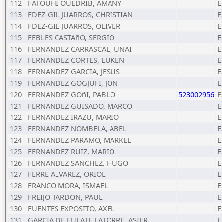
112
FATOUHI OUEDRIB, AMANY
E
113
FDEZ-GIL JUARROS, CHRISTIAN
E
114
FDEZ-GIL JUARROS, OLIVER
E
115
FEBLES CASTAñO, SERGIO
E
116
FERNANDEZ CARRASCAL, UNAI
E
117
FERNANDEZ CORTES, LUKEN
E
118
FERNANDEZ GARCIA, JESUS
E
119
FERNANDEZ GOGJUFI, JON
E
120
FERNANDEZ GOñI, PABLO
523002956
E
121
FERNANDEZ GUISADO, MARCO
E
122
FERNANDEZ IRAZU, MARIO
E
123
FERNANDEZ NOMBELA, ABEL
E
124
FERNANDEZ PARAMO, MARKEL
E
125
FERNANDEZ RUIZ, MARIO
E
126
FERNANDEZ SANCHEZ, HUGO
E
127
FERRE ALVAREZ, ORIOL
E
128
FRANCO MORA, ISMAEL
E
129
FREIJO TARDON, PAUL
E
130
FUENTES EXPOSITO, AXEL
E
131
GARCIA DE EULATE LATORRE, ASIER
E