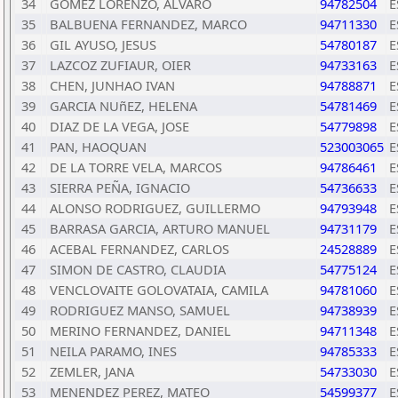
34
GOMEZ LORENZO, ALVARO
94782504
E
35
BALBUENA FERNANDEZ, MARCO
94711330
E
36
GIL AYUSO, JESUS
54780187
E
37
LAZCOZ ZUFIAUR, OIER
94733163
E
38
CHEN, JUNHAO IVAN
94788871
E
39
GARCIA NUñEZ, HELENA
54781469
E
40
DIAZ DE LA VEGA, JOSE
54779898
E
41
PAN, HAOQUAN
523003065
E
42
DE LA TORRE VELA, MARCOS
94786461
E
43
SIERRA PEÑA, IGNACIO
54736633
E
44
ALONSO RODRIGUEZ, GUILLERMO
94793948
E
45
BARRASA GARCIA, ARTURO MANUEL
94731179
E
46
ACEBAL FERNANDEZ, CARLOS
24528889
E
47
SIMON DE CASTRO, CLAUDIA
54775124
E
48
VENCLOVAITE GOLOVATAIA, CAMILA
94781060
E
49
RODRIGUEZ MANSO, SAMUEL
94738939
E
50
MERINO FERNANDEZ, DANIEL
94711348
E
51
NEILA PARAMO, INES
94785333
E
52
ZEMLER, JANA
54733030
E
53
MENENDEZ PEREZ, MATEO
54599377
E