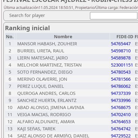
Última actualización11.05.2024 18:50:51, Propietario/Última carga: Federació
Search for player
Ranking inicial
No.
Nombre
FIDE-ID
F
1
MANSOR HABASH, ZOUHEIR
54765447
E
2
BURRIEL URETA, RAUL
54598710
E
3
LIERN MATESANZ, JAIRO
54589878
E
4
MELCHOR MARTINEZ, TRISTAN
523001151
E
5
SOTO FERNANDEZ, DIEGO
54780543
E
6
MERINO OLAVERRI, JON
54781566
E
7
PEREZ LUQUI, DANIEL
94786062
E
8
QUIROGA ANDRES, CARLOS
94737339
E
9
SANCHEZ HUERTA, ERLANTZ
94733996
E
10
ABAD ALONSO, JIMENA LAVINIA
54768675
E
11
VEIGA MACIAS, RODRIGO
54702410
E
12
ALFARO ALDUNATE, AMAYA
54764653
E
13
KAJI SEñAS, TAREK
54764742
E
14
SAIZ ALONSO DE ARMIñO, DANIEL
94729522
E