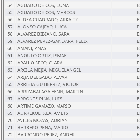
54
AGUADO DE COS, LUNA
E
55
AGUADO DE COS, MARCOS
E
56
ALDEA CUADRADO, ARKAITZ
E
57
ALONSO CAJEAO, LUCA
E
58
ALVAREZ BIBIANO, SARA
E
59
ALVAREZ PEREZ-GANDARA, FELIX
E
60
AMANI, ANAS
E
61
ANGULO ORTIZ, ISMAEL
E
62
ARAUJO SECO, CLARA
E
63
ARCILA MEJIA, MIGUELANGEL
E
64
ARIJA DELGADO, ALVAR
E
65
ARRIETA GUTIERREZ, VICTOR
E
66
ARRIZABALAGA FENN, MARTIN
E
67
ARRONTE PINA, LUIS
E
68
ARTIME GAMAZO, MARIO
E
69
AURREKOETXEA, AMETS
E
70
AVILES MOZAS, ADRIAN
E
71
BARBERO PEÑA, MARIO
E
72
BARRONDO PEREZ, ANDER
E