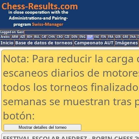
Logged on: Gast
Arabic
ARM
AZE
BIH
BUL
CAT
CHN
CRO
CZE
DEN
ENG
ESP
FAI
FIN
FRA
GER
GRE
INA
I
Inicio
Base de datos de torneos
Campeonato AUT
Imágenes
Nota: Para reducir la carga 
escaneos diarios de motor
todos los torneos finalizad
semanas se muestran tras p
botón:
FESTIVAL ESCOLAR AJEDREZ - ROBIN-CHESS 2