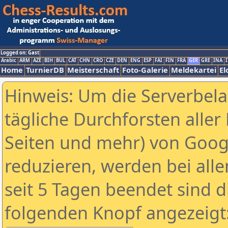
Logged on: Gast
Arabic
ARM
AZE
BIH
BUL
CAT
CHN
CRO
CZE
DEN
ENG
ESP
FAI
FIN
FRA
GER
GRE
INA
I
Home
TurnierDB
Meisterschaft
Foto-Galerie
Meldekartei
El
Hinweis: Um die Serverbel
tägliche Durchforsten aller 
Seiten und mehr) von Goog
reduzieren, werden bei alle
seit 5 Tagen beendet sind d
folgenden Knopf angezeigt