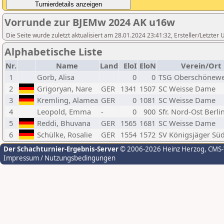
Vorrunde zur BJEMw 2024 AK u16w
Die Seite wurde zuletzt aktualisiert am 28.01.2024 23:41:32, Ersteller/Letzte
Alphabetische Liste
Nr.
Name
Land
EloI
EloN
Verein/Ort
1
Gorb, Alisa
0
0
TSG Oberschönewe
2
Grigoryan, Nare
GER
1341
1507
SC Weisse Dame
3
Kremling, Alamea
GER
0
1081
SC Weisse Dame
4
Leopold, Emma
-
0
900
Sfr. Nord-Ost Berli
5
Reddi, Bhuvana
GER
1565
1681
SC Weisse Dame
6
Schülke, Rosalie
GER
1554
1572
SV Königsjäger Sü
Der Schachturnier-Ergebnis-Server
© 2006-2026 Heinz Herzog
, CMS
Impressum / Nutzungsbedingungen