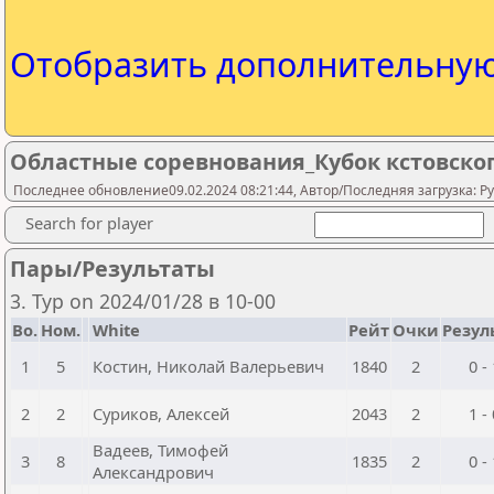
Отобразить дополнительну
Областные соревнования_Кубок кстовско
Последнее обновление09.02.2024 08:21:44, Автор/Последняя загрузка: Pya
Search for player
Пары/Результаты
3. Тур on 2024/01/28 в 10-00
Bo.
Ном.
White
Рейт
Очки
Резул
1
5
Костин, Николай Валерьевич
1840
2
0 -
2
2
Суриков, Алексей
2043
2
1 -
Вадеев, Тимофей
3
8
1835
2
0 -
Александрович