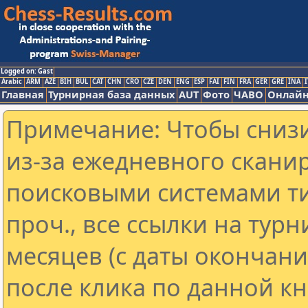
Logged on: Gast
Arabic
ARM
AZE
BIH
BUL
CAT
CHN
CRO
CZE
DEN
ENG
ESP
FAI
FIN
FRA
GER
GRE
INA
I
Главная
Турнирная база данных
AUT
Фото
ЧАВО
Онлайн
Примечание: Чтобы снизи
из-за ежедневного скани
поисковыми системами ти
проч., все ссылки на тур
месяцев (с даты окончан
после клика по данной кн