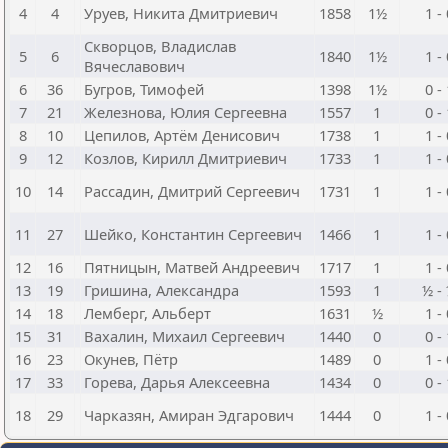
4
4
Уруев, Никита Дмитриевич
1858
1½
1 -
Скворцов, Владислав
5
6
1840
1½
1 -
Вячеславович
6
36
Бугров, Тимофей
1398
1½
0 -
7
21
Железнова, Юлия Сергеевна
1557
1
0 -
8
10
Цепилов, Артём Денисович
1738
1
1 -
9
12
Козлов, Кирилл Дмитриевич
1733
1
1 -
10
14
Рассадин, Дмитрий Сергеевич
1731
1
1 -
11
27
Шейко, Константин Сергеевич
1466
1
1 -
12
16
Пятницын, Матвей Андреевич
1717
1
1 -
13
19
Гришина, Александра
1593
1
½ -
14
18
Лемберг, Альберт
1631
½
1 -
15
31
Вахалин, Михаил Сергеевич
1440
0
0 -
16
23
Окунев, Пётр
1489
0
1 -
17
33
Горева, Дарья Алексеевна
1434
0
0 -
18
29
Чарказян, Амиран Эдгарович
1444
0
1 -