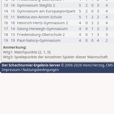
13
16
Gymnasium Steglitz 2
5
2
0
3
4
14
15
Gymnasium am Europasportpark
5
2
0
3
4
15
11
Bettina-von-Arnim-Schule
5
1
2
2
4
16
18
Heinrich-Hertz-Gymnasium 2
4
0
2
2
4
17
14
Georg-Herwegh-Gymnasium
4
0
1
3
3
18
13
Friedensburg-Oberschule 2
4
0
1
3
3
19
19
Paul-Natorp-Gymnasium
4
0
0
4
2
Anmerkung:
Wtg1: Matchpunkte (2, 1, 0)
Wtg3: Spielepunkte der einzelnen Spieler dieser Mannschaft
Der Schachturnier-Ergebnis-Server
© 2006-2026 Heinz Herzog
, CMS
Impressum / Nutzungsbedingungen