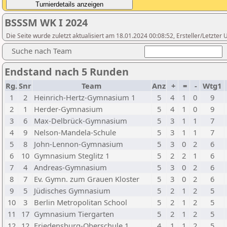
BSSSM WK I 2024
Die Seite wurde zuletzt aktualisiert am 18.01.2024 00:08:52, Ersteller/Letzte
Suche nach Team
Endstand nach 5 Runden
Rg.
Snr
Team
Anz
+
=
-
Wtg1
1
2
Heinrich-Hertz-Gymnasium 1
5
4
1
0
9
2
1
Herder-Gymnasium
5
4
1
0
9
3
6
Max-Delbrück-Gymnasium
5
3
1
1
7
4
9
Nelson-Mandela-Schule
5
3
1
1
7
5
8
John-Lennon-Gymnasium
5
3
0
2
6
6
10
Gymnasium Steglitz 1
5
2
2
1
6
7
4
Andreas-Gymnasium
5
3
0
2
6
8
7
Ev. Gymn. zum Grauen Kloster
5
3
0
2
6
9
5
Jüdisches Gymnasium
5
2
1
2
5
10
3
Berlin Metropolitan School
5
2
1
2
5
11
17
Gymnasium Tiergarten
5
2
1
2
5
12
12
Friedensburg-Oberschule 1
4
1
1
2
5