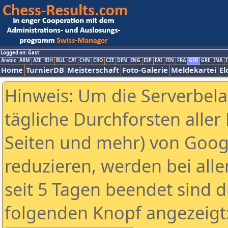
Logged on: Gast
Arabic
ARM
AZE
BIH
BUL
CAT
CHN
CRO
CZE
DEN
ENG
ESP
FAI
FIN
FRA
GER
GRE
INA
I
Home
TurnierDB
Meisterschaft
Foto-Galerie
Meldekartei
El
Hinweis: Um die Serverbel
tägliche Durchforsten aller 
Seiten und mehr) von Goog
reduzieren, werden bei alle
seit 5 Tagen beendet sind d
folgenden Knopf angezeigt