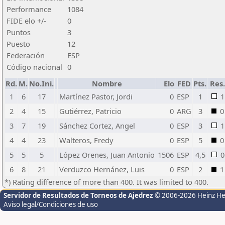
Performance
1084
FIDE elo +/-
0
Puntos
3
Puesto
12
Federación
ESP
Código nacional
0
Rd.
M.
No.Ini.
Nombre
Elo
FED
Pts.
Res.
1
6
17
Martínez Pastor, Jordi
0
ESP
1
1
2
4
15
Gutiérrez, Patricio
0
ARG
3
0
3
7
19
Sánchez Cortez, Angel
0
ESP
3
1
4
4
23
Walteros, Fredy
0
ESP
5
0
5
5
5
López Orenes, Juan Antonio
1506
ESP
4,5
0
6
8
21
Verduzco Hernánez, Luis
0
ESP
2
1
*) Rating difference of more than 400. It was limited to 400.
Servidor de Resultados de Torneos de Ajedrez
© 2006-2026 Heinz H
Aviso legal/Condiciones de uso