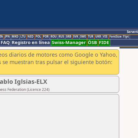
Servert
TA
JPN
MKD
LTU
NED
POL
POR
ROU
RUS
SRB
SVK
SWE
TUR
UKR
VIE
FontSize:11pt
FAQ
Registro en línea
Swiss-Manager
ÖSB
FIDE
aneos diarios de motores como Google o Yahoo,
 se muestran tras pulsar el siguiente botón:
ablo Iglsias-ELX
hess Federation (Licence 224)