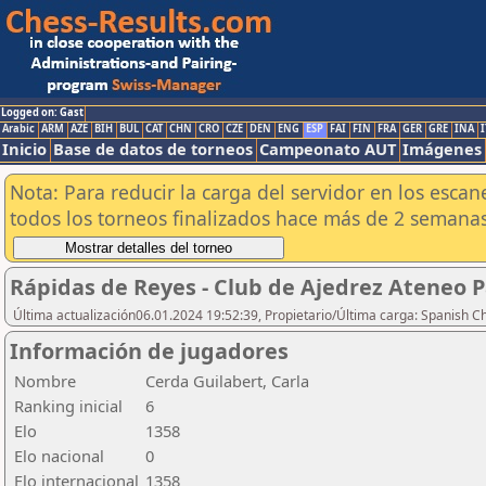
Logged on: Gast
Arabic
ARM
AZE
BIH
BUL
CAT
CHN
CRO
CZE
DEN
ENG
ESP
FAI
FIN
FRA
GER
GRE
INA
I
Inicio
Base de datos de torneos
Campeonato AUT
Imágenes
Nota: Para reducir la carga del servidor en los esc
todos los torneos finalizados hace más de 2 semanas
Rápidas de Reyes - Club de Ajedrez Ateneo P
Última actualización06.01.2024 19:52:39, Propietario/Última carga: Spanish C
Información de jugadores
Nombre
Cerda Guilabert, Carla
Ranking inicial
6
Elo
1358
Elo nacional
0
Elo internacional
1358